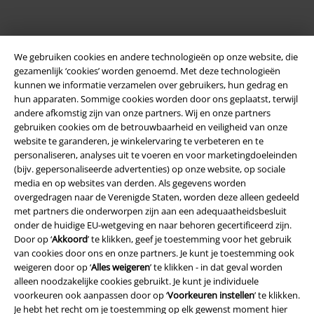
We gebruiken cookies en andere technologieën op onze website, die
gezamenlijk ‘cookies’ worden genoemd. Met deze technologieën
kunnen we informatie verzamelen over gebruikers, hun gedrag en
hun apparaten. Sommige cookies worden door ons geplaatst, terwijl
andere afkomstig zijn van onze partners. Wij en onze partners
Legal
gebruiken cookies om de betrouwbaarheid en veiligheid van onze
website te garanderen, je winkelervaring te verbeteren en te
Algemene Voorwaarden
personaliseren, analyses uit te voeren en voor marketingdoeleinden
(bijv. gepersonaliseerde advertenties) op onze website, op sociale
Bedrijfsgegevens
media en op websites van derden. Als gegevens worden
overgedragen naar de Verenigde Staten, worden deze alleen gedeeld
met partners die onderworpen zijn aan een adequaatheidsbesluit
Privacyverklaring
onder de huidige EU-wetgeving en naar behoren gecertificeerd zijn.
Door op ‘
Akkoord
’ te klikken, geef je toestemming voor het gebruik
Verklaring van conformiteit
van cookies door ons en onze partners. Je kunt je toestemming ook
weigeren door op ‘
Alles weigeren
’ te klikken - in dat geval worden
Informatie over toegankelijkheid
alleen noodzakelijke cookies gebruikt. Je kunt je individuele
voorkeuren ook aanpassen door op ‘
Voorkeuren instellen
’ te klikken.
Cookie-instellingen
Je hebt het recht om je toestemming op elk gewenst moment hier