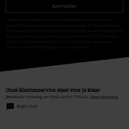
Aanmelden
*Geldig voor 4 weken. Alleen online inwisselbaar. Kan niet worden
gebruikt in combinatie met andere promotiecodes. Na het invoeren van
de code wordt de korting automatisch verrekend in je winkelmandje. Niet
geldig op boeken, media, cadeaubonnen, Rammstein, (Till) Lindemann,
Die Ärzte, Die Toten Hosen, Feine Sahne Fischfilet, Broilers, Böhse
Onkelz en artikelen die bijdragen aan een goed doel.
Onze klantenservice staat voor je klaar
Bereikbaar: maandag van 09:00 uur tot 17:00 uur.
Meer informatie
Begin chat