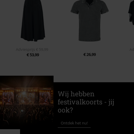
Adviesprijs
€ 59,99
Ad
€ 26,99
€ 53,99
Wij hebben
festivalkoorts - jij
ook?
Ontdek het nu!