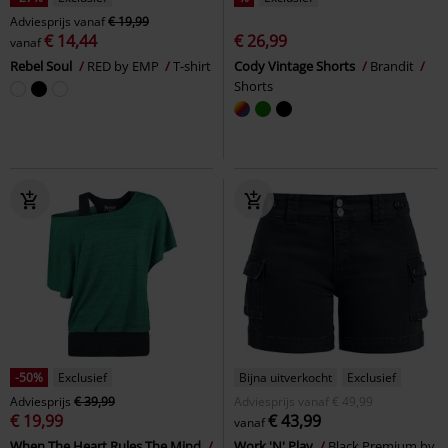
Adviesprijs
vanaf
€ 19,99
€ 14,44
€ 26,99
vanaf
Rebel Soul
RED by EMP
T-shirt
Cody Vintage Shorts
Brandit
Shorts
-50%
Exclusief
Bijna uitverkocht
Exclusief
Adviesprijs
€ 39,99
Adviesprijs
vanaf
€ 49,99
€ 19,99
€ 43,99
vanaf
When The Heart Rules The Mind
Work 'N' Play
Black Premium by