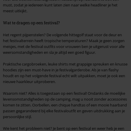
must, zodat je iedereen kunt laten zien naar welke headliner je het
meest uitkijkt.
Wat te dragen op een festival?
Het regent pijpenstelen? De volgende hittegolf staat voor de deur en
het festivalterrein heeft tropische temperaturen? Maak je geen zorgen
meisjes, met de festival outfits voor vrouwen ben je uitgerust voor alle
weersomstandigheden en sla je altijd een goed figuur.
Praktische cargobroeken, leuke shirts met grappige spreuken en knusse
hoodies zijn een must-have in je festivalgarderobe. Als je van flashy
houdt en op het volgende festival echt wilt uitpakken, moet je ook een
nieuwe haarkleur uitproberen.
Waarom niet? Alles is toegestaan op een festival! Ondanks de moeilijke
levensomstandigheden op de camping, mag u nooit zonder accessoires
komen te zitten. Oorbellen, een chique handtas of een mooie haarband
passen gegarandeerd bij elke festivaloutfit en geven uitdrukking aan je
persoonlijke stijl.
Wie kent het probleem niet? Je bent op een festival en weer heb je een