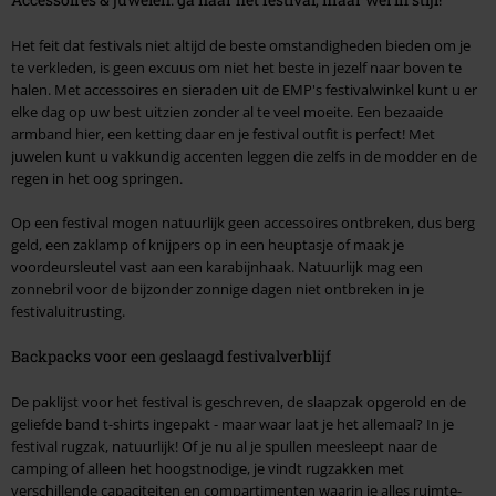
Het feit dat festivals niet altijd de beste omstandigheden bieden om je
te verkleden, is geen excuus om niet het beste in jezelf naar boven te
halen. Met accessoires en sieraden uit de EMP's festivalwinkel kunt u er
elke dag op uw best uitzien zonder al te veel moeite. Een bezaaide
armband hier, een ketting daar en je festival outfit is perfect! Met
juwelen kunt u vakkundig accenten leggen die zelfs in de modder en de
regen in het oog springen.
Op een festival mogen natuurlijk geen accessoires ontbreken, dus berg
geld, een zaklamp of knijpers op in een heuptasje of maak je
voordeursleutel vast aan een karabijnhaak. Natuurlijk mag een
zonnebril voor de bijzonder zonnige dagen niet ontbreken in je
festivaluitrusting.
Backpacks voor een geslaagd festivalverblijf
De paklijst voor het festival is geschreven, de slaapzak opgerold en de
geliefde band t-shirts ingepakt - maar waar laat je het allemaal? In je
festival rugzak, natuurlijk! Of je nu al je spullen meesleept naar de
camping of alleen het hoogstnodige, je vindt rugzakken met
verschillende capaciteiten en compartimenten waarin je alles ruimte-