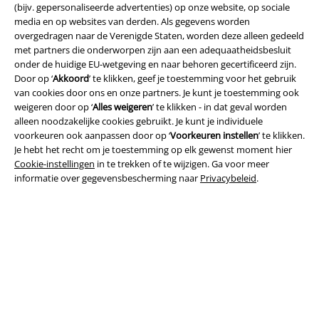
(bijv. gepersonaliseerde advertenties) op onze website, op sociale
media en op websites van derden. Als gegevens worden
overgedragen naar de Verenigde Staten, worden deze alleen gedeeld
met partners die onderworpen zijn aan een adequaatheidsbesluit
Legal
onder de huidige EU-wetgeving en naar behoren gecertificeerd zijn.
Door op ‘
Akkoord
’ te klikken, geef je toestemming voor het gebruik
Algemene Voorwaarden
van cookies door ons en onze partners. Je kunt je toestemming ook
weigeren door op ‘
Alles weigeren
’ te klikken - in dat geval worden
Bedrijfsgegevens
alleen noodzakelijke cookies gebruikt. Je kunt je individuele
voorkeuren ook aanpassen door op ‘
Voorkeuren instellen
’ te klikken.
Je hebt het recht om je toestemming op elk gewenst moment hier
Privacyverklaring
Cookie-instellingen
in te trekken of te wijzigen. Ga voor meer
informatie over gegevensbescherming naar
Privacybeleid
.
Verklaring van conformiteit
Informatie over toegankelijkheid
Cookie-instellingen
Annuleer bestelling
Alle prijzen incl.
wettelijke BTW