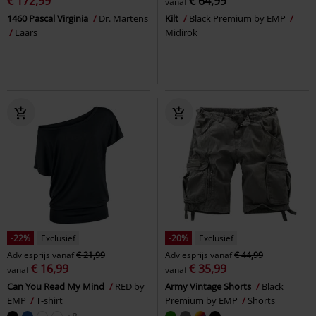
€ 172,99
€ 64,99
vanaf
1460 Pascal Virginia
Dr. Martens
Kilt
Black Premium by EMP
Laars
Midirok
-22%
Exclusief
-20%
Exclusief
Adviesprijs
vanaf
€ 21,99
Adviesprijs
vanaf
€ 44,99
€ 16,99
€ 35,99
vanaf
vanaf
Can You Read My Mind
RED by
Army Vintage Shorts
Black
EMP
T-shirt
Premium by EMP
Shorts