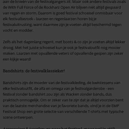
aan de knieën van de festivalgangers zit. Maar ook andere festivals zoals
de With Full Force of de Rockharz Open Air blijven niet altijd gespaard
van regen en storm. Daarom is goed festival schoeisel onmisbaar voor
elk festivalbezoek - laarzen en regenlaarzen horen bij je
festivaluitrusting, want daarmee zijn je voeten altijd beschermd tegen
vocht en modder.
Zelfs als het dagenlang regent, met boots & co zijn je voeten altijd lekker
droog. Met het juiste schoeisel kun je ook je festivaloutfit nog mooier
maken. Laarzen met opvallende veters of opvallende gespen zijn zeker
een kijkje waard!
Bandshirts: de festivalklassieker!
Bandshirts zijn de moeder van de festivalkleding, de kwintessens van
elke festivaloutfit, de alfa en omega van je festivalgarderobe - een
festival zonder bandshirt zou zijn als Wacken zonder bands, dus
praktisch onmogelijk. Om er zeker van te zijn dat je altijd voorzien bent
van de laatste merchandise van je favoriete bands, vind je in de EMP
Festival Shop een grote selectie van verschillende T-shirts met typische
scene ontwerpen.
Accessoires & juwelen: ga naar het festival, maar wel in stijl!