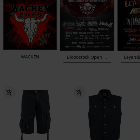
WACKEN
Bloodstock Open Air
Leyendas de