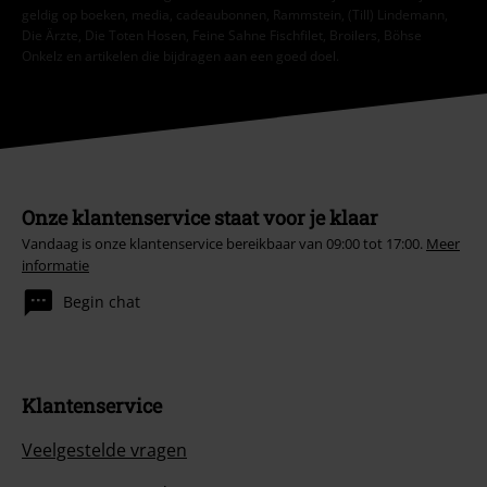
geldig op boeken, media, cadeaubonnen, Rammstein, (Till) Lindemann,
Die Ärzte, Die Toten Hosen, Feine Sahne Fischfilet, Broilers, Böhse
Onkelz en artikelen die bijdragen aan een goed doel.
Onze klantenservice staat voor je klaar
Vandaag is onze klantenservice bereikbaar van 09:00 tot 17:00.
Meer
informatie
Begin chat
Klantenservice
Veelgestelde vragen