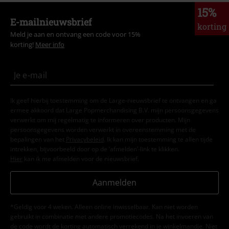
15%
E-mailnieuwsbrief
korting
Meld je aan en ontvang een code voor 15%
korting!
Meer info
Ik geef hierbij toestemming om de Large-nieuwsbrief te ontvangen en ga
ermee akkoord dat Large Popmerchandising B.V. mijn persoonsgegevens
verwerkt om mij regelmatig te informeren over producten. Mijn
persoonsgegevens worden verwerkt in overeenstemming met de
bepalingen van het
Privacybeleid
. Ik kan mijn toestemming te allen tijde
intrekken, bijvoorbeeld door op de ‘afmelden’-link te klikken.
Hier
kan ik me afmelden voor de nieuwsbrief.
Aanmelden
*Geldig voor 4 weken. Alleen online inwisselbaar. Kan niet worden
gebruikt in combinatie met andere promotiecodes. Na het invoeren van
de code wordt de korting automatisch verrekend in je winkelmandje. Niet