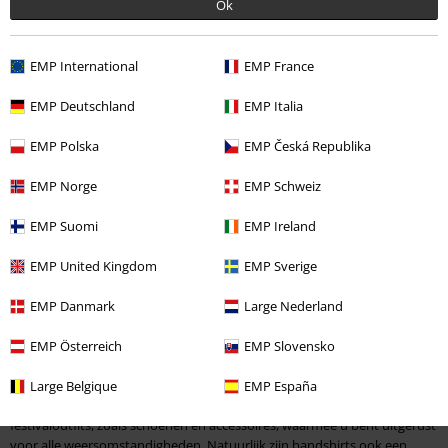
Ok
Ontdek het nu!
EMP International
EMP France
EMP Deutschland
EMP Italia
EMP Polska
EMP Česká Republika
Festival outfits
EMP Norge
EMP Schweiz
Festival outfits: vind je festivalkleding
EMP Suomi
EMP Ireland
Of het nu Wacken, Rock am Ring of Vainstream is - festivals zijn en
blijven het hoogtepunt voor veel muziekfans. Als jij ook zo iemand bent
EMP United Kingdom
EMP Sverige
die niet kan wachten om je tent op te zetten, een te gekke
festivaloutfit
aan te trekken en dagenlang te feesten op de vetste bands, dan ben je
EMP Danmark
Large Nederland
bij EMP aan het juiste adres.
EMP Österreich
EMP Slovensko
Waar koop ik festival outfits?
Large Belgique
EMP España
Bij EMP vindt u alles wat u nodig heeft voor een geslaagd festivalverblijf:
festivaloutfits, zoals schoenen en accessoires, waarmee u bent uitgerust
voor alle weersomstandigheden. Natuurlijk zijn bandshirts ook een