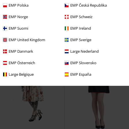
€ 68,99
€ 64,99
EMP Polska
EMP Česká Republika
vanaf
vanaf
Heidi Dress Pink
Hell Bunny
Posie Black Polka Dot Tie-neck
EMP Norge
EMP Schweiz
Midi-jurk
Dress
Voodoo Vixen
Midi-jurk
EMP Suomi
EMP Ireland
EMP United Kingdom
EMP Sverige
EMP Danmark
Large Nederland
EMP Österreich
EMP Slovensko
Large Belgique
EMP España