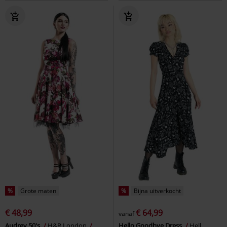
%
Grote maten
%
Bijna uitverkocht
€ 48,99
€ 64,99
vanaf
Audrey 50's
H&R London
Hello Goodbye Dress
Hell