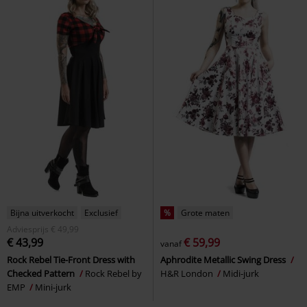
Bijna uitverkocht
Exclusief
%
Grote maten
Adviesprijs
€ 49,99
€ 43,99
€ 59,99
vanaf
Rock Rebel Tie-Front Dress with
Aphrodite Metallic Swing Dress
Checked Pattern
Rock Rebel by
H&R London
Midi-jurk
EMP
Mini-jurk