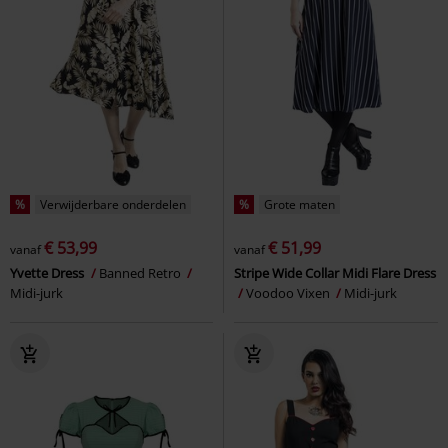
%
Verwijderbare onderdelen
%
Grote maten
€ 53,99
€ 51,99
vanaf
vanaf
Yvette Dress
Banned Retro
Stripe Wide Collar Midi Flare Dress
Midi-jurk
Voodoo Vixen
Midi-jurk