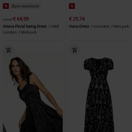
%
Bijna uitverkocht
%
€ 64,99
€ 29,74
vanaf
Ariana Floral Swing Dress
H&R
Hana Dress
Innocent
Mini-jurk
London
Midi-jurk