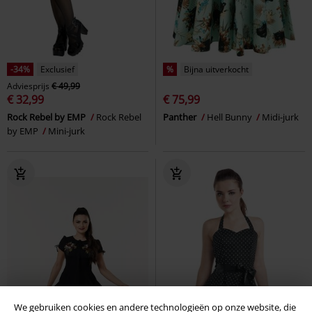
-34%
Exclusief
%
Bijna uitverkocht
Adviesprijs
€ 49,99
€ 32,99
€ 75,99
Rock Rebel by EMP
Rock Rebel
Panther
Hell Bunny
Midi-jurk
by EMP
Mini-jurk
We gebruiken cookies en andere technologieën op onze website, die