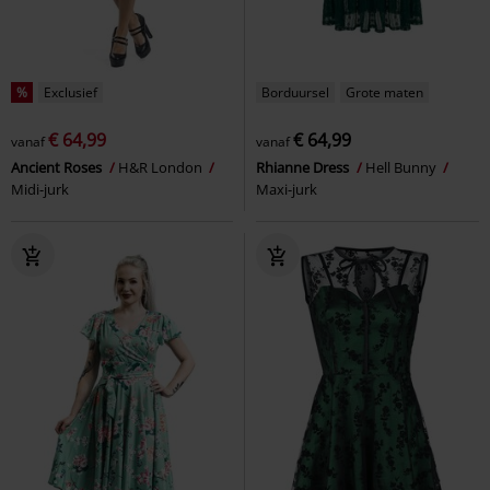
%
Exclusief
Borduursel
Grote maten
€ 64,99
€ 64,99
vanaf
vanaf
Ancient Roses
H&R London
Rhianne Dress
Hell Bunny
Midi-jurk
Maxi-jurk