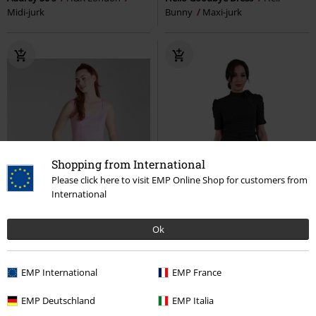
Midi-jurk
Bunny
Maxi-jurk
Shopping from International
Please click here to visit EMP Online Shop for customers from
International
Ok
EMP International
EMP France
%
Bijna uitverkocht
Grote maten
EMP Deutschland
EMP Italia