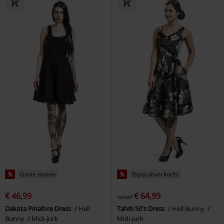
%
Grote maten
%
Bijna uitverkocht
€ 46,99
€ 64,99
vanaf
Dakota Pinafore Dress
Hell
Tahiti 50's Dress
Hell Bunny
Bunny
Midi-jurk
Midi-jurk