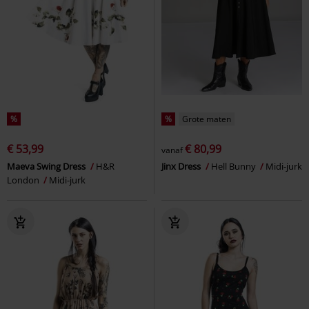
%
%
Grote maten
€ 53,99
€ 80,99
vanaf
Maeva Swing Dress
H&R
Jinx Dress
Hell Bunny
Midi-jurk
London
Midi-jurk