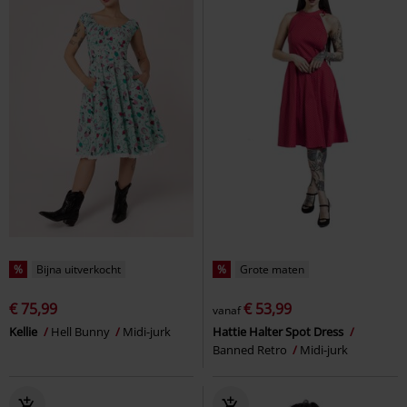
%
Bijna uitverkocht
%
Grote maten
€ 75,99
€ 53,99
vanaf
Kellie
Hell Bunny
Midi-jurk
Hattie Halter Spot Dress
Banned Retro
Midi-jurk