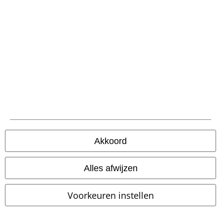
-36%
Grote maten
Grote maten
Adviesprijs
€ 68,99
€ 43,99
€ 97,99
vanaf
Off-The-Shoulder Swing Dress
Florence maxi-jurk met kant
Belsira
Midi-jurk
Banned Retro
Maxi-jurk
Akkoord
Alles afwijzen
Voorkeuren instellen