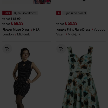
-20%
Bijna uitverkocht
%
Bijna uitverkocht
vanaf
€ 86,99
€ 68,99
€ 59,99
vanaf
vanaf
Flower Muse Dress
H&R
Jungke Print Flare Dress
Voodoo
London
Midi-jurk
Vixen
Midi-jurk