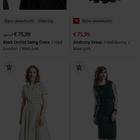
Bijna uitverkocht
Vetering
%
Bijna uitverkocht
€ 75,99
€ 75,99
vanaf
Black Orchid Swing Dress
H&R
Anatomy Dress
Hell Bunny
London
Midi-jurk
Maxi-jurk