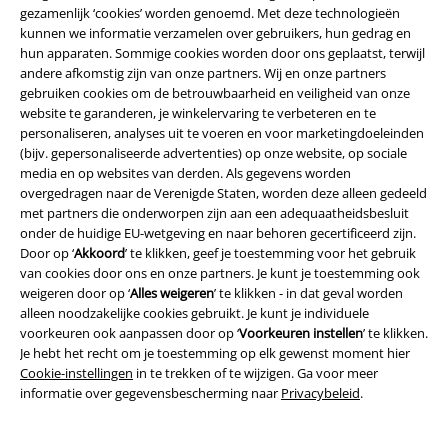
gezamenlijk ‘cookies’ worden genoemd. Met deze technologieën
kunnen we informatie verzamelen over gebruikers, hun gedrag en
hun apparaten. Sommige cookies worden door ons geplaatst, terwijl
andere afkomstig zijn van onze partners. Wij en onze partners
gebruiken cookies om de betrouwbaarheid en veiligheid van onze
website te garanderen, je winkelervaring te verbeteren en te
personaliseren, analyses uit te voeren en voor marketingdoeleinden
%
Bijna uitverkocht
%
Bijna uitverkocht
(bijv. gepersonaliseerde advertenties) op onze website, op sociale
media en op websites van derden. Als gegevens worden
€ 53,99
€ 51,99
vanaf
overgedragen naar de Verenigde Staten, worden deze alleen gedeeld
met partners die onderworpen zijn aan een adequaatheidsbesluit
Pandora Dress
Timeless London
Small Dot Dress
H&R London
onder de huidige EU-wetgeving en naar behoren gecertificeerd zijn.
Midi-jurk
Midi-jurk
Door op ‘
Akkoord
’ te klikken, geef je toestemming voor het gebruik
van cookies door ons en onze partners. Je kunt je toestemming ook
weigeren door op ‘
Alles weigeren
’ te klikken - in dat geval worden
alleen noodzakelijke cookies gebruikt. Je kunt je individuele
voorkeuren ook aanpassen door op ‘
Voorkeuren instellen
’ te klikken.
Je hebt het recht om je toestemming op elk gewenst moment hier
Cookie-instellingen
in te trekken of te wijzigen. Ga voor meer
informatie over gegevensbescherming naar
Privacybeleid
.