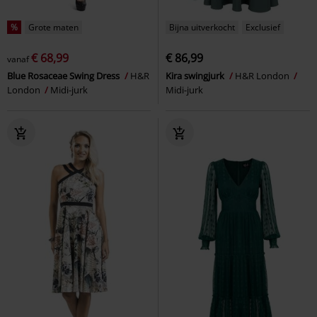
%
Grote maten
Bijna uitverkocht
Exclusief
€ 68,99
€ 86,99
vanaf
Blue Rosaceae Swing Dress
H&R
Kira swingjurk
H&R London
London
Midi-jurk
Midi-jurk