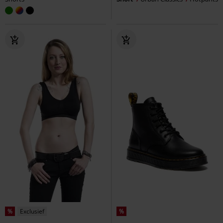
%
Exclusief
%