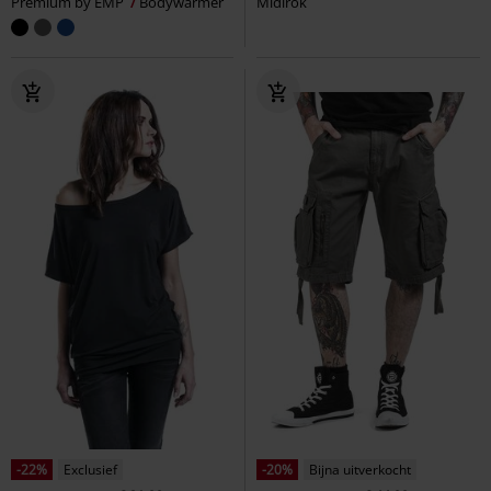
Premium by EMP
Bodywarmer
Midirok
-22%
Exclusief
-20%
Bijna uitverkocht