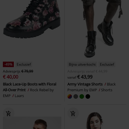
-49%
Exclusief
Bijna uitverkocht
Exclusief
Adviesprijs
€ 79,99
Adviesprijs
vanaf
€ 44,99
€ 40,00
€ 43,99
vanaf
Black Lace-Up Boots with Floral
Army Vintage Shorts
Black
All-Over Print
Rock Rebel by
Premium by EMP
Shorts
EMP
Laars