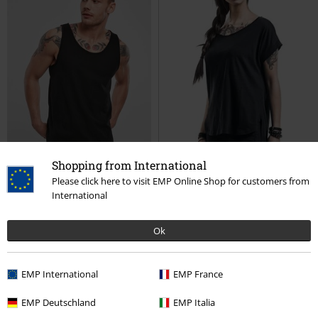
Shopping from International
Please click here to visit EMP Online Shop for customers from
International
Grote maten
Exclusief
Grote maten
Ok
€ 10,99
€ 14,99
vanaf
vanaf
Tank Top
Brandit
Tanktop
Long Back Shaped Slub Tee
RED
by EMP
T-shirt
+1
EMP International
EMP France
EMP Deutschland
EMP Italia