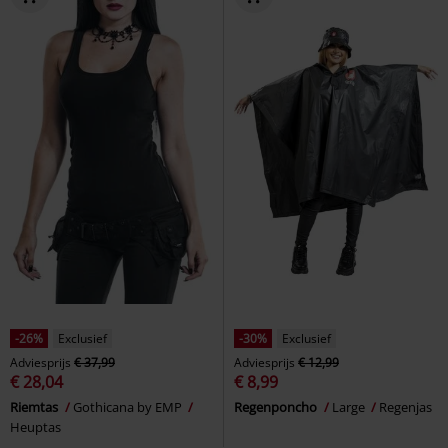
-26%
Exclusief
-30%
Exclusief
Adviesprijs
€ 37,99
Adviesprijs
€ 12,99
€ 28,04
€ 8,99
Riemtas
Gothicana by EMP
Regenponcho
Large
Regenjas
Heuptas