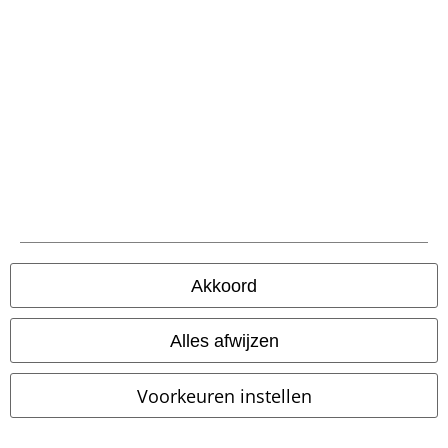
-51%
Exclusief
%
Grote maten
Adviesprijs
€ 32,99
€ 15,99
€ 24,79
vanaf
Maxi Dress
RED by EMP
Maxi-
BDU Ripstop Short
Brandit
jurk
Shorts
Akkoord
+4
Alles afwijzen
Voorkeuren instellen