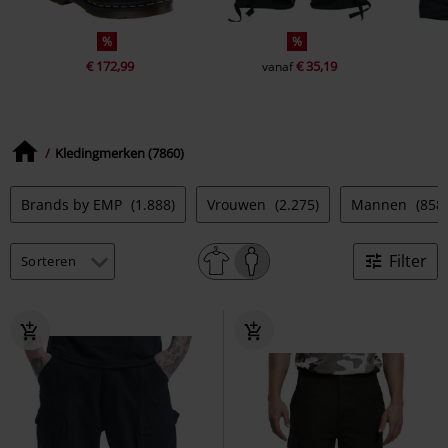
%
%
€ 172,99
€ 35,19
vanaf
Kledingmerken (7860)
Brands by EMP
(1.888)
Vrouwen
(2.275)
Mannen
(858)
Filter