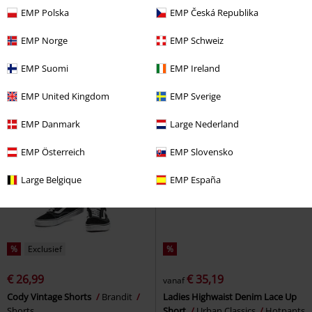
EMP Polska
EMP Česká Republika
EMP Norge
EMP Schweiz
EMP Suomi
EMP Ireland
EMP United Kingdom
EMP Sverige
EMP Danmark
Large Nederland
EMP Österreich
EMP Slovensko
Large Belgique
EMP España
%
Exclusief
%
€ 26,99
€ 35,19
vanaf
Cody Vintage Shorts
Brandit
Ladies Highwaist Denim Lace Up
Shorts
Short
Urban Classics
Hotpants