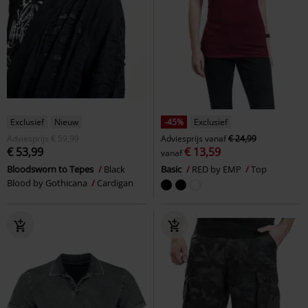
Exclusief
Nieuw
-45%
Exclusief
Adviesprijs
€ 59,99
Adviesprijs
vanaf
€ 24,99
€ 53,99
€ 13,59
vanaf
Bloodsworn to Tepes
Black
Basic
RED by EMP
Top
Blood by Gothicana
Cardigan