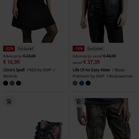
-32%
Exclusief
-16%
Exclusief
Adviesprijs
€ 24,99
Adviesprijs
vanaf
€ 44,99
€ 16,99
€ 37,39
vanaf
Circe's Spell
RED by EMP
Life Of An Easy Rider
Black
Minirok
Premium by EMP
Bodywarmer