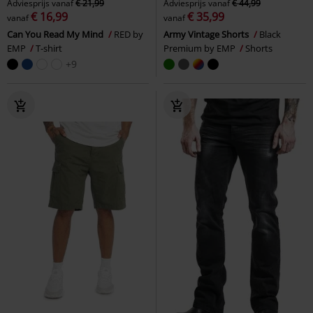
Adviesprijs
vanaf
€ 21,99
Adviesprijs
vanaf
€ 44,99
€ 16,99
€ 35,99
vanaf
vanaf
Can You Read My Mind
RED by
Army Vintage Shorts
Black
EMP
T-shirt
Premium by EMP
Shorts
+9