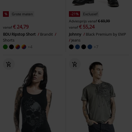
%
Grote maten
-21%
Exclusief
Adviesprijs
vanaf
€ 69,99
€ 24,79
€ 55,24
vanaf
vanaf
BDU Ripstop Short
Brandit
Johnny
Black Premium by EMP
Shorts
Jeans
+4
+7