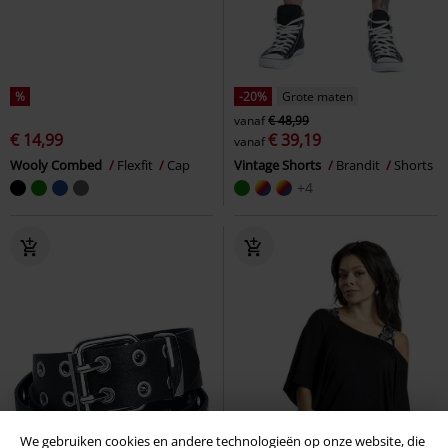
%
-20%
Grote maten
vanaf
€ 48,99
€ 14,99
€ 39,19
vanaf
Wooly Combed
Flexfit
Cap
Vintage Shorts
Brandit
Shorts
+4
We gebruiken cookies en andere technologieën op onze website, die