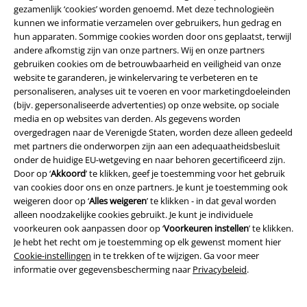
gezamenlijk ‘cookies’ worden genoemd. Met deze technologieën
kunnen we informatie verzamelen over gebruikers, hun gedrag en
hun apparaten. Sommige cookies worden door ons geplaatst, terwijl
andere afkomstig zijn van onze partners. Wij en onze partners
gebruiken cookies om de betrouwbaarheid en veiligheid van onze
website te garanderen, je winkelervaring te verbeteren en te
personaliseren, analyses uit te voeren en voor marketingdoeleinden
-32%
Exclusief
-30%
Exclusief
(bijv. gepersonaliseerde advertenties) op onze website, op sociale
Adviesprijs
€ 24,99
Adviesprijs
vanaf
€ 32,99
media en op websites van derden. Als gegevens worden
€ 16,99
€ 22,94
vanaf
overgedragen naar de Verenigde Staten, worden deze alleen gedeeld
Cole
Hole Studs Belt
Riem
When The Heart Rules The Mind
met partners die onderworpen zijn aan een adequaatheidsbesluit
Black Premium by EMP
T-shirt
onder de huidige EU-wetgeving en naar behoren gecertificeerd zijn.
Door op ‘
Akkoord
’ te klikken, geef je toestemming voor het gebruik
van cookies door ons en onze partners. Je kunt je toestemming ook
weigeren door op ‘
Alles weigeren
’ te klikken - in dat geval worden
alleen noodzakelijke cookies gebruikt. Je kunt je individuele
voorkeuren ook aanpassen door op ‘
Voorkeuren instellen
’ te klikken.
Je hebt het recht om je toestemming op elk gewenst moment hier
Cookie-instellingen
in te trekken of te wijzigen. Ga voor meer
informatie over gegevensbescherming naar
Privacybeleid
.