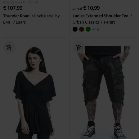
Adviesprijs
€ 119,99
€ 107,99
€ 10,99
vanaf
Thunder Road
Rock Rebel by
Ladies Extended Shoulder Tee
EMP
Laars
Urban Classics
T-shirt
+18