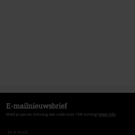
E-mailnieuwsbrief
Meld je aan en ontvang een code voor 15% korting!
Meer info