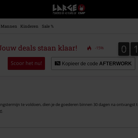
Large
–
Muziek-,
entertainment-,
Mannen
Kinderen
Sale %
en
gaming-
merch
0
0
ouw deals staan klaar!
-15%
+
alternatieve
kleding
Scoor het nu!
Kopieer de code
AFTERWORK
ingstermijn te voldoen, dien je de goederen binnen 30 dagen na ontvangst t
er
.