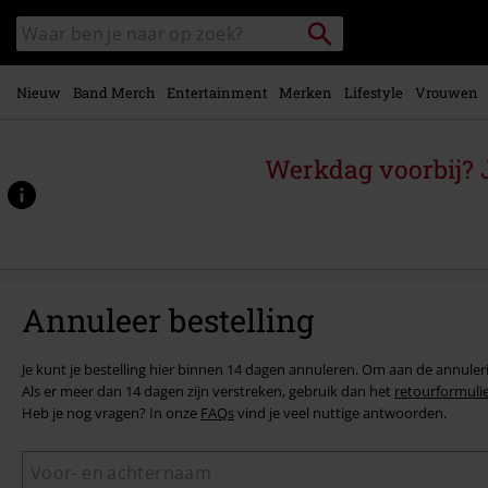
Overslaan
Packstation
Zoek
naar
zoeken
in
hoofdinhoud
catalogus
Nieuw
Band Merch
Entertainment
Merken
Lifestyle
Vrouwen
Werkdag voorbij? J
Annuleer bestelling
Je kunt je bestelling hier binnen 14 dagen annuleren. Om aan de annuler
Als er meer dan 14 dagen zijn verstreken, gebruik dan het
retourformuli
Heb je nog vragen? In onze
FAQs
vind je veel nuttige antwoorden.
Annuleer
bestelling