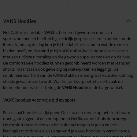
VANS Hoodies
Het Californische label
VANS
is beroemd geworden door zijn
sportschoenen en heeft zich geleidelijk gespecialiseerd in andere mode-
items. Vandaag de dag kun je bij het label alles vinden wat de mode te
bieden heeft, en dus vind je bij VANS ook stijlvolle hoodies die scoren
met een tijdloze uitstraling en die gewoon super aanvoelen op de huid.
De comfortabele hoodies kunnen gecombineerd worden met jeans en
shorts, maar staan ook geweldig bij skate-jurken en leggings. De
combineerbaarheid van de VANS-stukken is een groot voordeel dat nog
steeds gewaardeerd wordt. Wat het ontwerp betreft, siert vaak de
kenmerkende, witte lettering de
VANS Hoodies
in de Large-winkel.
VANS hoodies voor vrije tijd en sport
Een casual hoodie is altijd goed. Of je nu een rondje op het skateboard
doet, gaat joggen of een ontspannen Netflix-avond thuis doorbrengt.
De comfortabele truien van het cultlabel mogen in geen enkele
kledingkast ontbreken. Bij Large vind je VANS hoodies in verschillende
kleuren en ontwerpen. Zo presenteert de Classic PO Hoodie zich in olijf,