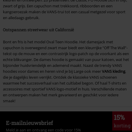
zwart of grijs. Een capuchon met trekkoord, ribboorden en een
kangoeroezak maken de VANS-trui tot een casual metgezel voor sport
en alledaags gebruik.
Ontspannen streetwear uit Californië
Bont en fris is het model Oval Teen Hoodie. Het damesjack met
capuchon is overwegend zwart maar biedt een kleurrijke “Off The Wall”-
tekst op de mouw en een contrastrijk logo-patch op de voorkant als een
echte blikvanger. De dames hoodie is gemaakt van puur katoen, wat het
bijzonder huidvriendelijk en ademend maakt. Naast de trendy VANS
hoodies voor dames en heren vind je bij Large ook meer
VANS kleding
,
die je dagelijks leven verrijkt. Ontdek de klassieke VANS schoenen
waarmee het succesverhaal van het cultlabel begon. Of haal T-shirts en
accessoires met sportief VANS logo-motief in huis. Verschillende maten
en ontwerpen maken het merk gevarieerd en geschikt voor iedere
smaak!
15%
E-mailnieuwsbrief
korting
Meld je aan en ontvang een code voor 15%