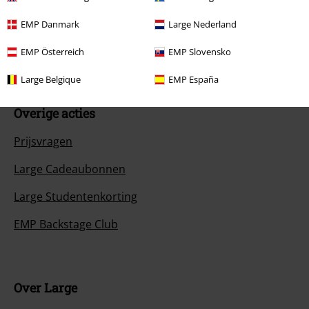
Annuleer mijn BSC-lidmaatschap
EMP Danmark
Large Nederland
Betaalmethodes
EMP Österreich
EMP Slovensko
Large Belgique
EMP España
Overige acties
Prijsvragen
Large Cadeaubonnen
Large Studentenkorting
EMP Backstage Club
Over Large