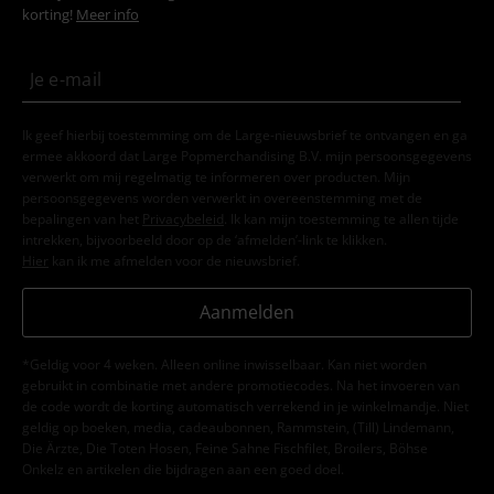
korting!
Meer info
Ik geef hierbij toestemming om de Large-nieuwsbrief te ontvangen en ga
ermee akkoord dat Large Popmerchandising B.V. mijn persoonsgegevens
verwerkt om mij regelmatig te informeren over producten. Mijn
persoonsgegevens worden verwerkt in overeenstemming met de
bepalingen van het
Privacybeleid
. Ik kan mijn toestemming te allen tijde
intrekken, bijvoorbeeld door op de ‘afmelden’-link te klikken.
Hier
kan ik me afmelden voor de nieuwsbrief.
Aanmelden
*Geldig voor 4 weken. Alleen online inwisselbaar. Kan niet worden
gebruikt in combinatie met andere promotiecodes. Na het invoeren van
de code wordt de korting automatisch verrekend in je winkelmandje. Niet
geldig op boeken, media, cadeaubonnen, Rammstein, (Till) Lindemann,
Die Ärzte, Die Toten Hosen, Feine Sahne Fischfilet, Broilers, Böhse
Onkelz en artikelen die bijdragen aan een goed doel.