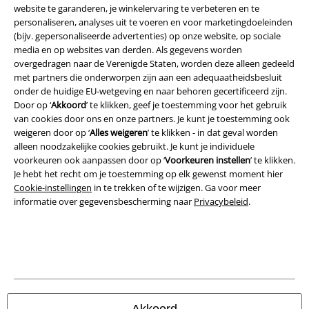
website te garanderen, je winkelervaring te verbeteren en te
Algemene Voorwaarden
personaliseren, analyses uit te voeren en voor marketingdoeleinden
(bijv. gepersonaliseerde advertenties) op onze website, op sociale
Bedrijfsgegevens
media en op websites van derden. Als gegevens worden
overgedragen naar de Verenigde Staten, worden deze alleen gedeeld
met partners die onderworpen zijn aan een adequaatheidsbesluit
Privacyverklaring
onder de huidige EU-wetgeving en naar behoren gecertificeerd zijn.
Door op ‘
Akkoord
’ te klikken, geef je toestemming voor het gebruik
Verklaring van conformiteit
van cookies door ons en onze partners. Je kunt je toestemming ook
weigeren door op ‘
Alles weigeren
’ te klikken - in dat geval worden
Informatie over toegankelijkheid
alleen noodzakelijke cookies gebruikt. Je kunt je individuele
voorkeuren ook aanpassen door op ‘
Voorkeuren instellen
’ te klikken.
Cookie-instellingen
Je hebt het recht om je toestemming op elk gewenst moment hier
Cookie-instellingen
in te trekken of te wijzigen. Ga voor meer
informatie over gegevensbescherming naar
Privacybeleid
.
Annuleer bestelling
Alle prijzen incl.
wettelijke BTW
© 1986-2026 Large Popmerchandising BV
Akkoord