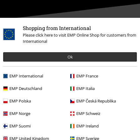
Shopping from International
Please click here to visit EMP Online Shop for customers from
Onze klantenservice staat voor je klaar
International
Bereikbaar: maandag van 09:00 uur tot 17:00 uur.
Meer informatie
Ok
Begin chat
EMP International
EMP France
Klantenservice
EMP Deutschland
EMP Italia
Veelgestelde vragen
EMP Polska
EMP Česká Republika
Retourvoorwaarden
EMP Norge
EMP Schweiz
Retourneer item
EMP Suomi
EMP Ireland
Algemene maat info
EMP United Kingdom
EMP Sverige