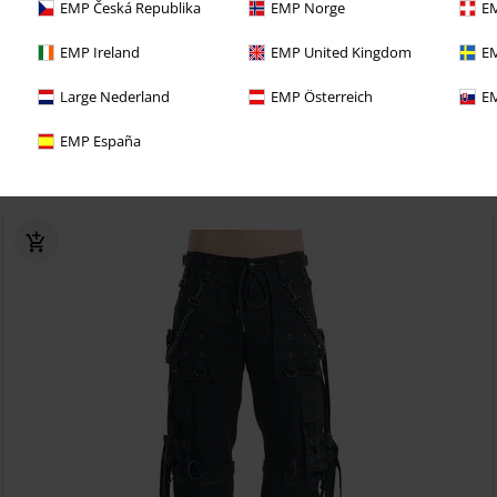
EMP Česká Republika
EMP Norge
EM
EMP Ireland
EMP United Kingdom
EM
3)
Keukenspullen
(19)
Media
(233)
Sieraden
(199)
Large Nederland
EMP Österreich
EM
EMP España
Geslacht
Maat
K