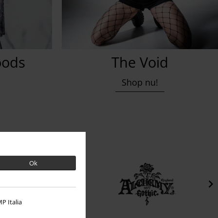
oods
The Void
Shop nu!
Ok
P Italia