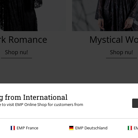
rk Romance
Mystical W
Shop nu!
Shop nu!
 from International
re to visit EMP Online Shop for customers from
EMP France
EMP Deutschland
EM