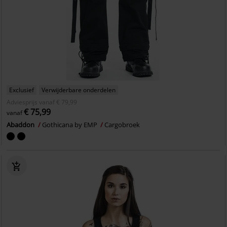
Exclusief
Verwijderbare onderdelen
Adviesprijs
vanaf
€ 79,99
€ 75,99
vanaf
Abaddon
Gothicana by EMP
Cargobroek