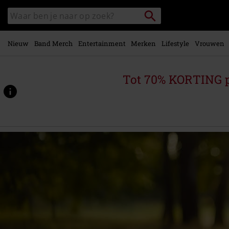
Overslaan
Packstation
Zoek
naar
zoeken
in
hoofdinhoud
catalogus
Nieuw
Band Merch
Entertainment
Merken
Lifestyle
Vrouwen
Tot 70% KORTING 