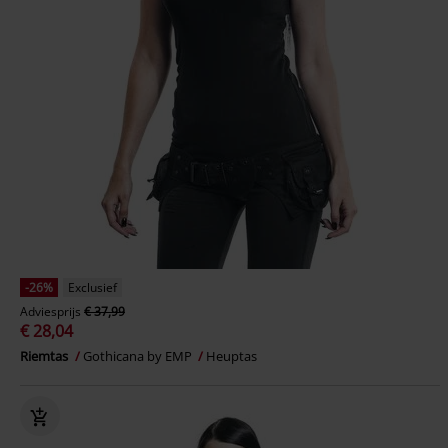
-26%
Exclusief
Adviesprijs
€ 37,99
€ 28,04
Riemtas
Gothicana by EMP
Heuptas