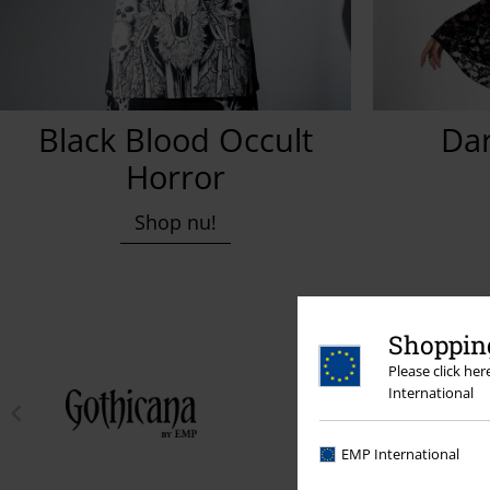
Black Blood Occult
Da
Horror
Shop nu!
Shopping
Please click he
International
EMP International