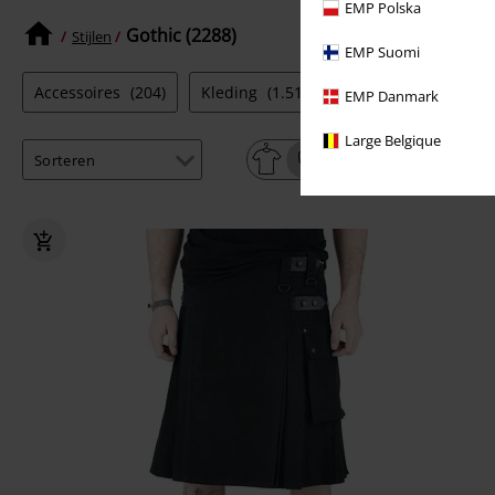
EMP Polska
Gothic (2288)
Stijlen
EMP Suomi
Accessoires
(204)
Kleding
(1.516)
Kantoorartikelen
(
EMP Danmark
Large Belgique