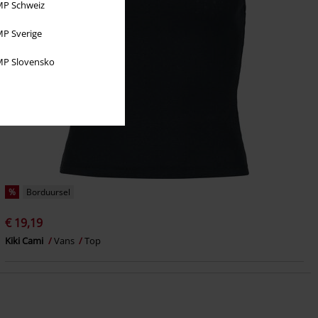
P Schweiz
P Sverige
P Slovensko
%
Borduursel
€ 19,19
Kiki Cami
Vans
Top