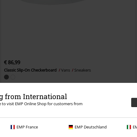
€ 86,99
Classic Slip-On Checkerboard
Vans
Sneakers
 from International
re to visit EMP Online Shop for customers from
EMP France
EMP Deutschland
EM