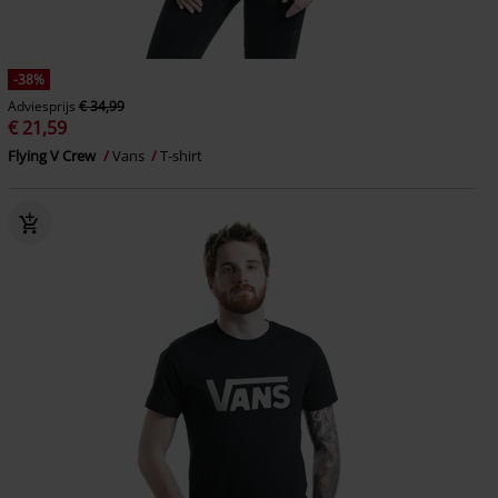
-38%
Adviesprijs
€ 34,99
€ 21,59
Flying V Crew
Vans
T-shirt