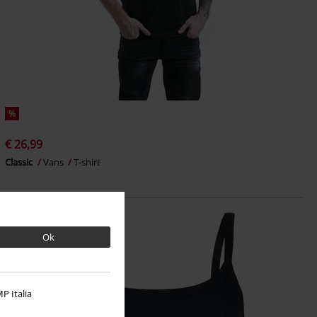
%
€ 26,99
Classic
Vans
T-shirt
Ok
P Italia