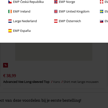
EMP Česká Republika
EMP Norge
EM
EMP Ireland
EMP United Kingdom
EM
Large Nederland
EMP Österreich
EM
EMP España
%
€ 38,99
Advanced Vee Long-sleeved Top
Vans
Shirt met lange mouwen
ect van deze voordelen bij je eerste bestelling!