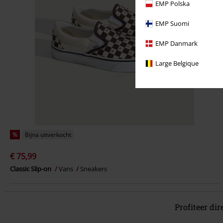
EMP Polska
EMP Suomi
EMP Danmark
Large Belgique
%
Bijna uitverkocht
€ 75,99
Classic Slip-on
Vans
Sneakers
Profiteer dir