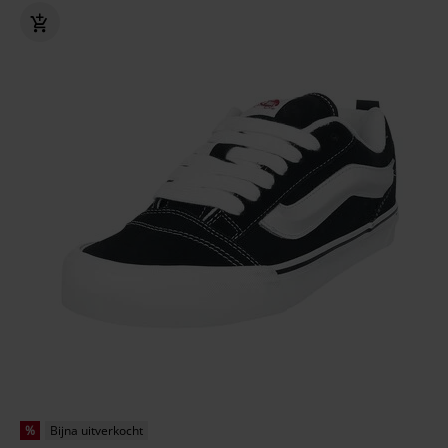
%
Bijna uitverkocht