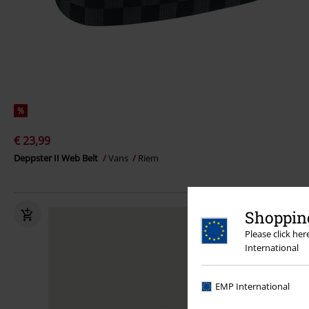
%
€ 23,99
Deppster II Web Belt
Vans
Riem
Shopping
Please click he
International
EMP International