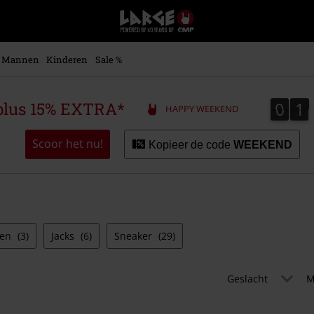
Large
–
Muziek-,
entertainment-,
Mannen
Kinderen
Sale %
en
gaming-
merch
0
1
0
1
plus 15% EXTRA*
HAPPY WEEKEND
+
alternatieve
kleding
Scoor het nu!
Kopieer de code
WEEKEND
ien
(3)
Jacks
(6)
Sneaker
(29)
Geslacht
M