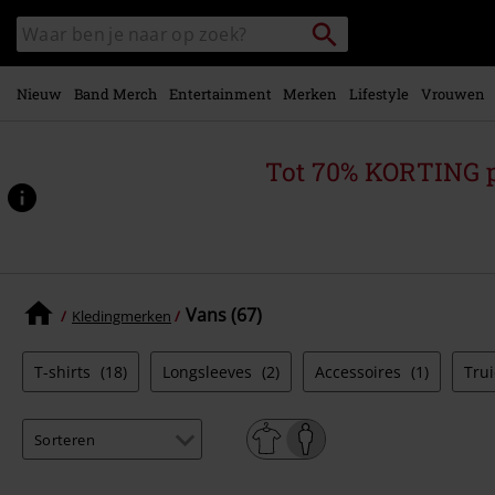
Overslaan
Packstation
Zoek
naar
zoeken
in
hoofdinhoud
catalogus
Nieuw
Band Merch
Entertainment
Merken
Lifestyle
Vrouwen
Tot 70% KORTING 
Vans (67)
Kledingmerken
T-shirts
(18)
Longsleeves
(2)
Accessoires
(1)
Tru