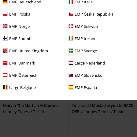
EMP Deutschland
EMP Italia
EMP Polska
EMP Česká Republika
EMP Norge
EMP Schweiz
EMP Suomi
EMP Ireland
EMP United Kingdom
EMP Sverige
EMP Danmark
Large Nederland
EMP Österreich
EMP Slovensko
Bijna uitverkocht
Bijna uitverkocht
Large Belgique
EMP España
Adviesprijs
€ 22,90
Adviesprijs
€ 24,99
€ 19,99
€ 19,99
Marvin The Martian Attitude
I'm afraid I Mustache you to BACK
Looney Tunes
T-shirt
OFF
Looney Tunes
T-shirt