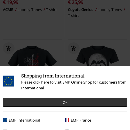
€ 19,99
€ 25,99
ACME
Looney Tunes
T-shirt
Coyote Genius
Looney Tunes
T-shirt
Shopping from International
Please click here to visit EMP Online Shop for customers from
International
Bijna uitverkocht
Exclusief
Ok
Adviesprijs
€ 24,99
Adviesprijs
€ 24,99
€ 19,99
€ 19,99
Taz - Monster Rock
Looney
Coyote - Moonlight
Looney
EMP International
EMP France
Tunes
T-shirt
Tunes
T-shirt