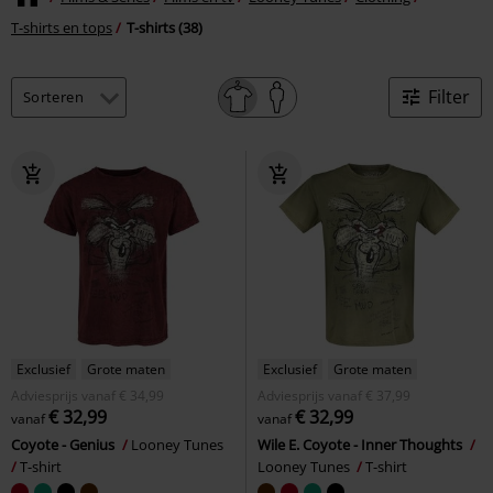
T-shirts en tops
T-shirts (38)
Filter
Exclusief
Grote maten
Exclusief
Grote maten
Adviesprijs
vanaf
€ 34,99
Adviesprijs
vanaf
€ 37,99
€ 32,99
€ 32,99
vanaf
vanaf
Coyote - Genius
Looney Tunes
Wile E. Coyote - Inner Thoughts
T-shirt
Looney Tunes
T-shirt