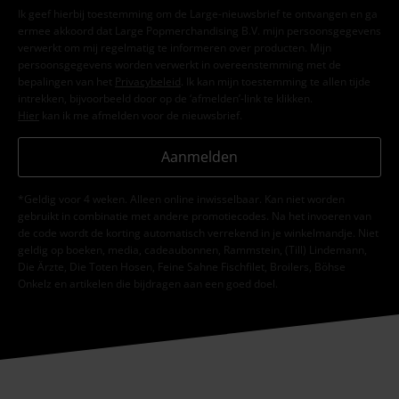
Ik geef hierbij toestemming om de Large-nieuwsbrief te ontvangen en ga
ermee akkoord dat Large Popmerchandising B.V. mijn persoonsgegevens
verwerkt om mij regelmatig te informeren over producten. Mijn
persoonsgegevens worden verwerkt in overeenstemming met de
bepalingen van het
Privacybeleid
. Ik kan mijn toestemming te allen tijde
intrekken, bijvoorbeeld door op de ‘afmelden’-link te klikken.
Hier
kan ik me afmelden voor de nieuwsbrief.
Aanmelden
*Geldig voor 4 weken. Alleen online inwisselbaar. Kan niet worden
gebruikt in combinatie met andere promotiecodes. Na het invoeren van
de code wordt de korting automatisch verrekend in je winkelmandje. Niet
geldig op boeken, media, cadeaubonnen, Rammstein, (Till) Lindemann,
Die Ärzte, Die Toten Hosen, Feine Sahne Fischfilet, Broilers, Böhse
Onkelz en artikelen die bijdragen aan een goed doel.