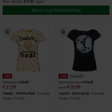
Voor slechts
€ 9,95
jaar!
Bestel nu je lidmaatschap!
-28%
-25%
Exclusief
Adviesprijs
€ 29,99
Adviesprijs
vanaf
€ 34,99
€ 21,59
€ 25,99
vanaf
Tweety - Feel the Beat
Looney
Coyote - Moon Jump
Looney
Tunes
T-shirt
Tunes
T-shirt