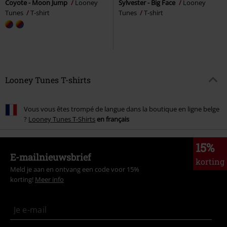
Coyote - Moon Jump
Looney
Sylvester - Big Face
Looney
Tunes
T-shirt
Tunes
T-shirt
Looney Tunes T-shirts
Vous vous êtes trompé de langue dans la boutique en ligne belge
?
Looney Tunes T-Shirts
en français
15%
E-mailnieuwsbrief
korting
Meld je aan en ontvang een code voor 15%
korting!
Meer info