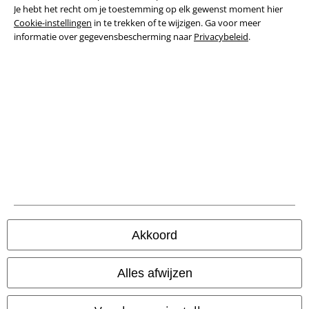
Privacyverklaring
Je hebt het recht om je toestemming op elk gewenst moment hier
Cookie-instellingen
in te trekken of te wijzigen. Ga voor meer
informatie over gegevensbescherming naar
Privacybeleid
.
Verklaring van conformiteit
Informatie over toegankelijkheid
Cookie-instellingen
Annuleer bestelling
Alle prijzen incl.
wettelijke BTW
© 1986-2026 Large Popmerchandising BV
Akkoord
Onze online shops
Alles afwijzen
EMP International