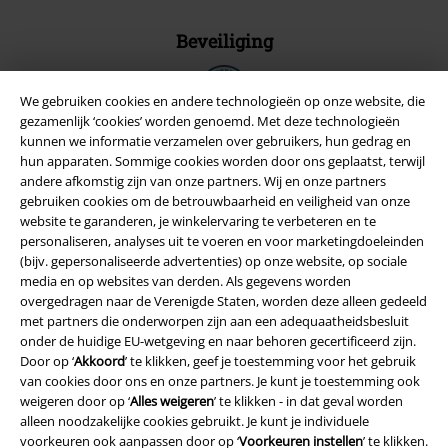
Beveiliging
We gebruiken cookies en andere technologieën op onze website, die
gezamenlijk ‘cookies’ worden genoemd. Met deze technologieën
kunnen we informatie verzamelen over gebruikers, hun gedrag en
hun apparaten. Sommige cookies worden door ons geplaatst, terwijl
andere afkomstig zijn van onze partners. Wij en onze partners
gebruiken cookies om de betrouwbaarheid en veiligheid van onze
website te garanderen, je winkelervaring te verbeteren en te
personaliseren, analyses uit te voeren en voor marketingdoeleinden
(bijv. gepersonaliseerde advertenties) op onze website, op sociale
media en op websites van derden. Als gegevens worden
overgedragen naar de Verenigde Staten, worden deze alleen gedeeld
met partners die onderworpen zijn aan een adequaatheidsbesluit
Legal
onder de huidige EU-wetgeving en naar behoren gecertificeerd zijn.
Door op ‘
Akkoord
’ te klikken, geef je toestemming voor het gebruik
Algemene Voorwaarden
van cookies door ons en onze partners. Je kunt je toestemming ook
weigeren door op ‘
Alles weigeren
’ te klikken - in dat geval worden
Bedrijfsgegevens
alleen noodzakelijke cookies gebruikt. Je kunt je individuele
voorkeuren ook aanpassen door op ‘
Voorkeuren instellen
’ te klikken.