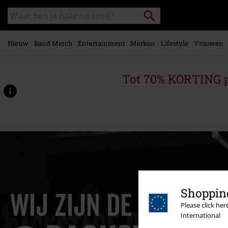
Overslaan
Packstation
Zoek
naar
zoeken
in
hoofdinhoud
catalogus
Nieuw
Band Merch
Entertainment
Merken
Lifestyle
Vrouwen
Tot 70% KORTING 
Shopping
Wij zijn de
Please click he
International