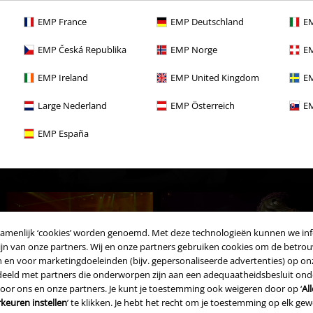
EMP France
EMP Deutschland
EM
EMP Česká Republika
EMP Norge
EM
EMP Ireland
EMP United Kingdom
EM
elen:
Large Nederland
EMP Österreich
EM
e kortingen
EMP España
zamenlijk ‘cookies’ worden genoemd. Met deze technologieën kunnen we in
jn van onze partners. Wij en onze partners gebruiken cookies om de betrou
en en voor marketingdoeleinden (bijv. gepersonaliseerde advertenties) op o
eld met partners die onderworpen zijn aan een adequaatheidsbesluit onder
 door ons en onze partners. Je kunt je toestemming ook weigeren door op ‘
Al
keuren instellen
’ te klikken. Je hebt het recht om je toestemming op elk g