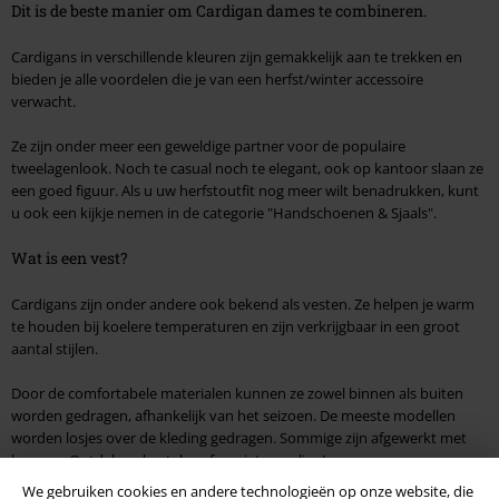
Dit is de beste manier om Cardigan dames te combineren.
Cardigans in verschillende kleuren zijn gemakkelijk aan te trekken en
bieden je alle voordelen die je van een herfst/winter accessoire
verwacht.
Ze zijn onder meer een geweldige partner voor de populaire
tweelagenlook. Noch te casual noch te elegant, ook op kantoor slaan ze
een goed figuur. Als u uw herfstoutfit nog meer wilt benadrukken, kunt
u ook een kijkje nemen in de categorie "Handschoenen & Sjaals".
Wat is een vest?
Cardigans zijn onder andere ook bekend als vesten. Ze helpen je warm
te houden bij koelere temperaturen en zijn verkrijgbaar in een groot
aantal stijlen.
Door de comfortabele materialen kunnen ze zowel binnen als buiten
worden gedragen, afhankelijk van het seizoen. De meeste modellen
worden losjes over de kleding gedragen. Sommige zijn afgewerkt met
knopen. Ontdek en bestel uw favorieten online!
We gebruiken cookies en andere technologieën op onze website, die