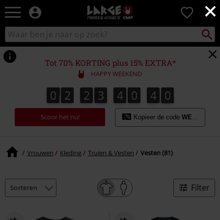
×
Large
0
–
Muziek-,
Packst
Zoek
zoeken
entertainment-,
in
en
catalogus
gaming-
Tot 70% KORTING plus 15% EXTRA*
merch
HAPPY WEEKEND
+
alternatieve
0
2
2
3
4
0
3
9
0
2
2
3
4
0
3
8
4
0
8
kleding
9
Scoor het nu!
Kopieer de code
WEEKEND
Vrouwen
Kleding
Truien & Vesten
Vesten (81)
Filter