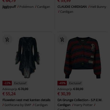
€ 64,79
€ 59,99
Jigglypuff
Pokémon
Cardigan
CLAUDIE CARDIGAN
Hell Bunny
Cardigan
-22%
Exclusief
-49%
Exclusief
Adviesprijs
€ 70,99
Adviesprijs
€ 59,99
€ 55,24
€ 30,39
Fluwelen vest met kanten details
DA Grunge Collection - S.P.E.W.
Gothicana by EMP
Cardigan
Cardigan
Harry Potter
Cardigan