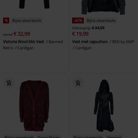
%
Bijna uitverkocht
-42%
Bijna uitverkocht
Adviesprijs
€ 34,99
€ 32,99
€ 19,99
vanaf
Victoria Wool Mix Vest
Banned
Vest met capuchon
RED by EMP
Retro
Cardigan
Cardigan
Bijna uitverkocht
Grote Maten
Bijna uitverkocht
Vetering