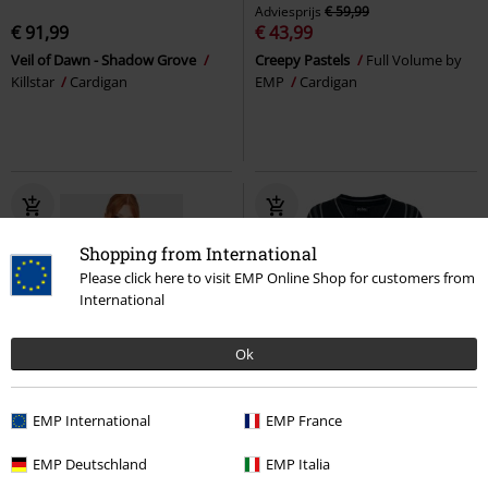
Adviesprijs
€ 59,99
€ 91,99
€ 43,99
Veil of Dawn - Shadow Grove
Creepy Pastels
Full Volume by
Killstar
Cardigan
EMP
Cardigan
Shopping from International
Please click here to visit EMP Online Shop for customers from
International
Ok
%
Bijna uitverkocht
-64%
Exclusief
EMP International
EMP France
Adviesprijs
€ 59,99
€ 55,19
€ 21,59
EMP Deutschland
EMP Italia
Corpse Bride II - Crossbone
Hogwarts
Harry Potter