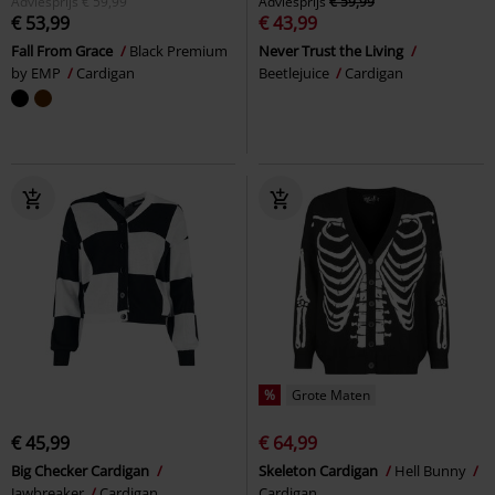
Adviesprijs
€ 59,99
Adviesprijs
€ 59,99
€ 53,99
€ 43,99
Fall From Grace
Black Premium
Never Trust the Living
by EMP
Cardigan
Beetlejuice
Cardigan
%
Grote Maten
€ 45,99
€ 64,99
Big Checker Cardigan
Skeleton Cardigan
Hell Bunny
Jawbreaker
Cardigan
Cardigan