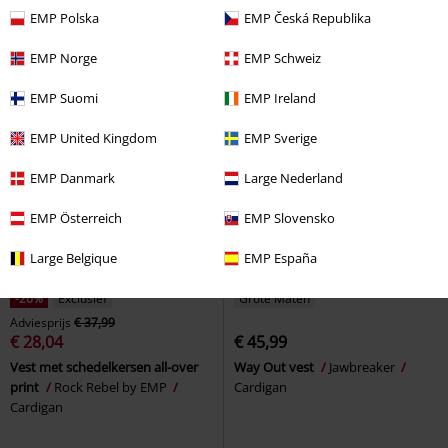
Knitted Cardigan
Killstar
Cardigan
EMP Polska
EMP Česká Republika
Cardigan
EMP Norge
EMP Schweiz
EMP Suomi
EMP Ireland
EMP United Kingdom
EMP Sverige
EMP Danmark
Large Nederland
EMP Österreich
EMP Slovensko
Large Belgique
EMP España
-26%
Exclusief
Grote Maten
Adviesprijs
€ 37,99
€ 28,04
€ 45,99
Vest met schedelkersen all-over
Way Out vest
Jawbreaker
print
Rock Rebel by EMP
Cardigan
Cardigan