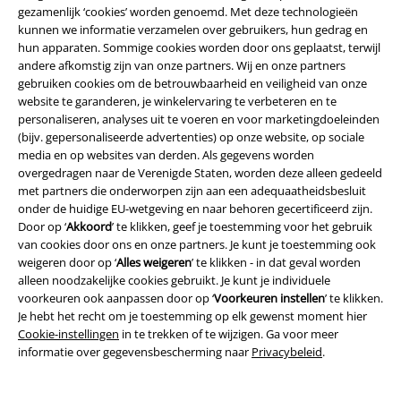
Meer bijpassende kleding en fanartikelen of accessoires vind je in onze
gezamenlijk ‘cookies’ worden genoemd. Met deze technologieën
winkel. Kijk hier maar eens rond:
kunnen we informatie verzamelen over gebruikers, hun gedrag en
hun apparaten. Sommige cookies worden door ons geplaatst, terwijl
Dames T-Shirts
andere afkomstig zijn van onze partners. Wij en onze partners
Dames winterjassen
gebruiken cookies om de betrouwbaarheid en veiligheid van onze
Dames broeken
website te garanderen, je winkelervaring te verbeteren en te
Leggings
personaliseren, analyses uit te voeren en voor marketingdoeleinden
Dames donsjacks
(bijv. gepersonaliseerde advertenties) op onze website, op sociale
Dames korte jassen
media en op websites van derden. Als gegevens worden
Dames hoodies
overgedragen naar de Verenigde Staten, worden deze alleen gedeeld
Dames jeans
met partners die onderworpen zijn aan een adequaatheidsbesluit
onder de huidige EU-wetgeving en naar behoren gecertificeerd zijn.
Door op ‘
Akkoord
’ te klikken, geef je toestemming voor het gebruik
Vous vous êtes trompé de langue dans la boutique en ligne belge
van cookies door ons en onze partners. Je kunt je toestemming ook
?
Cardigans pour femmes
en français
weigeren door op ‘
Alles weigeren
’ te klikken - in dat geval worden
alleen noodzakelijke cookies gebruikt. Je kunt je individuele
voorkeuren ook aanpassen door op ‘
Voorkeuren instellen
’ te klikken.
15%
Je hebt het recht om je toestemming op elk gewenst moment hier
E-mailnieuwsbrief
korting
Cookie-instellingen
in te trekken of te wijzigen. Ga voor meer
Meld je aan en ontvang een code voor 15%
informatie over gegevensbescherming naar
Privacybeleid
.
korting!
Meer info