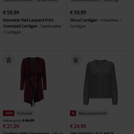
€ 59,99
€ 59,99
Maneater Red Leopard Print
Ghoul Cardigan
Heartless
Oversized Cardigan
Jawbreaker
Cardigan
Cardigan
-66%
Exclusief
%
Bijna uitverkocht
Adviesprijs
€ 64,99
€ 21,59
€ 24,99
Cardigan With Ornaments
Black
ONLSIMONI L/S O-NECK