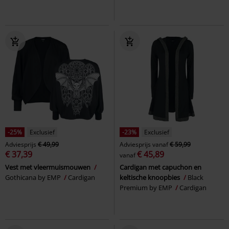
-25%
Exclusief
-23%
Exclusief
Adviesprijs
€ 49,99
Adviesprijs
vanaf
€ 59,99
€ 37,39
€ 45,89
vanaf
Vest met vleermuismouwen
Cardigan met capuchon en
Gothicana by EMP
Cardigan
keltische knoopbies
Black
Premium by EMP
Cardigan