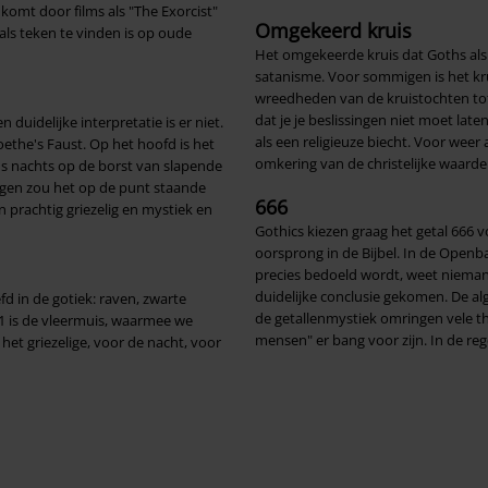
komt door films als "The Exorcist"
Omgekeerd kruis
als teken te vinden is op oude
Het omgekeerde kruis dat Goths als 
satanisme. Voor sommigen is het krui
wreedheden van de kruistochten tot 
dat je je beslissingen niet moet late
 duidelijke interpretatie is er niet.
als een religieuze biecht. Voor wee
ethe's Faust. Op het hoofd is het
omkering van de christelijke waarde
's nachts op de borst van slapende
tegen zou het op de punt staande
666
 prachtig griezelig en mystiek en
Gothics kiezen graag het getal 666 
oorsprong in de Bijbel. In de Openba
precies bedoeld wordt, weet niemand
duidelijke conclusie gekomen. De alg
fd in de gotiek: raven, zwarte
de getallenmystiek omringen vele th
 1 is de vleermuis, waarmee we
mensen" er bang voor zijn. In de regel
 het griezelige, voor de nacht, voor