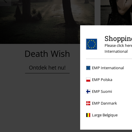
Shopping
Please click he
Death Wish
Films,
International
Ontdek het nu!
O
EMP International
EMP Polska
EMP Suomi
EMP Danmark
Large Belgique