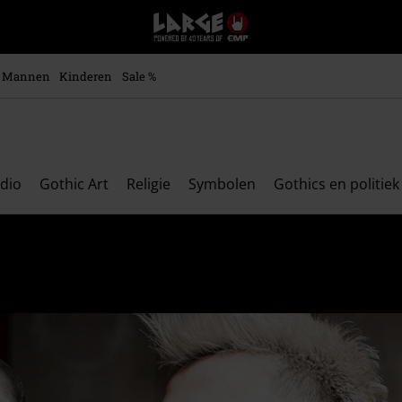
Large
–
Muziek-,
entertainment-,
Mannen
Kinderen
Sale %
en
gaming-
merch
+
alternatieve
kleding
adio
Gothic Art
Religie
Symbolen
Gothics en politiek