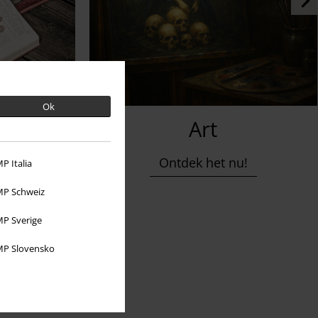
Ok
e
Art
u!
Ontdek het nu!
P Italia
P Schweiz
P Sverige
P Slovensko