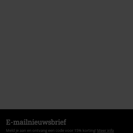
E-mailnieuwsbrief
Meld je aan en ontvang een code voor 15% korting!
Meer info