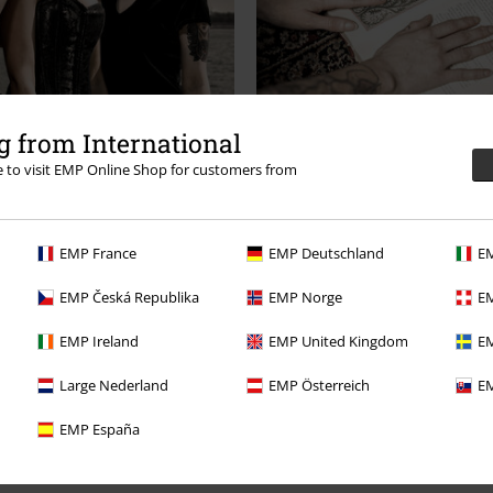
 from International
re to visit EMP Online Shop for customers from
 Series & Radio
Literatur
ntdek het nu!
Ontdek het n
EMP France
EMP Deutschland
EM
EMP Česká Republika
EMP Norge
EM
EMP Ireland
EMP United Kingdom
EM
Large Nederland
EMP Österreich
EM
EMP España