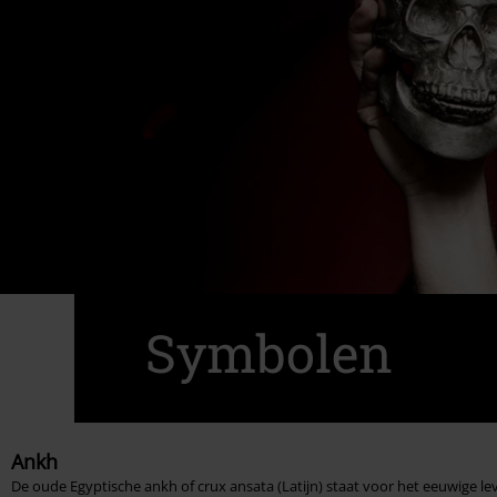
Symbolen
Ankh
De oude Egyptische ankh of crux ansata (Latijn) staat voor het eeuwige le