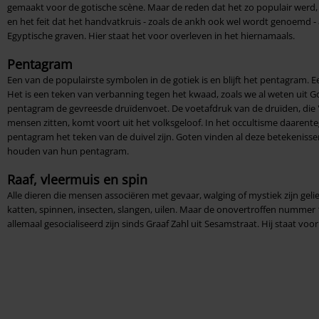
gemaakt voor de gotische scène. Maar de reden dat het zo populair werd, 
en het feit dat het handvatkruis - zoals de ankh ook wel wordt genoemd - 
Egyptische graven. Hier staat het voor overleven in het hiernamaals.
Pentagram
Een van de populairste symbolen in de gotiek is en blijft het pentagram. Een
Het is een teken van verbanning tegen het kwaad, zoals we al weten uit Go
pentagram de gevreesde druïdenvoet. De voetafdruk van de druïden, die 
mensen zitten, komt voort uit het volksgeloof. In het occultisme daaren
pentagram het teken van de duivel zijn. Goten vinden al deze betekenissen
houden van hun pentagram.
Raaf, vleermuis en spin
Alle dieren die mensen associëren met gevaar, walging of mystiek zijn gelie
katten, spinnen, insecten, slangen, uilen. Maar de onovertroffen nummer
allemaal gesocialiseerd zijn sinds Graaf Zahl uit Sesamstraat. Hij staat voor