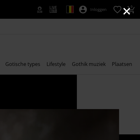
×
0
Inloggen
Gotische types
Lifestyle
Gothik muziek
Plaatsen