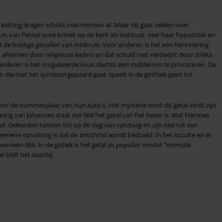
ketting dragen schrikt veel mensen af. Maar dit gaat zelden over
s van Petrus pure kritiek op de kerk als instituut, met haar hypocrisie en
de huidige gevallen van misbruik. Voor anderen is het een herinnering
n afnemen door religieuze leiders en dat schuld niet verdwijnt door zoiets
r anderen is het omgekeerde kruis slechts een middel om te provoceren. De
n die met het symbool gepaard gaat, speelt in de gothiek geen rol.
voor de nummerplaat van hun auto's. Het mysterie rond dit getal vindt zijn
ring van Johannes staat dat 666 het getal van het beest is. Wat hiermee
. Geleerden twisten tot op de dag van vandaag en zijn niet tot een
emene opvatting is dat de antichrist wordt bedoeld. In het occulte en in
eorieën 666. In de gotiek is het getal zo populair omdat "normale
 blijft het daarbij.