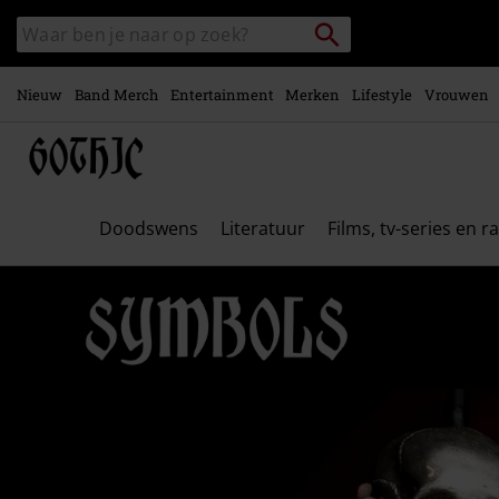
Overslaan
Packstation
Zoek
naar
zoeken
in
hoofdinhoud
catalogus
Nieuw
Band Merch
Entertainment
Merken
Lifestyle
Vrouwen
Doodswens
Literatuur
Films, tv-series en r