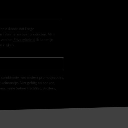
mee akkoord dat Large
e informeren over producten. Mijn
 van het
Privacybeleid
. Ik kan mijn
e klikken.
 in combinatie met andere promotiecodes.
nkelmandje. Niet geldig op boeken,
, Feine Sahne Fischfilet, Broilers,