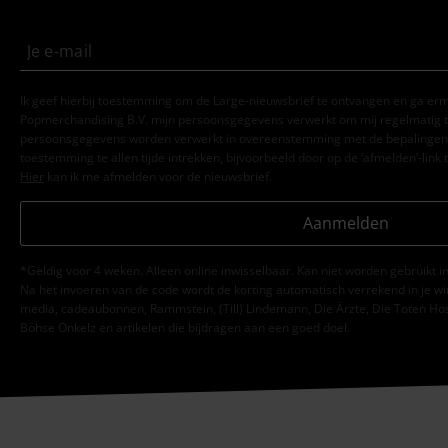
Ik geef hierbij toestemming om de Large-nieuwsbrief te ontvangen en ga er
Popmerchandising B.V. mijn persoonsgegevens verwerkt om mij regelmatig t
persoonsgegevens worden verwerkt in overeenstemming met de bepalingen
toestemming te allen tijde intrekken, bijvoorbeeld door op de ‘afmelden’-link t
Hier
kan ik me afmelden voor de nieuwsbrief.
Aanmelden
*Geldig voor 4 weken. Alleen online inwisselbaar. Kan niet worden gebruikt
Na het invoeren van de code wordt de korting automatisch verrekend in je wi
media, cadeaubonnen, Rammstein, (Till) Lindemann, Die Ärzte, Die Toten Hosen
Böhse Onkelz en artikelen die bijdragen aan een goed doel.