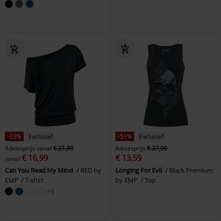
-22%
Exclusief
-51%
Exclusief
Adviesprijs
vanaf
€ 21,99
Adviesprijs
€ 27,99
€ 16,99
€ 13,59
vanaf
Can You Read My Mind
RED by
Longing For Evil
Black Premium
EMP
T-shirt
by EMP
Top
+9