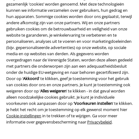
gezamenlijk ‘cookies’ worden genoemd. Met deze technologieën
kunnen we informatie verzamelen over gebruikers, hun gedrag en
Over Large
hun apparaten. Sommige cookies worden door ons geplaatst, terwijl
andere afkomstig zijn van onze partners. Wij en onze partners
Partnerprogramma's
gebruiken cookies om de betrouwbaarheid en veiligheid van onze
website te garanderen, je winkelervaring te verbeteren en te
Duurzaamheid
personaliseren, analyses uit te voeren en voor marketingdoeleinden
(bijv. gepersonaliseerde advertenties) op onze website, op sociale
media en op websites van derden. Als gegevens worden
overgedragen naar de Verenigde Staten, worden deze alleen gedeeld
met partners die onderworpen zijn aan een adequaatheidsbesluit
onder de huidige EU-wetgeving en naar behoren gecertificeerd zijn.
Door op ‘
Akkoord
’ te klikken, geef je toestemming voor het gebruik
van cookies door ons en onze partners. Je kunt je toestemming ook
weigeren door op ‘
Alles weigeren
’ te klikken - in dat geval worden
alleen noodzakelijke cookies gebruikt. Je kunt je individuele
Word lid van onze online community!
voorkeuren ook aanpassen door op ‘
Voorkeuren instellen
’ te klikken.
Je hebt het recht om je toestemming op elk gewenst moment hier
Cookie-instellingen
in te trekken of te wijzigen. Ga voor meer
informatie over gegevensbescherming naar
Privacybeleid
.