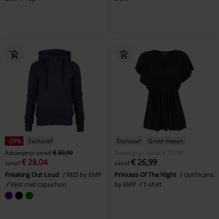
-29%
Exclusief
Exclusief
Grote maten
Adviesprijs
vanaf
€ 39,99
Adviesprijs
vanaf
€ 29,99
€ 28,04
€ 26,99
vanaf
vanaf
Freaking Out Loud
RED by EMP
Princess Of The Night
Gothicana
Vest met capuchon
by EMP
T-shirt