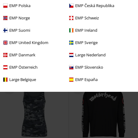
EMP Polska
EMP Česká Republika
EMP Norge
EMP Schweiz
-32%
Exclusief
Grote maten
EMP Suomi
EMP Ireland
Adviesprijs
vanaf
€ 24,99
€ 16,99
€ 12,99
vanaf
vanaf
EMP United Kingdom
EMP Sverige
Keep Me Going
RED by EMP
T-
Premium T-Shirt
Brandit
T-
shirt
shirt
EMP Danmark
Large Nederland
+4
EMP Österreich
EMP Slovensko
Large Belgique
EMP España