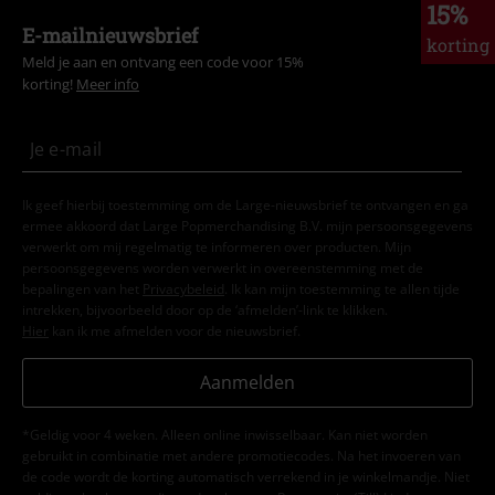
15%
E-mailnieuwsbrief
korting
Meld je aan en ontvang een code voor 15%
korting!
Meer info
Ik geef hierbij toestemming om de Large-nieuwsbrief te ontvangen en ga
ermee akkoord dat Large Popmerchandising B.V. mijn persoonsgegevens
verwerkt om mij regelmatig te informeren over producten. Mijn
persoonsgegevens worden verwerkt in overeenstemming met de
bepalingen van het
Privacybeleid
. Ik kan mijn toestemming te allen tijde
intrekken, bijvoorbeeld door op de ‘afmelden’-link te klikken.
Hier
kan ik me afmelden voor de nieuwsbrief.
Aanmelden
*Geldig voor 4 weken. Alleen online inwisselbaar. Kan niet worden
gebruikt in combinatie met andere promotiecodes. Na het invoeren van
de code wordt de korting automatisch verrekend in je winkelmandje. Niet