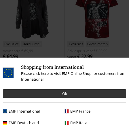
Exclusief
Borduursel
Exclusief
Grote maten
Adviesprijs
€ 69,99
Adviesprijs
vanaf
€ 39,99
€ 64,99
€ 32,99
vanaf
Moons
Supernatural
Cardigan
EMP Signature Collection
Shopping from International
Metallica
T-shirt
Please click here to visit EMP Online Shop for customers from
International
Ok
EMP International
EMP France
EMP Deutschland
EMP Italia