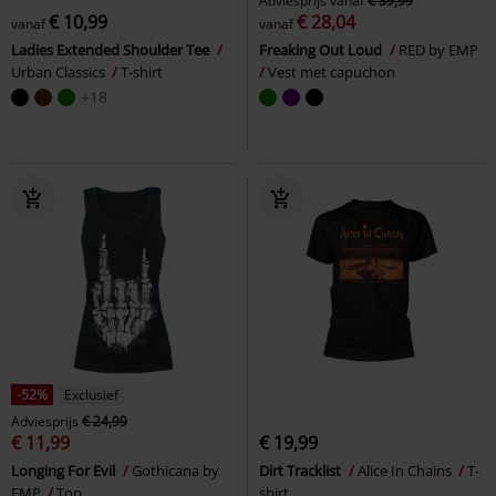
Adviesprijs
vanaf
€ 39,99
€ 10,99
€ 28,04
vanaf
vanaf
Ladies Extended Shoulder Tee
Freaking Out Loud
RED by EMP
Urban Classics
T-shirt
Vest met capuchon
+18
-52%
Exclusief
Adviesprijs
€ 24,99
€ 11,99
€ 19,99
Longing For Evil
Gothicana by
Dirt Tracklist
Alice In Chains
T-
EMP
Top
shirt