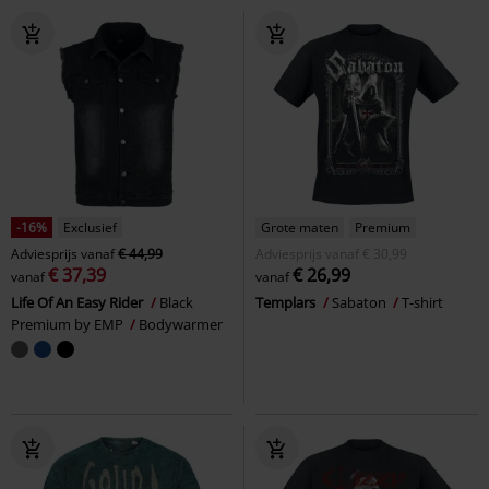
-16%
Exclusief
Grote maten
Premium
Adviesprijs
vanaf
€ 44,99
Adviesprijs
vanaf
€ 30,99
€ 37,39
€ 26,99
vanaf
vanaf
Life Of An Easy Rider
Black
Templars
Sabaton
T-shirt
Premium by EMP
Bodywarmer