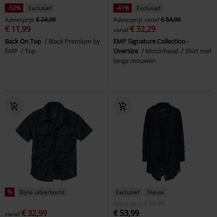
-52%
Exclusief
-41%
Exclusief
Adviesprijs
€ 24,99
Adviesprijs
vanaf
€ 54,99
€ 11,99
€ 32,29
vanaf
Back On Top
Black Premium by
EMP Signature Collection -
EMP
Top
Oversize
Motörhead
Shirt met
lange mouwen
%
Bijna uitverkocht
Exclusief
Nieuw
Adviesprijs
€ 59,99
€ 32,99
€ 53,99
vanaf