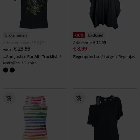
Grote maten
-30%
Exclusief
Adviesprijs
vanaf
€ 24,99
Adviesprijs
€ 12,99
€ 23,99
€ 8,99
vanaf
...And Justice For All - Tracklist
Regenponcho
Large
Regenjas
Metallica
T-shirt