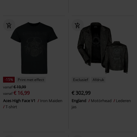
-15%
Print met effect
Exclusief
Afdruk
vanaf
€ 19,99
€ 16,99
€ 302,99
vanaf
Aces High Face V1
Iron Maiden
England
Motörhead
Lederen
T-shirt
jas