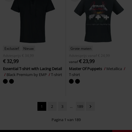
Exclusief
Nieuw
Grote maten
Adviesprijs
€ 34,99
Adviesprijs
vanaf
€ 24,99
€ 32,99
€ 23,99
vanaf
Essential T-shirt with Lacing Detail
Master Of Puppets
Metallica
Black Premium by EMP
T-shirt
T-shirt
1
2
3
...
189
Pagina 1 van 189