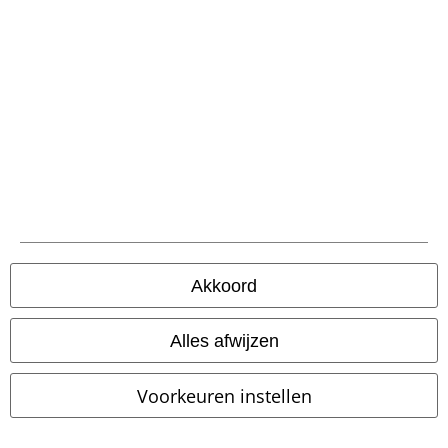
Betaalmethodes
Verzending
Akkoord
PostNL Pickup
Alles afwijzen
large app
Voorkeuren instellen
Download gratis de nieuwe large app en profiteer van alle nieuwe
functies en voordelen!