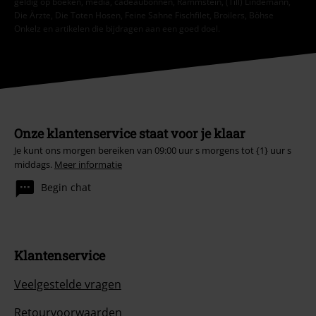
geldig op boeken, media, cadeaubonnen, Rammstein, (Till) Lindemann,
Die Ärzte, Die Toten Hosen, Feine Sahne Fischfilet, Broilers, Böhse
Onkelz en artikelen die bijdragen aan een goed doel.
Onze klantenservice staat voor je klaar
Je kunt ons morgen bereiken van 09:00 uur s morgens tot {1} uur s
middags.
Meer informatie
Begin chat
Klantenservice
Veelgestelde vragen
Retourvoorwaarden