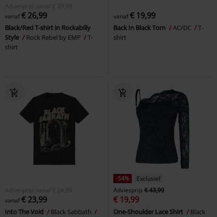
Adviesprijs
vanaf
€ 29,99
€ 26,99
€ 19,99
vanaf
vanaf
Black/Red T-shirt in Rockabilly
Back In Black Torn
AC/DC
T-
Style
Rock Rebel by EMP
T-
shirt
shirt
-54%
Exclusief
Adviesprijs
vanaf
€ 24,99
Adviesprijs
€ 43,99
€ 23,99
€ 19,99
vanaf
Into The Void
Black Sabbath
One-Shoulder Lace Shirt
Black