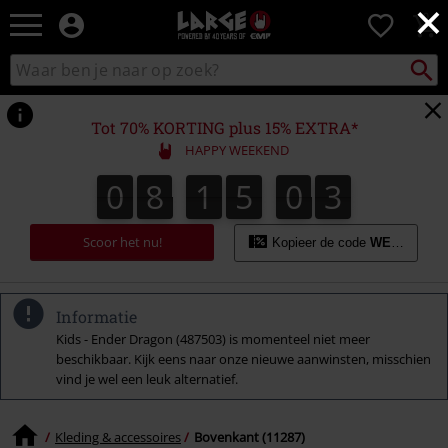
×
Large
0
–
Muziek-,
Packst
Zoek
zoeken
entertainment-,
in
en
catalogus
gaming-
Tot 70% KORTING plus 15% EXTRA*
merch
HAPPY WEEKEND
+
alternatieve
0
8
1
5
0
2
0
8
1
5
0
1
3
1
2
kleding
Scoor het nu!
Kopieer de code
WEEKEND
Informatie
Kids - Ender Dragon (487503) is momenteel niet meer
beschikbaar. Kijk eens naar onze nieuwe aanwinsten, misschien
vind je wel een leuk alternatief.
Kleding & accessoires
Bovenkant (11287)