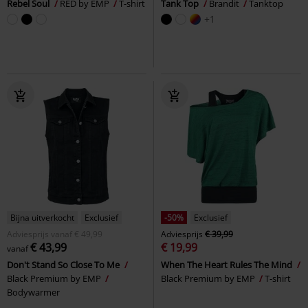
Rebel Soul
RED by EMP
T-shirt
Tank Top
Brandit
Tanktop
+1
Bijna uitverkocht
Exclusief
-50%
Exclusief
Adviesprijs
vanaf
€ 49,99
Adviesprijs
€ 39,99
€ 43,99
€ 19,99
vanaf
Don't Stand So Close To Me
When The Heart Rules The Mind
Black Premium by EMP
Black Premium by EMP
T-shirt
Bodywarmer