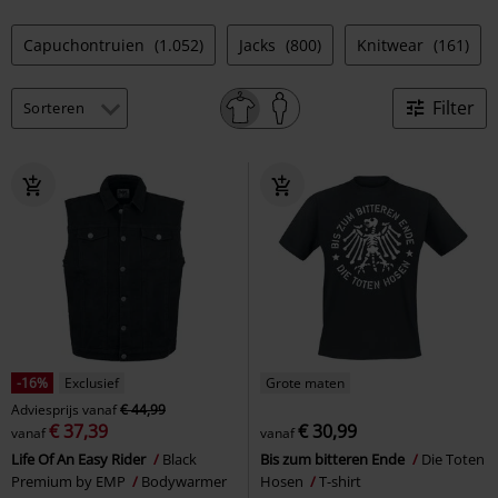
Capuchontruien
(1.052)
Jacks
(800)
Knitwear
(161)
Filter
-16%
Exclusief
Grote maten
Adviesprijs
vanaf
€ 44,99
€ 37,39
€ 30,99
vanaf
vanaf
Life Of An Easy Rider
Black
Bis zum bitteren Ende
Die Toten
Premium by EMP
Bodywarmer
Hosen
T-shirt