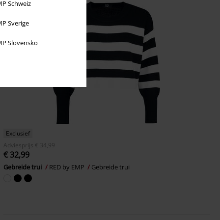
P Schweiz
P Sverige
P Slovensko
Exclusief
Adviesprijs
€ 34,99
€ 32,99
Gebreide trui
RED by EMP
Gebreide trui