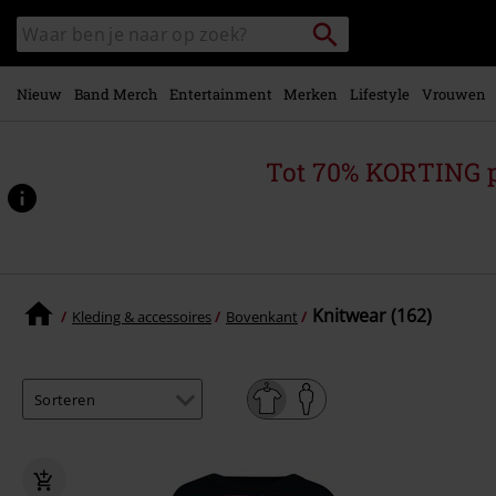
Overslaan
Packstation
Zoek
naar
zoeken
in
hoofdinhoud
catalogus
Nieuw
Band Merch
Entertainment
Merken
Lifestyle
Vrouwen
Tot 70% KORTING 
Knitwear (162)
Kleding & accessoires
Bovenkant