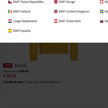
EMP Česká Republika
EMP Norge
EM
EMP Ireland
EMP United Kingdom
EM
Large Nederland
EMP Österreich
EM
EMP España
-56%
Exclusief
Adviesprijs
€ 69,90
€ 30,39
Charlie Brown
Peanuts
Gebreide trui