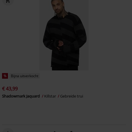
%
Bijna uitverkocht
€ 43,99
Shadowmark Jaquard
Killstar
Gebreide trui