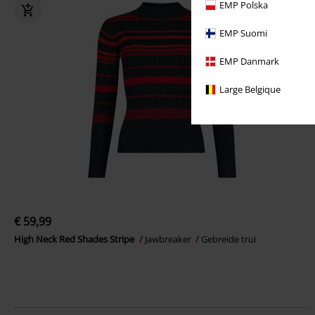
EMP Polska
EMP Suomi
EMP Danmark
Large Belgique
€ 59,99
High Neck Red Shades Stripe
Jawbreaker
Gebreide trui