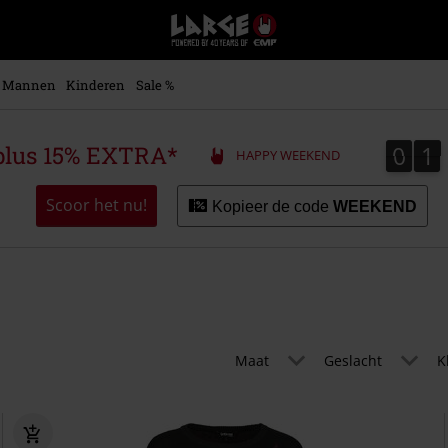
Large
–
Muziek-,
entertainment-,
Mannen
Kinderen
Sale %
en
gaming-
merch
0
1
0
1
plus 15% EXTRA*
HAPPY WEEKEND
+
alternatieve
kleding
Scoor het nu!
Kopieer de code
WEEKEND
Maat
Geslacht
K