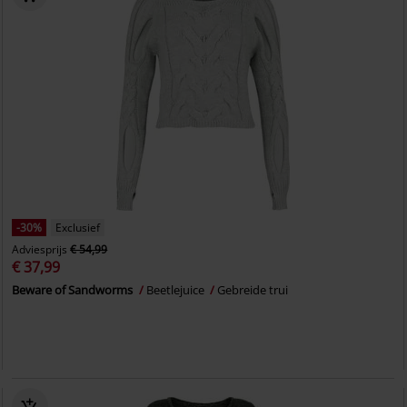
-30%
Exclusief
Adviesprijs
€ 54,99
€ 37,99
Beware of Sandworms
Beetlejuice
Gebreide trui