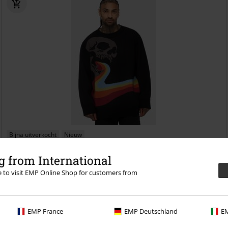
Bijna uitverkocht
Nieuw
€ 75,99
 from International
VNTGOTH Jaquard
Killstar
Gebreide trui
re to visit EMP Online Shop for customers from
EMP France
EMP Deutschland
EM