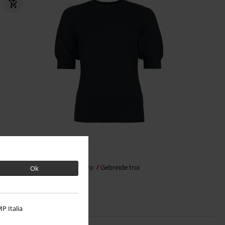
€ 36,99
Banned Retro
Banned Retro
Gebreide trui
Ok
P Italia