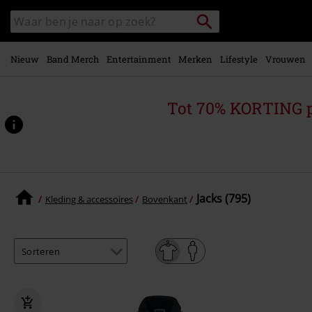
Overslaan
Packstation
Zoek
naar
zoeken
in
hoofdinhoud
catalogus
Nieuw
Band Merch
Entertainment
Merken
Lifestyle
Vrouwen
Tot 70% KORTING 
Jacks (795)
Kleding & accessoires
Bovenkant