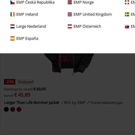
EMP Česká Republika
EMP Norge
EM
EMP Ireland
EMP United Kingdom
EM
Large Nederland
EMP Österreich
EM
EMP España
-23%
Exclusief
Adviesprijs
vanaf
€ 59,99
€ 45,89
vanaf
Larger Than Life Bomber Jacket
RED by EMP
Tussenseizoensjas