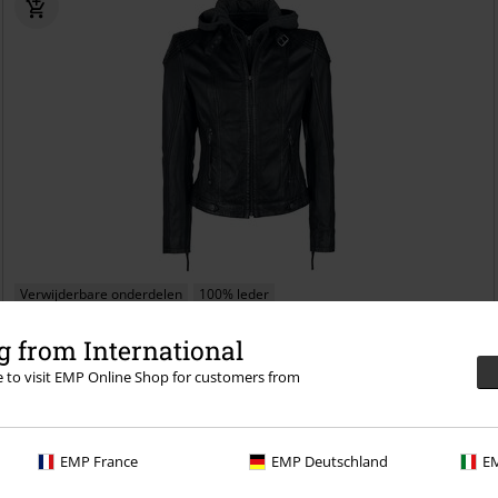
Verwijderbare onderdelen
100% leder
€ 172,99
 from International
vanaf
Cacey LEGV
Mauritius
Lederen jas
re to visit EMP Online Shop for customers from
EMP France
EMP Deutschland
EM