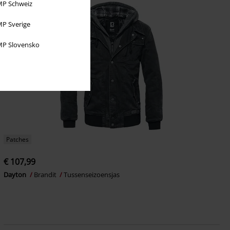
P Schweiz
P Sverige
P Slovensko
Patches
€ 107,99
Dayton
Brandit
Tussenseizoensjas