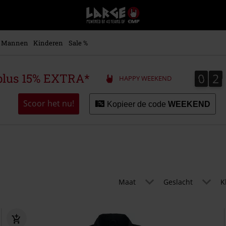
Large
–
Muziek-,
entertainment-,
Mannen
Kinderen
Sale %
en
gaming-
merch
0
2
0
2
plus 15% EXTRA*
HAPPY WEEKEND
+
alternatieve
kleding
Scoor het nu!
Kopieer de code
WEEKEND
Maat
Geslacht
K