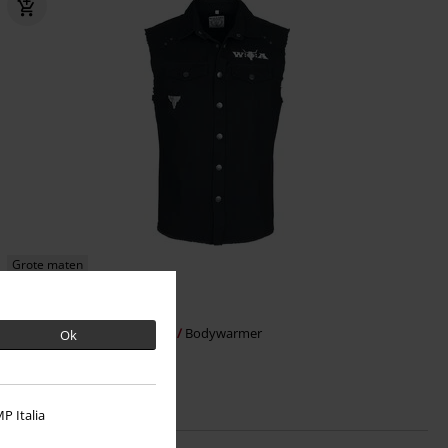
Grote maten
€ 53,99
Wacken
Wacken Open Air
Bodywarmer
Ok
P Italia