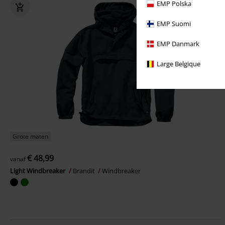
EMP Polska
EMP Suomi
EMP Danmark
Large Belgique
Grote maten
€ 48,99
vanaf
Light Windbreaker
Brandit
Windbreaker