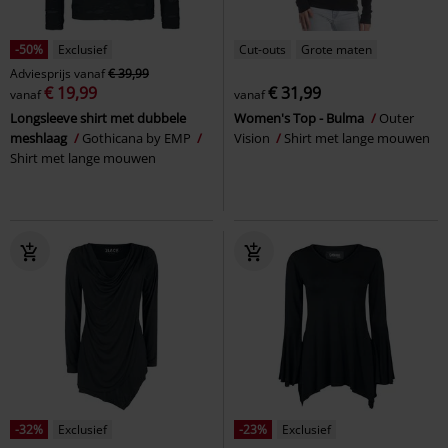
-50%
Exclusief
Cut-outs
Grote maten
Adviesprijs
vanaf
€ 39,99
€ 19,99
€ 31,99
vanaf
vanaf
Longsleeve shirt met dubbele
Women's Top - Bulma
Outer
meshlaag
Gothicana by EMP
Vision
Shirt met lange mouwen
Shirt met lange mouwen
-32%
Exclusief
-23%
Exclusief