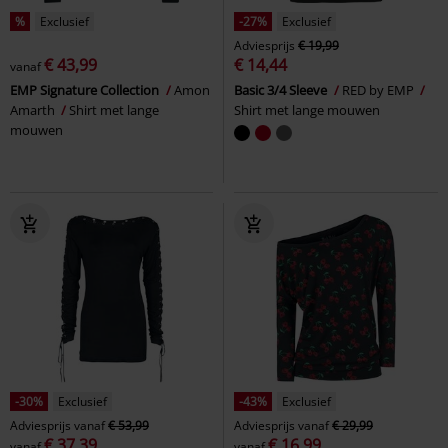
%
Exclusief
-27%
Exclusief
Adviesprijs
€ 19,99
€ 43,99
€ 14,44
vanaf
EMP Signature Collection
Amon
Basic 3/4 Sleeve
RED by EMP
Amarth
Shirt met lange
Shirt met lange mouwen
mouwen
-30%
Exclusief
-43%
Exclusief
Adviesprijs
vanaf
€ 53,99
Adviesprijs
vanaf
€ 29,99
€ 37,39
€ 16,99
vanaf
vanaf