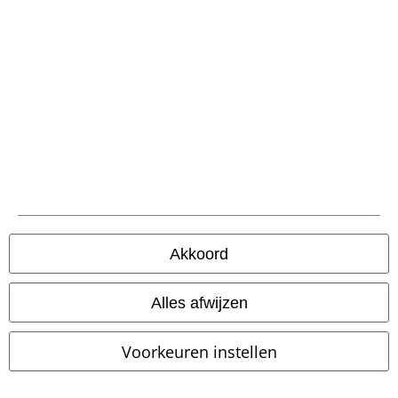
Verzending
PostNL Pickup
large app
Download gratis de nieuwe large app en profiteer van alle nieuwe
functies en voordelen!
Akkoord
Alles afwijzen
A Warner Music Group Company
Voorkeuren instellen