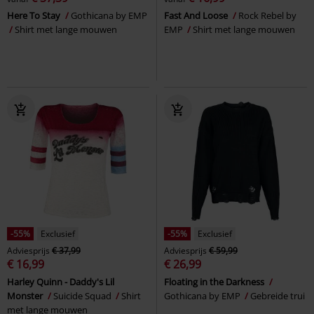
Here To Stay
Gothicana by EMP
Fast And Loose
Rock Rebel by
Shirt met lange mouwen
EMP
Shirt met lange mouwen
-55%
Exclusief
-55%
Exclusief
Adviesprijs
€ 37,99
Adviesprijs
€ 59,99
€ 16,99
€ 26,99
Harley Quinn - Daddy's Lil
Floating in the Darkness
Monster
Suicide Squad
Shirt
Gothicana by EMP
Gebreide trui
met lange mouwen