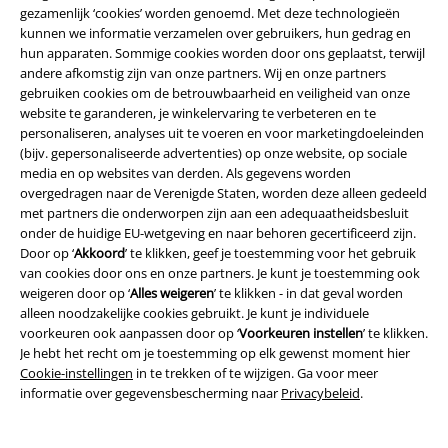
gezamenlijk ‘cookies’ worden genoemd. Met deze technologieën
kunnen we informatie verzamelen over gebruikers, hun gedrag en
hun apparaten. Sommige cookies worden door ons geplaatst, terwijl
andere afkomstig zijn van onze partners. Wij en onze partners
gebruiken cookies om de betrouwbaarheid en veiligheid van onze
website te garanderen, je winkelervaring te verbeteren en te
personaliseren, analyses uit te voeren en voor marketingdoeleinden
Word lid van onze online community!
(bijv. gepersonaliseerde advertenties) op onze website, op sociale
media en op websites van derden. Als gegevens worden
overgedragen naar de Verenigde Staten, worden deze alleen gedeeld
met partners die onderworpen zijn aan een adequaatheidsbesluit
onder de huidige EU-wetgeving en naar behoren gecertificeerd zijn.
Door op ‘
Akkoord
’ te klikken, geef je toestemming voor het gebruik
van cookies door ons en onze partners. Je kunt je toestemming ook
weigeren door op ‘
Alles weigeren
’ te klikken - in dat geval worden
alleen noodzakelijke cookies gebruikt. Je kunt je individuele
voorkeuren ook aanpassen door op ‘
Voorkeuren instellen
’ te klikken.
Je hebt het recht om je toestemming op elk gewenst moment hier
Betaalmethodes
Cookie-instellingen
in te trekken of te wijzigen. Ga voor meer
informatie over gegevensbescherming naar
Privacybeleid
.