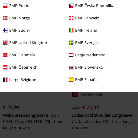
Shirt met lange mouwen
EMP
Shirt met lange mouwen
EMP Polska
EMP Česká Republika
EMP Norge
EMP Schweiz
EMP Suomi
EMP Ireland
EMP United Kingdom
EMP Sverige
EMP Danmark
Large Nederland
EMP Österreich
EMP Slovensko
Large Belgique
EMP España
%
Grote maten
€ 24,99
€ 22,94
vanaf
Webs Grasp Long Sleeve Top
Ladies Cold Shoulder Longsleeve
KIHILIST by KILLSTAR
Shirt met
Urban Classics
Shirt met lange
lange mouwen
mouwen