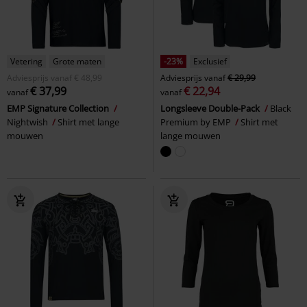
Vetering
Grote maten
-23%
Exclusief
Adviesprijs
vanaf
€ 48,99
Adviesprijs
vanaf
€ 29,99
€ 37,99
€ 22,94
vanaf
vanaf
EMP Signature Collection
Longsleeve Double-Pack
Black
Nightwish
Shirt met lange
Premium by EMP
Shirt met
mouwen
lange mouwen