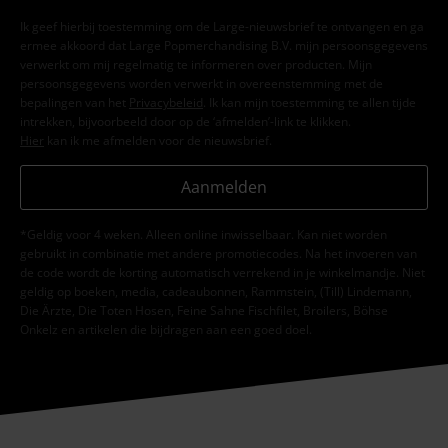
Ik geef hierbij toestemming om de Large-nieuwsbrief te ontvangen en ga
ermee akkoord dat Large Popmerchandising B.V. mijn persoonsgegevens
verwerkt om mij regelmatig te informeren over producten. Mijn
persoonsgegevens worden verwerkt in overeenstemming met de
bepalingen van het
Privacybeleid
. Ik kan mijn toestemming te allen tijde
intrekken, bijvoorbeeld door op de ‘afmelden’-link te klikken.
Hier
kan ik me afmelden voor de nieuwsbrief.
Aanmelden
*Geldig voor 4 weken. Alleen online inwisselbaar. Kan niet worden
gebruikt in combinatie met andere promotiecodes. Na het invoeren van
de code wordt de korting automatisch verrekend in je winkelmandje. Niet
geldig op boeken, media, cadeaubonnen, Rammstein, (Till) Lindemann,
Die Ärzte, Die Toten Hosen, Feine Sahne Fischfilet, Broilers, Böhse
Onkelz en artikelen die bijdragen aan een goed doel.