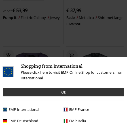
€ 53,99
€ 37,99
vanaf
Pump It
Electric Callboy
Jersey
Fade
Metallica
Shirt met lange
mouwen
Shopping from International
Please click here to visit EMP Online Shop for customers from
International
Ok
Exclusief
Nieuw
-19%
Exclusief
EMP International
EMP France
Adviesprijs
€ 39,99
Adviesprijs
vanaf
€ 34,99
€ 37,99
€ 28,04
vanaf
EMP Deutschland
EMP Italia
Free Spirit
Rock Rebel by EMP
Mystical Woods
Gothicana by