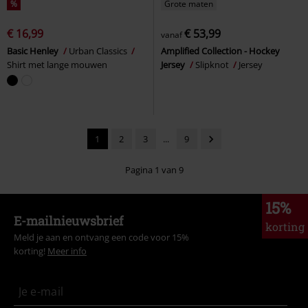
%
Grote maten
€ 16,99
€ 53,99
vanaf
Basic Henley
Urban Classics
Amplified Collection - Hockey
Shirt met lange mouwen
Jersey
Slipknot
Jersey
1
2
3
...
9
Pagina 1 van 9
15%
E-mailnieuwsbrief
korting
Meld je aan en ontvang een code voor 15%
korting!
Meer info