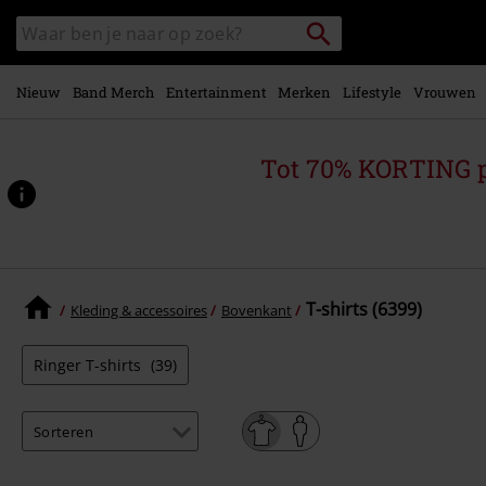
Overslaan
Packstation
Zoek
naar
zoeken
in
hoofdinhoud
catalogus
Nieuw
Band Merch
Entertainment
Merken
Lifestyle
Vrouwen
Tot 70% KORTING 
T-shirts (6399)
Kleding & accessoires
Bovenkant
Ringer T-shirts
(39)