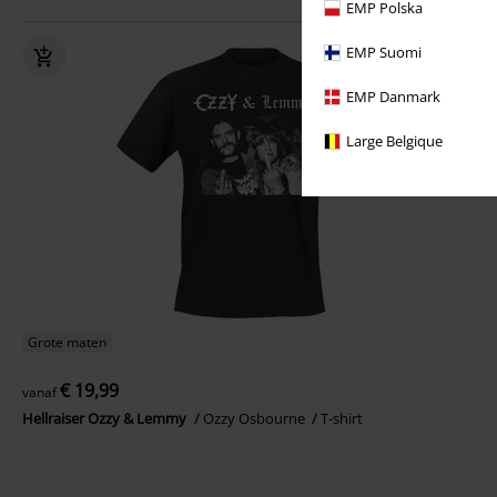
EMP Polska
EMP Suomi
EMP Danmark
Large Belgique
Grote maten
€ 19,99
vanaf
Hellraiser Ozzy & Lemmy
Ozzy Osbourne
T-shirt