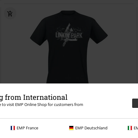
Grote maten
 from International
Adviesprijs
vanaf
€ 24,99
re to visit EMP Online Shop for customers from
€ 19,99
vanaf
Prism Smoke
Linkin Park
T-shirt
EMP France
EMP Deutschland
EM