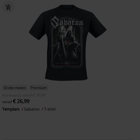
Grote maten
Premium
Adviesprijs
vanaf
€ 30,99
€ 26,99
vanaf
Templars
Sabaton
T-shirt