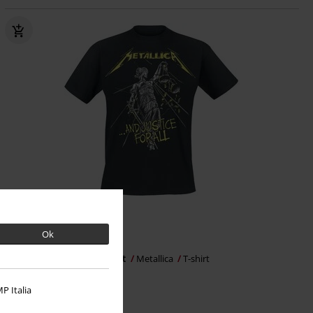
Grote maten
Adviesprijs
vanaf
€ 24,99
Ok
€ 23,99
vanaf
...And Justice For All - Tracklist
Metallica
T-shirt
P Italia