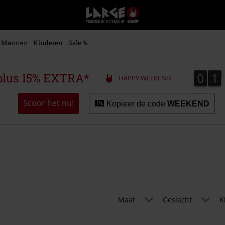
Large
–
Muziek-,
entertainment-,
Mannen
Kinderen
Sale %
en
gaming-
merch
0
1
0
1
plus 15% EXTRA*
HAPPY WEEKEND
+
alternatieve
kleding
Scoor het nu!
Kopieer de code
WEEKEND
Maat
Geslacht
K