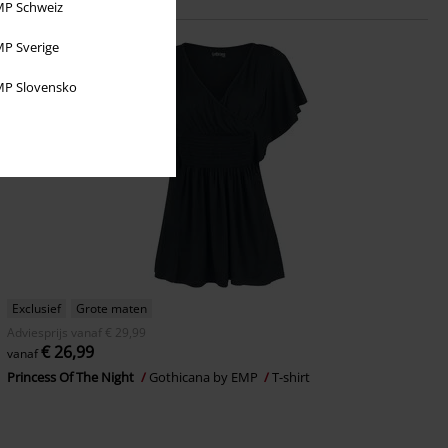
P Schweiz
P Sverige
P Slovensko
Exclusief
Grote maten
Adviesprijs
vanaf
€ 29,99
€ 26,99
vanaf
Princess Of The Night
Gothicana by EMP
T-shirt