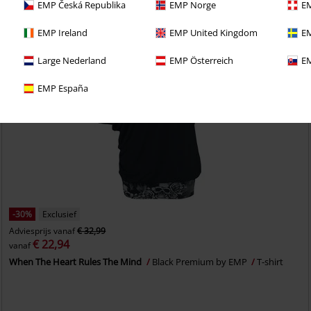
EMP Česká Republika
EMP Norge
EM
EMP Ireland
EMP United Kingdom
EM
Large Nederland
EMP Österreich
EM
EMP España
-30%
Exclusief
Adviesprijs
vanaf
€ 32,99
€ 22,94
vanaf
When The Heart Rules The Mind
Black Premium by EMP
T-shirt