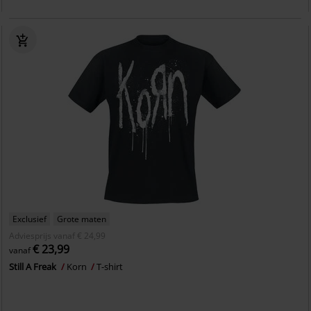
Exclusief
Grote maten
Adviesprijs
vanaf
€ 24,99
€ 23,99
vanaf
Still A Freak
Korn
T-shirt