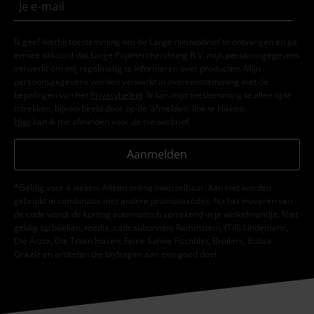
Ik geef hierbij toestemming om de Large-nieuwsbrief te ontvangen en ga
ermee akkoord dat Large Popmerchandising B.V. mijn persoonsgegevens
verwerkt om mij regelmatig te informeren over producten. Mijn
persoonsgegevens worden verwerkt in overeenstemming met de
bepalingen van het
Privacybeleid
. Ik kan mijn toestemming te allen tijde
intrekken, bijvoorbeeld door op de ‘afmelden’-link te klikken.
Hier
kan ik me afmelden voor de nieuwsbrief.
Aanmelden
*Geldig voor 4 weken. Alleen online inwisselbaar. Kan niet worden
gebruikt in combinatie met andere promotiecodes. Na het invoeren van
de code wordt de korting automatisch verrekend in je winkelmandje. Niet
geldig op boeken, media, cadeaubonnen, Rammstein, (Till) Lindemann,
Die Ärzte, Die Toten Hosen, Feine Sahne Fischfilet, Broilers, Böhse
Onkelz en artikelen die bijdragen aan een goed doel.