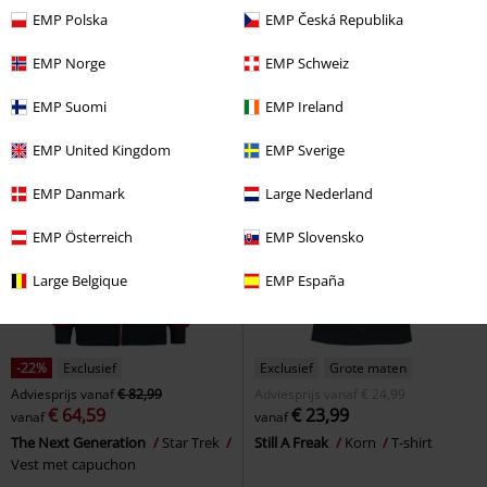
€ 7,99
€ 32,99
vanaf
vanaf
EMP Polska
EMP Česká Republika
Ladies Cropped Rib Top
Urban
Vintage Short Sleeve
Brandit
Classics
Top
Shirt met korte mouwen
EMP Norge
EMP Schweiz
EMP Suomi
EMP Ireland
EMP United Kingdom
EMP Sverige
EMP Danmark
Large Nederland
EMP Österreich
EMP Slovensko
Large Belgique
EMP España
-22%
Exclusief
Exclusief
Grote maten
Adviesprijs
vanaf
€ 82,99
Adviesprijs
vanaf
€ 24,99
€ 64,59
€ 23,99
vanaf
vanaf
The Next Generation
Star Trek
Still A Freak
Korn
T-shirt
Vest met capuchon