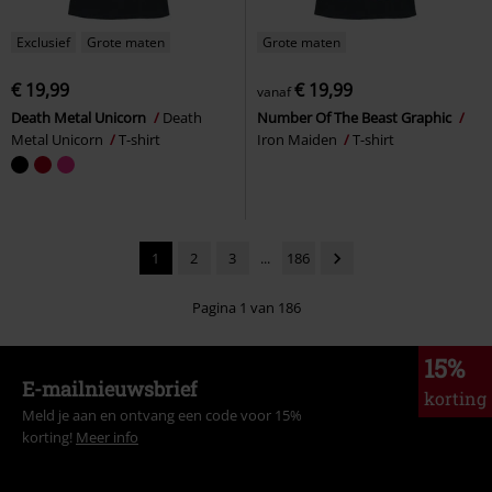
Exclusief
Grote maten
Grote maten
€ 19,99
€ 19,99
vanaf
Death Metal Unicorn
Death
Number Of The Beast Graphic
Metal Unicorn
T-shirt
Iron Maiden
T-shirt
1
2
3
...
186
Pagina 1 van 186
15%
E-mailnieuwsbrief
korting
Meld je aan en ontvang een code voor 15%
korting!
Meer info