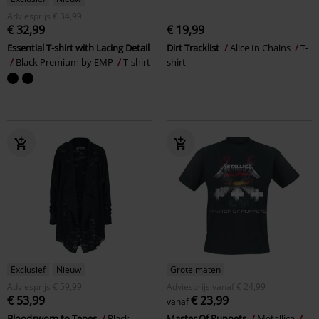
Adviesprijs
€ 34,99
€ 32,99
€ 19,99
Essential T-shirt with Lacing Detail
Dirt Tracklist
Alice In Chains
T-
Black Premium by EMP
T-shirt
shirt
Exclusief
Nieuw
Grote maten
Adviesprijs
€ 59,99
Adviesprijs
vanaf
€ 24,99
€ 53,99
€ 23,99
vanaf
Bloodsworn to Tepes
Black
Master Of Puppets
Metallica