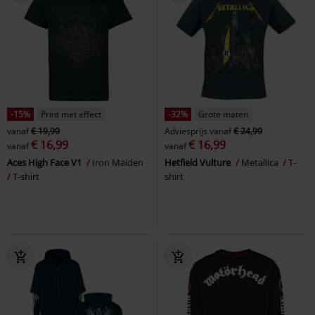
-15%
Print met effect
-32%
Grote maten
vanaf
€ 19,99
Adviesprijs
vanaf
€ 24,99
€ 16,99
€ 16,99
vanaf
vanaf
Aces High Face V1
Iron Maiden
Hetfield Vulture
Metallica
T-
T-shirt
shirt