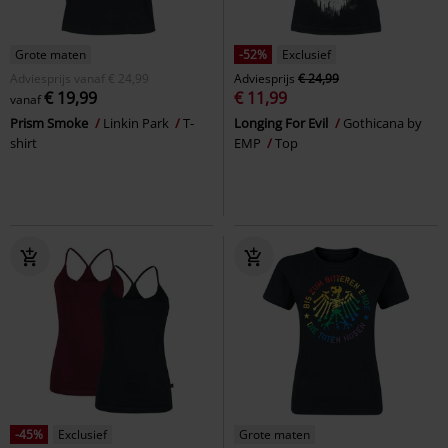
Grote maten
-52%
Exclusief
Adviesprijs
vanaf
€ 24,99
Adviesprijs
€ 24,99
€ 19,99
€ 11,99
vanaf
Prism Smoke
Linkin Park
T-
Longing For Evil
Gothicana by
shirt
EMP
Top
-45%
Exclusief
Grote maten