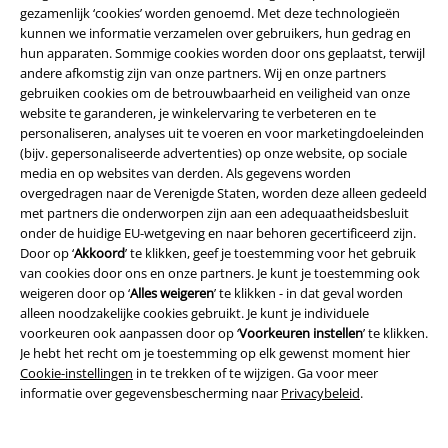
Duurzaamheid
gezamenlijk ‘cookies’ worden genoemd. Met deze technologieën
kunnen we informatie verzamelen over gebruikers, hun gedrag en
hun apparaten. Sommige cookies worden door ons geplaatst, terwijl
andere afkomstig zijn van onze partners. Wij en onze partners
gebruiken cookies om de betrouwbaarheid en veiligheid van onze
website te garanderen, je winkelervaring te verbeteren en te
personaliseren, analyses uit te voeren en voor marketingdoeleinden
(bijv. gepersonaliseerde advertenties) op onze website, op sociale
media en op websites van derden. Als gegevens worden
overgedragen naar de Verenigde Staten, worden deze alleen gedeeld
Word lid van onze online community!
met partners die onderworpen zijn aan een adequaatheidsbesluit
onder de huidige EU-wetgeving en naar behoren gecertificeerd zijn.
Door op ‘
Akkoord
’ te klikken, geef je toestemming voor het gebruik
van cookies door ons en onze partners. Je kunt je toestemming ook
weigeren door op ‘
Alles weigeren
’ te klikken - in dat geval worden
alleen noodzakelijke cookies gebruikt. Je kunt je individuele
voorkeuren ook aanpassen door op ‘
Voorkeuren instellen
’ te klikken.
Je hebt het recht om je toestemming op elk gewenst moment hier
Cookie-instellingen
in te trekken of te wijzigen. Ga voor meer
informatie over gegevensbescherming naar
Privacybeleid
.
Betaalmethodes