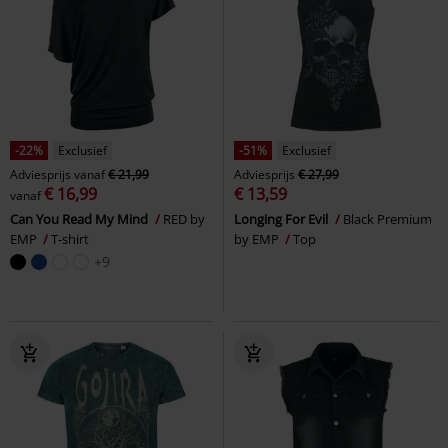
-22%
Exclusief
-51%
Exclusief
Adviesprijs
vanaf
€ 21,99
Adviesprijs
€ 27,99
€ 16,99
€ 13,59
vanaf
Can You Read My Mind
RED by
Longing For Evil
Black Premium
EMP
T-shirt
by EMP
Top
+9