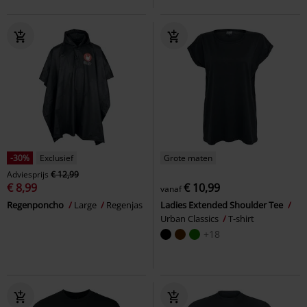
-30%
Exclusief
Grote maten
Adviesprijs
€ 12,99
€ 8,99
€ 10,99
vanaf
Regenponcho
Large
Regenjas
Ladies Extended Shoulder Tee
Urban Classics
T-shirt
+18