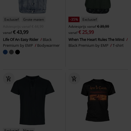
Exclusief
Grote maten
-35%
Exclusief
Adviesprijs
vanaf
€ 44,99
Adviesprijs
vanaf
€ 39,99
€ 43,99
€ 25,99
vanaf
vanaf
Life Of An Easy Rider
Black
When The Heart Rules The Mind
Premium by EMP
Bodywarmer
Black Premium by EMP
T-shirt
Exclusief
Nieuw