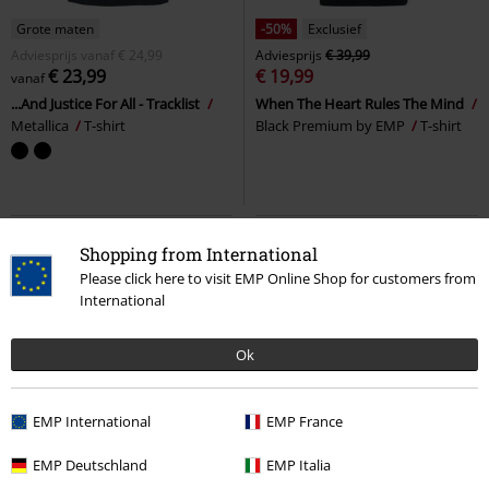
Grote maten
-50%
Exclusief
Adviesprijs
vanaf
€ 24,99
Adviesprijs
€ 39,99
€ 23,99
€ 19,99
vanaf
...And Justice For All - Tracklist
When The Heart Rules The Mind
Metallica
T-shirt
Black Premium by EMP
T-shirt
Shopping from International
Please click here to visit EMP Online Shop for customers from
International
Ok
EMP International
EMP France
%
%
Bijna uitverkocht
EMP Deutschland
EMP Italia