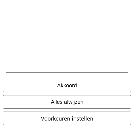
Verzending
PostNL Pickup
large app
Download gratis de nieuwe large app en profiteer van alle nieuwe
Akkoord
functies en voordelen!
Alles afwijzen
Voorkeuren instellen
A Warner Music Group Company