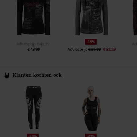
Mouwvorm
Normale Mouwen
Mouwlengte
Longsleeve
Sluiting
geen ritssluiting
Kleur
bruin-zwart
-19%
Adviesprijs
€ 49,99
Ad
€ 43,99
Adviesprijs
€ 39,99
€ 32,29
Klanten kochten ook
-40%
-33%