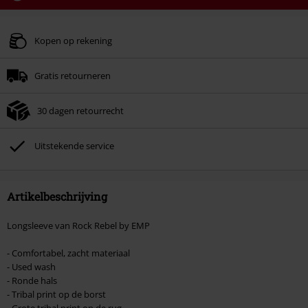
Code
WEEKEND
Kopieer de code
Geldig t/m 09-08-2026
Kopen op rekening
Minimale bestelwaarde € 49.99.
Gratis retourneren
Zodra je de code hebt ingevoerd, wordt de korting automatisch verrekend in
je winkelmandje.
30 dagen retourrecht
Kan niet gecombineerd worden met andere kortingscodes. Boeken, media,
tickets, Rammstein, (Till) Lindemann, Böhse Onkelz, Broilers, Die Ärzte, Die
Toten Hosen, Metality, cadeaubonnen en artikelen met een inbegrepen
Uitstekende service
donatie zijn uitgesloten van de korting.
Artikelbeschrijving
Longsleeve van Rock Rebel by EMP
- Comfortabel, zacht materiaal
- Used wash
- Ronde hals
- Tribal print op de borst