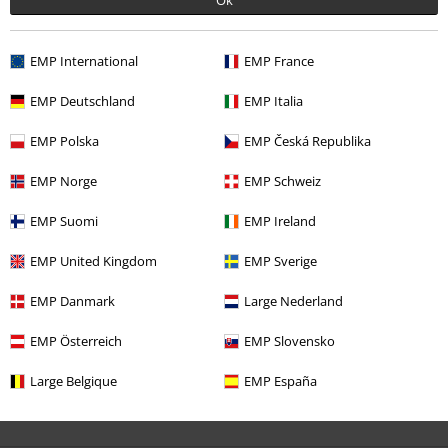
Ok
EMP International
EMP France
EMP Deutschland
EMP Italia
EMP Polska
EMP Česká Republika
-82%
EMP Norge
EMP Schweiz
Adviesprijs
€ 49,99
€ 8,79
EMP Suomi
EMP Ireland
EMP United Kingdom
EMP Sverige
Meer categorieën. Meer opties.
EMP Danmark
Large Nederland
Kledingmerken
Brands by EMP
Vrouwen
Rock Rebel by EMP
Kleding
T-shirts en tops
EMP Österreich
EMP Slovensko
Kledingmerken
Brands by EMP
Vrouwen
Rock Rebel by EMP
Large Belgique
EMP España
Kleding
Longsleeves
Kledingmerken
Brands by EMP
T-shirts en tops