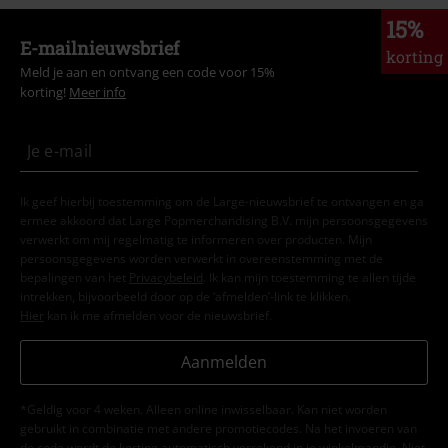
Kledingmerken
Brands by EMP
Rock Rebel by EMP
Longsleeves
Kleding
Longsleeves
15%
E-mailnieuwsbrief
korting
Meld je aan en ontvang een code voor 15%
korting!
Meer info
Ik geef hierbij toestemming om de Large-nieuwsbrief te ontvangen en ga
ermee akkoord dat Large Popmerchandising B.V. mijn persoonsgegevens
verwerkt om mij regelmatig te informeren over producten. Mijn
persoonsgegevens worden verwerkt in overeenstemming met de
bepalingen van het
Privacybeleid
. Ik kan mijn toestemming te allen tijde
intrekken, bijvoorbeeld door op de ‘afmelden’-link te klikken.
Hier
kan ik me afmelden voor de nieuwsbrief.