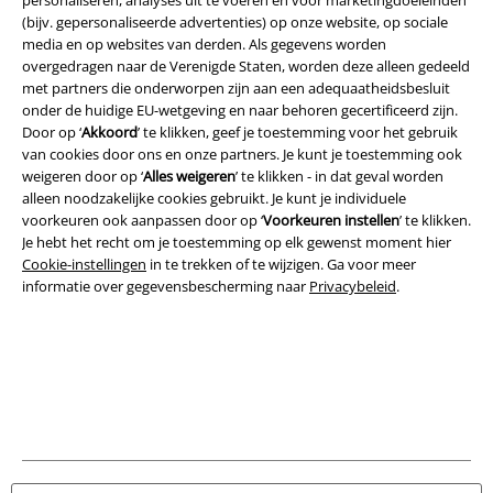
(bijv. gepersonaliseerde advertenties) op onze website, op sociale
media en op websites van derden. Als gegevens worden
overgedragen naar de Verenigde Staten, worden deze alleen gedeeld
met partners die onderworpen zijn aan een adequaatheidsbesluit
onder de huidige EU-wetgeving en naar behoren gecertificeerd zijn.
Door op ‘
Akkoord
’ te klikken, geef je toestemming voor het gebruik
van cookies door ons en onze partners. Je kunt je toestemming ook
weigeren door op ‘
Alles weigeren
’ te klikken - in dat geval worden
alleen noodzakelijke cookies gebruikt. Je kunt je individuele
voorkeuren ook aanpassen door op ‘
Voorkeuren instellen
’ te klikken.
Legal
Je hebt het recht om je toestemming op elk gewenst moment hier
Cookie-instellingen
in te trekken of te wijzigen. Ga voor meer
Algemene Voorwaarden
informatie over gegevensbescherming naar
Privacybeleid
.
Bedrijfsgegevens
Privacyverklaring
Verklaring van conformiteit
Informatie over toegankelijkheid