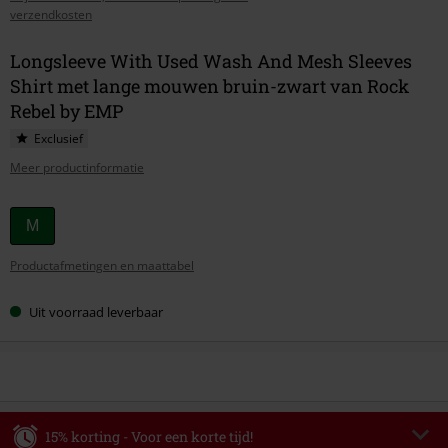
verzendkosten
Longsleeve With Used Wash And Mesh Sleeves
Shirt met lange mouwen bruin-zwart van Rock
Rebel by EMP
Exclusief
Meer productinformatie
Kies
M
je
Productafmetingen en maattabel
maat
Uit voorraad leverbaar
15% korting - Voor een korte tijd!