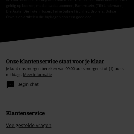
Aanmelden
*Geldig voor 4 weken. Alleen online inwisselbaar. Kan niet worden
gebruikt in combinatie met andere promotiecodes. Na het invoeren van
de code wordt de korting automatisch verrekend in je winkelmandje. Niet
geldig op boeken, media, cadeaubonnen, Rammstein, (Till) Lindemann,
Die Ärzte, Die Toten Hosen, Feine Sahne Fischfilet, Broilers, Böhse
Onkelz en artikelen die bijdragen aan een goed doel.
Onze klantenservice staat voor je klaar
Je kunt ons morgen bereiken van 09:00 uur s morgens tot {1} uur s
middags.
Meer informatie
Begin chat