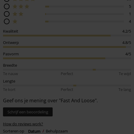
5
1
4
Kwaliteit
4.2/5
Ontwerp
4.8/5
Pasvorm
4/5
Breedte
Te nauw
Perfect
Te wijd
Lengte
Te kort
Perfect
Te lang
Geef ons je mening over "Fast And Loose".
Schrijf een beoordeling
How do reviews work?
Sorteren op
Datum
Behulpzaam