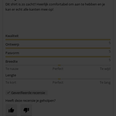
Dit shirt is zo zacht!! Heerlijk comfortabel om aan te hebben en je
Commentaar versturen
kan er echt alle kanten mee op!
Kwaliteit
5
Ontwerp
5
Pasvorm
5
Breedte
Te nauw
Perfect
Te wijd
Lengte
Te kort
Perfect
Te lang
Geverifieerde recensie
Heeft deze recensie je geholpen?