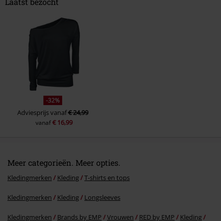
Laatst bezocht
Commentaar versturen
-32%
Adviesprijs
vanaf
€ 24,99
€ 16,99
vanaf
Meer categorieën. Meer opties.
Kledingmerken
Kleding
T-shirts en tops
Kledingmerken
Kleding
Longsleeves
Kledingmerken
Brands by EMP
Vrouwen
RED by EMP
Kleding