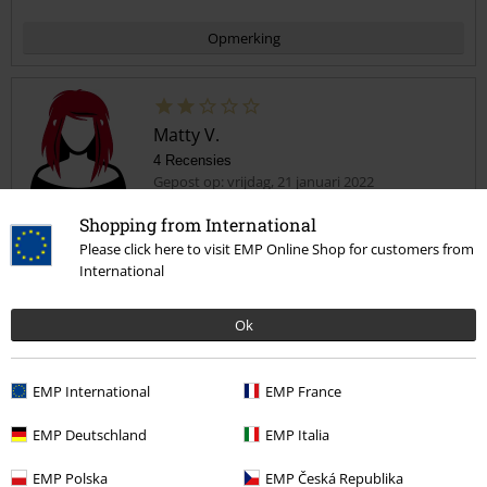
Opmerking
Matty V.
4 Recensies
Gepost op: vrijdag, 21 januari 2022
Shopping from International
Te wijd shirt
Please click here to visit EMP Online Shop for customers from
Gladde stof, te wijd voor mij..
Commentaar versturen
International
Te wijde mouwen, ik vind niet fijn dragen
Ok
EMP International
EMP France
Kwaliteit
3
Ontwerp
EMP Deutschland
EMP Italia
4
Pasvorm
EMP Polska
EMP Česká Republika