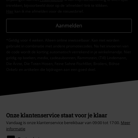
intrekken, bijvoorbeeld door op de ‘afmelden’-link te klikken.
Hier
kan ik me afmelden voor de nieuwsbrief.
Aanmelden
*Geldig voor 4 weken. Alleen online inwisselbaar. Kan niet worden
gebruikt in combinatie met andere promotiecodes. Na het invoeren van
de code wordt de korting automatisch verrekend in je winkelmandje. Niet
geldig op boeken, media, cadeaubonnen, Rammstein, (Till) Lindemann,
Die Ärzte, Die Toten Hosen, Feine Sahne Fischfilet, Broilers, Böhse
Onkelz en artikelen die bijdragen aan een goed doel.
Onze klantenservice staat voor je klaar
Vandaag is onze klantenservice bereikbaar van 09:00 tot 17:00.
Meer
informatie