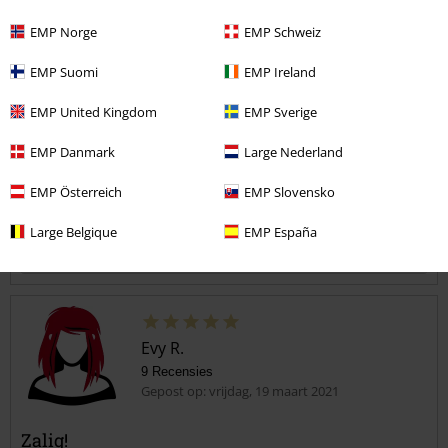
1
Breedte
EMP Norge
EMP Schweiz
Te nauw
Perfect
Te wijd
Lengte
EMP Suomi
EMP Ireland
Te kort
Perfect
Te lang
EMP United Kingdom
EMP Sverige
Geverifieerde recensie
EMP Danmark
Large Nederland
Heeft deze recensie je geholpen?
EMP Österreich
EMP Slovensko
Large Belgique
EMP España
Opmerking
Evy R.
9 Recensies
Gepost op: vrijdag, 19 maart 2021
Zalig!