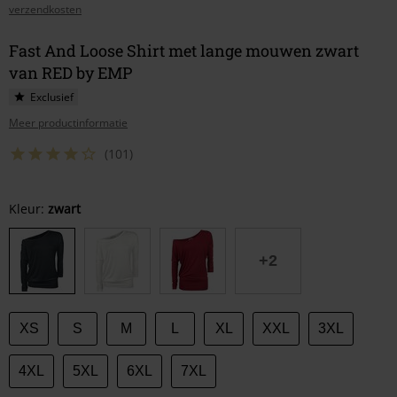
verzendkosten
Fast And Loose Shirt met lange mouwen zwart
van RED by EMP
Exclusief
Meer productinformatie
(101)
Kies
Kleur:
zwart
je
maat
+2
XS
S
M
L
XL
XXL
3XL
4XL
5XL
6XL
7XL