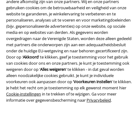
andere afkomstig zijn van onze partners. Wij en onze partners
gebruiken cookies om de betrouwbaarheid en veiligheid van onze
website te garanderen, je winkelervaring te verbeteren en te
personaliseren, analyses uit te voeren en voor marketingdoeleinden
(bijv. gepersonaliseerde advertenties) op onze website, op sociale
media en op websites van derden. Als gegevens worden
overgedragen naar de Verenigde Staten, worden deze alleen gedeeld
met partners die onderworpen zijn aan een adequaatheidsbesluit
onder de huidige EU-wetgeving en naar behoren gecertificeerd zijn.
Door op ‘
Akkoord
’ te klikken, geef je toestemming voor het gebruik
van cookies door ons en onze partners. Je kunt je toestemming ook
weigeren door op ‘
Alles weigeren
’ te klikken - in dat geval worden
alleen noodzakelijke cookies gebruikt. Je kunt je individuele
Legal
voorkeuren ook aanpassen door op ‘
Voorkeuren instellen
’ te klikken.
Je hebt het recht om je toestemming op elk gewenst moment hier
Algemene Voorwaarden
Cookie-instellingen
in te trekken of te wijzigen. Ga voor meer
informatie over gegevensbescherming naar
Privacybeleid
.
Bedrijfsgegevens
Privacyverklaring
Verklaring van conformiteit