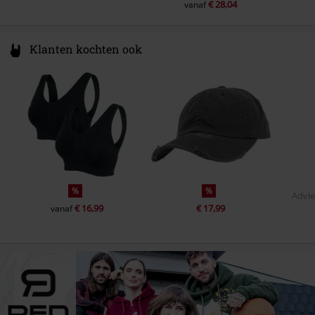
€ 28,04
vanaf
Klanten kochten ook
%
%
Advie
€ 16,99
€ 17,99
vanaf