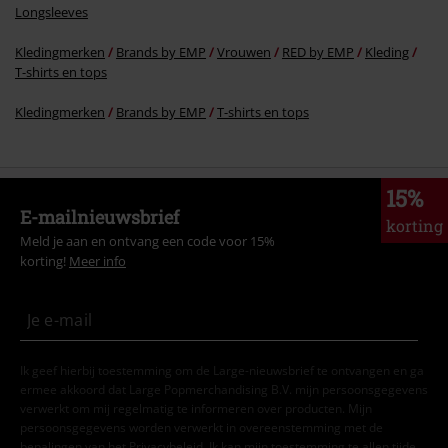
Longsleeves
Kledingmerken
Brands by EMP
Vrouwen
RED by EMP
Kleding
T-shirts en tops
Kledingmerken
Brands by EMP
T-shirts en tops
15%
E-mailnieuwsbrief
korting
Meld je aan en ontvang een code voor 15%
korting!
Meer info
Ik geef hierbij toestemming om de Large-nieuwsbrief te ontvangen en ga
ermee akkoord dat Large Popmerchandising B.V. mijn persoonsgegevens
verwerkt om mij regelmatig te informeren over producten. Mijn
persoonsgegevens worden verwerkt in overeenstemming met de
bepalingen van het
Privacybeleid
. Ik kan mijn toestemming te allen tijde