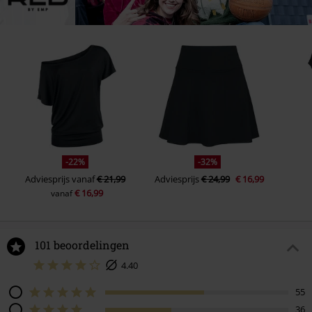
-22%
-32%
Adviesprijs
vanaf
€ 21,99
Adviesprijs
€ 24,99
€ 16,99
€ 16,99
vanaf
101 beoordelingen
4.40
55
36