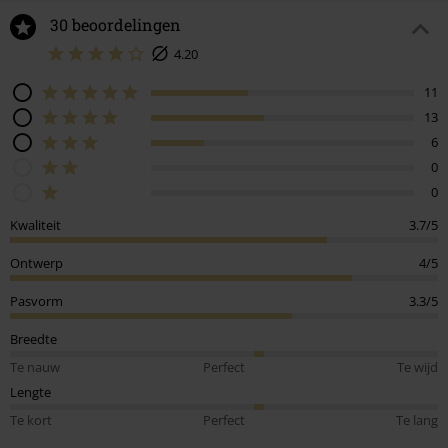
30 beoordelingen
4.20
11
13
6
0
0
Kwaliteit
3.7/5
Ontwerp
4/5
Pasvorm
3.3/5
Breedte
Te nauw
Perfect
Te wijd
Lengte
Te kort
Perfect
Te lang