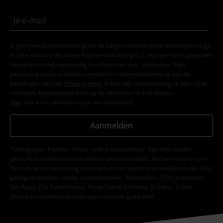
Ik geef hierbij toestemming om de Large-nieuwsbrief te ontvangen en ga
ermee akkoord dat Large Popmerchandising B.V. mijn persoonsgegevens
verwerkt om mij regelmatig te informeren over producten. Mijn
persoonsgegevens worden verwerkt in overeenstemming met de
bepalingen van het
Privacybeleid
. Ik kan mijn toestemming te allen tijde
intrekken, bijvoorbeeld door op de ‘afmelden’-link te klikken.
Hier
kan ik me afmelden voor de nieuwsbrief.
Aanmelden
*Geldig voor 4 weken. Alleen online inwisselbaar. Kan niet worden
gebruikt in combinatie met andere promotiecodes. Na het invoeren van
de code wordt de korting automatisch verrekend in je winkelmandje. Niet
geldig op boeken, media, cadeaubonnen, Rammstein, (Till) Lindemann,
Die Ärzte, Die Toten Hosen, Feine Sahne Fischfilet, Broilers, Böhse
Onkelz en artikelen die bijdragen aan een goed doel.