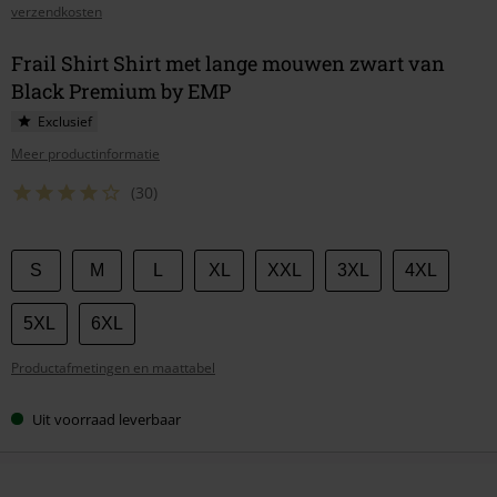
verzendkosten
Frail Shirt Shirt met lange mouwen zwart van
Black Premium by EMP
Exclusief
Meer productinformatie
(30)
Kies
S
M
L
XL
XXL
3XL
4XL
je
maat
5XL
6XL
Productafmetingen en maattabel
Uit voorraad leverbaar