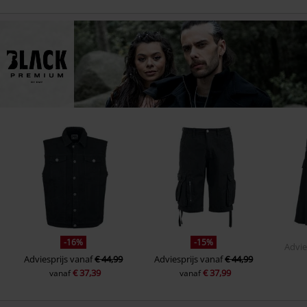
-16%
-15%
Advie
Adviesprijs
vanaf
€ 44,99
Adviesprijs
vanaf
€ 44,99
€ 37,39
€ 37,99
vanaf
vanaf