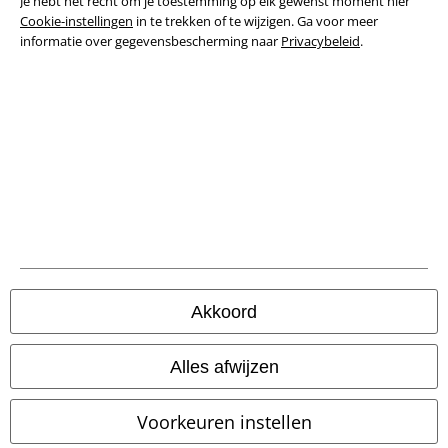
Je hebt het recht om je toestemming op elk gewenst moment hier
Cookie-instellingen
in te trekken of te wijzigen. Ga voor meer
Bedrijfsgegevens
informatie over gegevensbescherming naar
Privacybeleid
.
Privacyverklaring
Verklaring van conformiteit
Informatie over toegankelijkheid
Cookie-instellingen
Annuleer bestelling
Akkoord
Alle prijzen incl.
wettelijke BTW
© 1986-2026 Large Popmerchandising BV
Alles afwijzen
Voorkeuren instellen
Onze online shops