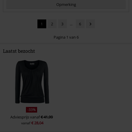
Opmerking
1
2
3
...
6
Pagina 1 van 6
Laatst bezocht
Commentaar versturen
-33%
Adviesprijs
vanaf
€ 41,99
€ 28,04
vanaf