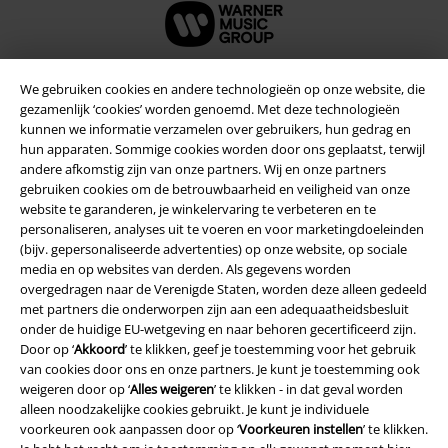
We gebruiken cookies en andere technologieën op onze website, die
gezamenlijk ‘cookies’ worden genoemd. Met deze technologieën
Beveiliging
kunnen we informatie verzamelen over gebruikers, hun gedrag en
hun apparaten. Sommige cookies worden door ons geplaatst, terwijl
andere afkomstig zijn van onze partners. Wij en onze partners
gebruiken cookies om de betrouwbaarheid en veiligheid van onze
website te garanderen, je winkelervaring te verbeteren en te
personaliseren, analyses uit te voeren en voor marketingdoeleinden
(bijv. gepersonaliseerde advertenties) op onze website, op sociale
media en op websites van derden. Als gegevens worden
overgedragen naar de Verenigde Staten, worden deze alleen gedeeld
met partners die onderworpen zijn aan een adequaatheidsbesluit
onder de huidige EU-wetgeving en naar behoren gecertificeerd zijn.
Door op ‘
Akkoord
’ te klikken, geef je toestemming voor het gebruik
van cookies door ons en onze partners. Je kunt je toestemming ook
weigeren door op ‘
Alles weigeren
’ te klikken - in dat geval worden
Legal
alleen noodzakelijke cookies gebruikt. Je kunt je individuele
voorkeuren ook aanpassen door op ‘
Voorkeuren instellen
’ te klikken.
Algemene Voorwaarden