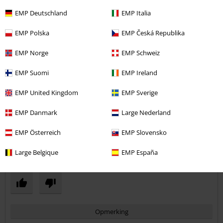
EMP Deutschland
EMP Italia
EMP Polska
EMP Česká Republika
Kwaliteit
EMP Norge
EMP Schweiz
4
Ontwerp
4
Pasvorm
EMP Suomi
EMP Ireland
4
Breedte
EMP United Kingdom
EMP Sverige
Te nauw
Perfect
Te wijd
EMP Danmark
Large Nederland
Lengte
Te kort
Perfect
Te lang
EMP Österreich
EMP Slovensko
Geverifieerde recensie
Large Belgique
EMP España
Heeft deze recensie je geholpen?
Opmerking