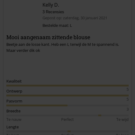
Kelly D.
3 Recensies
Gepost op: zaterdag, 30 januari 2021
Bestelde maat: L
Mooi aangenaam zittende blouse
Commentaar versturen
Beetje aan de losse kant. Heb een L terwijl de M te spannend is.
Maar verder dik ok
Kwaliteit
5
Ontwerp
5
Pasvorm
3
Breedte
Te nauw
Perfect
Te wijd
Lengte