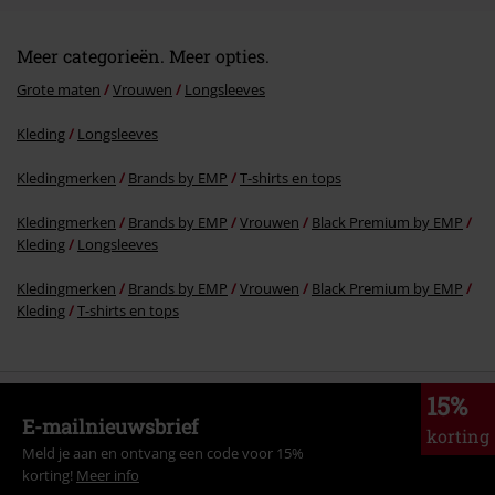
Meer categorieën. Meer opties.
Grote maten
Vrouwen
Longsleeves
Kleding
Longsleeves
Kledingmerken
Brands by EMP
T-shirts en tops
Kledingmerken
Brands by EMP
Vrouwen
Black Premium by EMP
Kleding
Longsleeves
Kledingmerken
Brands by EMP
Vrouwen
Black Premium by EMP
Kleding
T-shirts en tops
15%
E-mailnieuwsbrief
korting
Meld je aan en ontvang een code voor 15%
korting!
Meer info