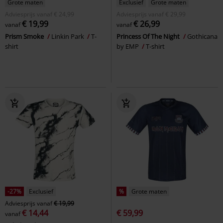
Grote maten
Exclusief
Grote maten
Adviesprijs
vanaf
€ 24,99
Adviesprijs
vanaf
€ 29,99
€ 19,99
€ 26,99
vanaf
vanaf
Prism Smoke
Linkin Park
T-
Princess Of The Night
Gothicana
shirt
by EMP
T-shirt
-27%
Exclusief
%
Grote maten
Adviesprijs
vanaf
€ 19,99
€ 14,44
€ 59,99
vanaf