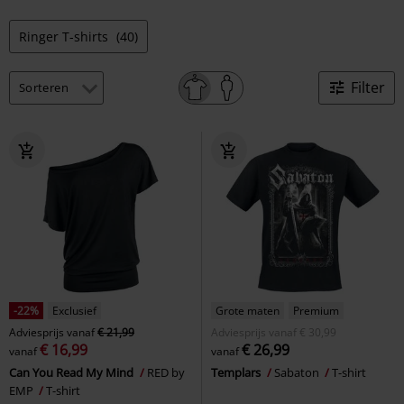
Ringer T-shirts
(40)
Filter
-22%
Exclusief
Grote maten
Premium
Adviesprijs
vanaf
€ 21,99
Adviesprijs
vanaf
€ 30,99
€ 16,99
€ 26,99
vanaf
vanaf
Can You Read My Mind
RED by
Templars
Sabaton
T-shirt
EMP
T-shirt