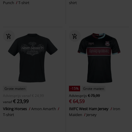
Punch
T-shirt
shirt
Grote maten
-15%
Grote maten
Adviesprijs
vanaf
€ 24,99
Adviesprijs
€ 75,99
€ 23,99
€ 64,59
vanaf
Viking Horses
Amon Amarth
IMFC West Ham Jersey
Iron
T-shirt
Maiden
Jersey