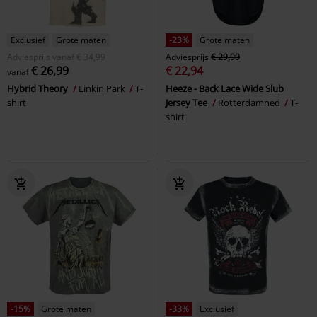
Exclusief
Grote maten
-23%
Grote maten
Adviesprijs
vanaf
€ 34,99
Adviesprijs
€ 29,99
€ 26,99
€ 22,94
vanaf
Hybrid Theory
Linkin Park
T-
Heeze - Back Lace Wide Slub
shirt
Jersey Tee
Rotterdamned
T-
shirt
-15%
Grote maten
-33%
Exclusief