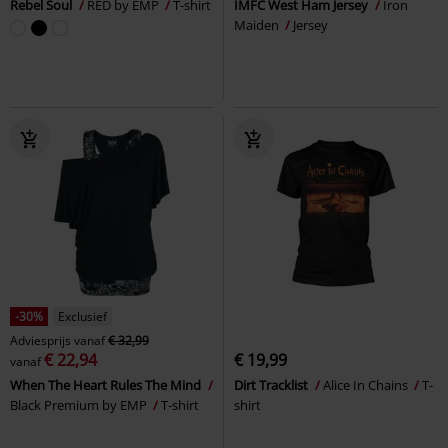
Rebel Soul
RED by EMP
T-shirt
IMFC West Ham Jersey
Iron
Maiden
Jersey
-30%
Exclusief
Adviesprijs
vanaf
€ 32,99
€ 22,94
€ 19,99
vanaf
When The Heart Rules The Mind
Dirt Tracklist
Alice In Chains
T-
Black Premium by EMP
T-shirt
shirt