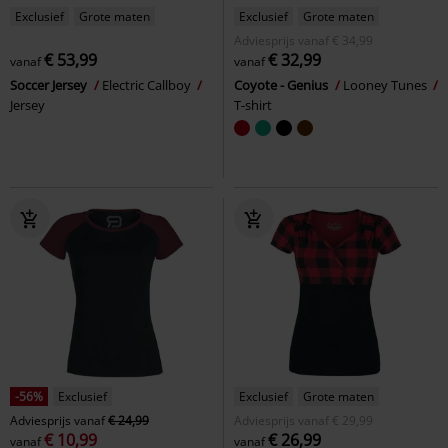
Exclusief
Grote maten
Exclusief
Grote maten
Adviesprijs
vanaf
€ 34,99
€ 53,99
€ 32,99
vanaf
vanaf
Soccer Jersey
Electric Callboy
Coyote - Genius
Looney Tunes
Jersey
T-shirt
-56%
Exclusief
Exclusief
Grote maten
Adviesprijs
vanaf
€ 24,99
Adviesprijs
vanaf
€ 29,99
€ 10,99
€ 26,99
vanaf
vanaf