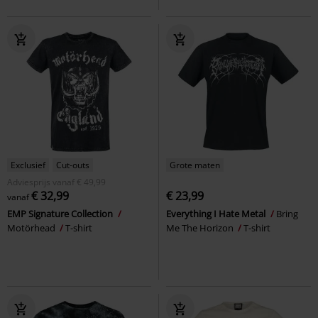
Exclusief
Cut-outs
Grote maten
Adviesprijs
vanaf
€ 49,99
€ 32,99
€ 23,99
vanaf
EMP Signature Collection
Everything I Hate Metal
Bring
Motörhead
T-shirt
Me The Horizon
T-shirt