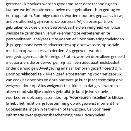
gezamenlijk ‘cookies’ worden genoemd. Met deze technologieën
kunnen we informatie verzamelen over gebruikers, hun gedrag en
Over Large
hun apparaten. Sommige cookies worden door ons geplaatst, terwijl
andere afkomstig zijn van onze partners. Wij en onze partners
Partnerprogramma's
gebruiken cookies om de betrouwbaarheid en veiligheid van onze
website te garanderen, je winkelervaring te verbeteren en te
Duurzaamheid
personaliseren, analyses uit te voeren en voor marketingdoeleinden
(bijv. gepersonaliseerde advertenties) op onze website, op sociale
media en op websites van derden. Als gegevens worden
overgedragen naar de Verenigde Staten, worden deze alleen gedeeld
met partners die onderworpen zijn aan een adequaatheidsbesluit
onder de huidige EU-wetgeving en naar behoren gecertificeerd zijn.
Door op ‘
Akkoord
’ te klikken, geef je toestemming voor het gebruik
van cookies door ons en onze partners. Je kunt je toestemming ook
weigeren door op ‘
Alles weigeren
’ te klikken - in dat geval worden
alleen noodzakelijke cookies gebruikt. Je kunt je individuele
Word lid van onze online community!
voorkeuren ook aanpassen door op ‘
Voorkeuren instellen
’ te klikken.
Je hebt het recht om je toestemming op elk gewenst moment hier
Cookie-instellingen
in te trekken of te wijzigen. Ga voor meer
informatie over gegevensbescherming naar
Privacybeleid
.