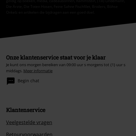
geldig op boeken, media, cadeaubonnen, Rammstein, (Till) Lindemann,
Die Ärzte, Die Toten Hosen, Feine Sahne Fischfilet, Broilers, Böhse
Onkelz en artikelen die bijdragen aan een goed doel.
Onze klantenservice staat voor je klaar
Je kunt ons morgen bereiken van 09:00 uur s morgens tot {1} uur s
middags.
Meer informatie
Begin chat
Klantenservice
Veelgestelde vragen
Retourvoorwaarden