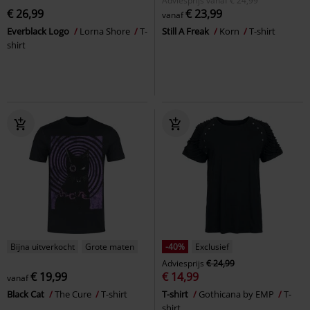
Adviesprijs
vanaf
€ 24,99
€ 26,99
€ 23,99
vanaf
Everblack Logo
Lorna Shore
T-
Still A Freak
Korn
T-shirt
shirt
Bijna uitverkocht
Grote maten
-40%
Exclusief
Adviesprijs
€ 24,99
€ 19,99
€ 14,99
vanaf
Black Cat
The Cure
T-shirt
T-shirt
Gothicana by EMP
T-
shirt