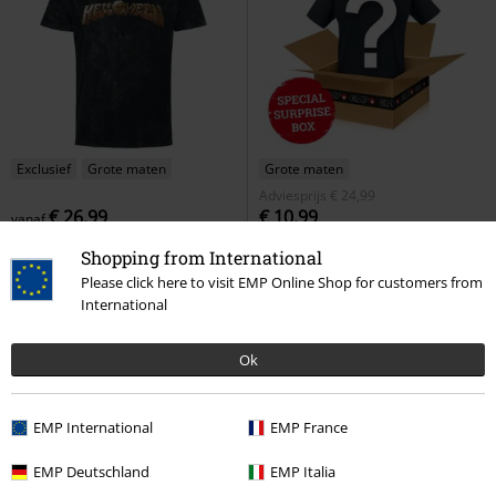
Exclusief
Grote maten
Grote maten
Adviesprijs
€ 24,99
€ 26,99
€ 10,99
vanaf
Volume Logo
Helloween
T-
Surprise Male T-shirt of our choice
Shopping from International
shirt
EMP Surprise Entertainment
Please click here to visit EMP Online Shop for customers from
Collection
T-shirt
International
Ok
EMP International
EMP France
EMP Deutschland
EMP Italia