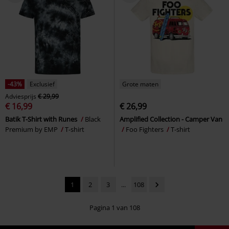
-43%
Exclusief
Grote maten
Adviesprijs
€ 29,99
€ 16,99
€ 26,99
Batik T-Shirt with Runes
Black
Amplified Collection - Camper Van
Premium by EMP
T-shirt
Foo Fighters
T-shirt
1
2
3
...
108
Pagina 1 van 108