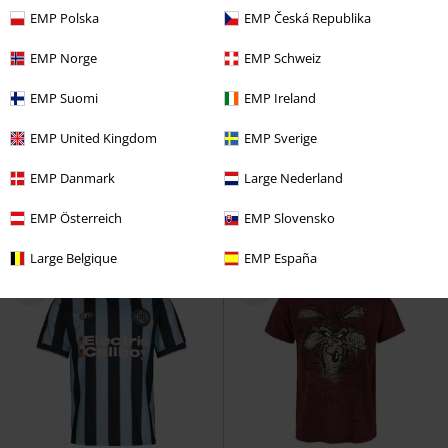
EMP Polska
EMP Česká Republika
EMP Norge
EMP Schweiz
Exclusief
Grote maten
Grote maten
EMP Suomi
EMP Ireland
€ 19,99
€ 12,99
vanaf
vanaf
EMP United Kingdom
EMP Sverige
Back In Black Torn
AC/DC
T-
Premium T-Shirt
Brandit
T-
shirt
shirt
EMP Danmark
Large Nederland
+4
EMP Österreich
EMP Slovensko
Large Belgique
EMP España