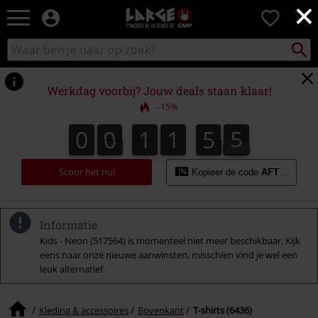
×
Large
0
–
Muziek-,
Packst
Zoek
zoeken
entertainment-,
in
en
catalogus
gaming-
Werkdag voorbij? Jouw deals staan klaar!
merch
-15%
+
alternatieve
0
0
1
1
5
4
0
0
1
1
5
3
1
5
1
5
5
3
4
kleding
Scoor het nu!
Kopieer de code
AFTERWOR
Informatie
Kids - Neon (517564) is momenteel niet meer beschikbaar. Kijk
eens naar onze nieuwe aanwinsten, misschien vind je wel een
leuk alternatief.
Kleding & accessoires
Bovenkant
T-shirts (6436)