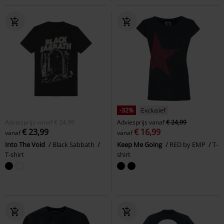
-32%
Exclusief
Adviesprijs
vanaf
€ 24,99
Adviesprijs
vanaf
€ 24,99
€ 23,99
€ 16,99
vanaf
vanaf
Into The Void
Black Sabbath
Keep Me Going
RED by EMP
T-
T-shirt
shirt