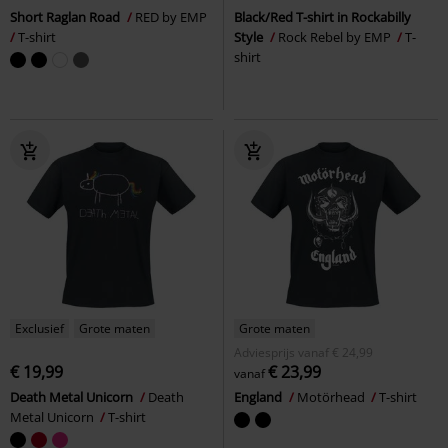
Short Raglan Road
RED by EMP
Black/Red T-shirt in Rockabilly
T-shirt
Style
Rock Rebel by EMP
T-
shirt
Exclusief
Grote maten
Grote maten
Adviesprijs
vanaf
€ 24,99
€ 19,99
€ 23,99
vanaf
Death Metal Unicorn
Death
England
Motörhead
T-shirt
Metal Unicorn
T-shirt