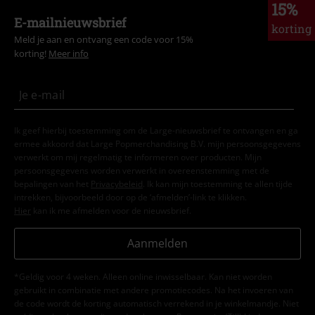
15%
E-mailnieuwsbrief
korting
Meld je aan en ontvang een code voor 15%
korting!
Meer info
Ik geef hierbij toestemming om de Large-nieuwsbrief te ontvangen en ga
ermee akkoord dat Large Popmerchandising B.V. mijn persoonsgegevens
verwerkt om mij regelmatig te informeren over producten. Mijn
persoonsgegevens worden verwerkt in overeenstemming met de
bepalingen van het
Privacybeleid
. Ik kan mijn toestemming te allen tijde
intrekken, bijvoorbeeld door op de ‘afmelden’-link te klikken.
Hier
kan ik me afmelden voor de nieuwsbrief.
Aanmelden
*Geldig voor 4 weken. Alleen online inwisselbaar. Kan niet worden
gebruikt in combinatie met andere promotiecodes. Na het invoeren van
de code wordt de korting automatisch verrekend in je winkelmandje. Niet