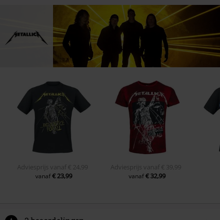
Adviesprijs
vanaf
€ 24,99
Adviesprijs
vanaf
€ 39,99
€ 23,99
€ 32,99
vanaf
vanaf