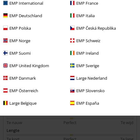
EMP International
EMP France
5 Recensies
Gepost op: zaterdag, 30 december 2023
EMP Deutschland
EMP Italia
Lengte in meter (bijv. 1,78): 1.81
Bestelde maat: Xl
EMP Polska
EMP Česká Republika
Commentaar versturen
MetallicA
EMP Norge
EMP Schweiz
Knap en Goed zittende shirt, maat klop, fijn om dragen
EMP Suomi
EMP Ireland
EMP United Kingdom
EMP Sverige
EMP Danmark
Large Nederland
Kwaliteit
EMP Österreich
EMP Slovensko
5
Ontwerp
5
Large Belgique
EMP España
Pasvorm
5
Breedte
Te nauw
Perfect
Te wijd
Lengte
Te kort
Perfect
Te lang