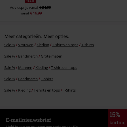
-32%
Adviesprijs
vanaf
€ 24,99
€ 16,99
vanaf
Meer categorieën. Meer opties.
Sale %
Vrouwen
Kleding
T-shirts en tops
T-shirts
Sale %
Bandmerch
Grote maten
Sale %
Mannen
Kleding
T-shirts en tops
Sale %
Bandmerch
T-shirts
Sale %
Kleding
T-shirts en tops
T-Shirts
15%
E-mailnieuwsbrief
korting
Meld je aan en ontvang een code voor 15%