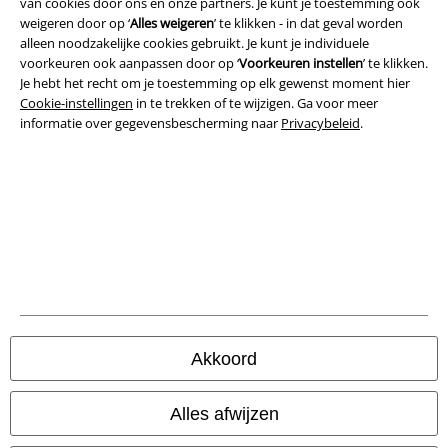
van cookies door ons en onze partners. Je kunt je toestemming ook
Legal
weigeren door op ‘
Alles weigeren
’ te klikken - in dat geval worden
alleen noodzakelijke cookies gebruikt. Je kunt je individuele
Algemene Voorwaarden
voorkeuren ook aanpassen door op ‘
Voorkeuren instellen
’ te klikken.
Je hebt het recht om je toestemming op elk gewenst moment hier
Bedrijfsgegevens
Cookie-instellingen
in te trekken of te wijzigen. Ga voor meer
informatie over gegevensbescherming naar
Privacybeleid
.
Privacyverklaring
Verklaring van conformiteit
Informatie over toegankelijkheid
Cookie-instellingen
Annuleer bestelling
Akkoord
Alle prijzen incl.
wettelijke BTW
© 1986-2026 Large Popmerchandising BV
Alles afwijzen