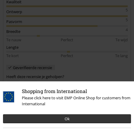
Kwaliteit
5
Ontwerp
5
Pasvorm
4
Breedte
Te nauw
Perfect
Te wijd
Lengte
Te kort
Perfect
Te lang
Geverifieerde recensie
Heeft deze recensie je geholpen?
Shopping from International
Please click here to visit EMP Online Shop for customers from
International
Opmerking
Ok
Kris V.