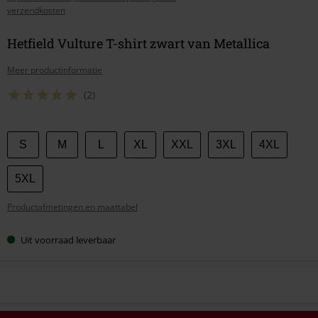
verzendkosten
Hetfield Vulture T-shirt zwart van Metallica
Meer productinformatie
(2)
Kies
S
M
L
XL
XXL
3XL
4XL
je
maat
5XL
Productafmetingen en maattabel
Uit voorraad leverbaar