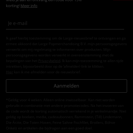
korting!
Meer info
Ik geef hierbij toestemming om de Large-nieuwsbrief te ontvangen en ga
ermee akkoord dat Large Popmerchandising B.V. mijn persoonsgegevens
verwerkt om mij regelmatig te informeren over producten. Mijn
persoonsgegevens worden verwerkt in overeenstemming met de
bepalingen van het
Privacybeleid
. Ik kan mijn toestemming te allen tijde
intrekken, bijvoorbeeld door op de ‘afmelden’-link te klikken.
Hier
kan ik me afmelden voor de nieuwsbrief.
Aanmelden
*Geldig voor 4 weken. Alleen online inwisselbaar. Kan niet worden
gebruikt in combinatie met andere promotiecodes. Na het invoeren van
de code wordt de korting automatisch verrekend in je winkelmandje. Niet
geldig op boeken, media, cadeaubonnen, Rammstein, (Till) Lindemann,
Die Ärzte, Die Toten Hosen, Feine Sahne Fischfilet, Broilers, Böhse
Onkelz en artikelen die bijdragen aan een goed doel.