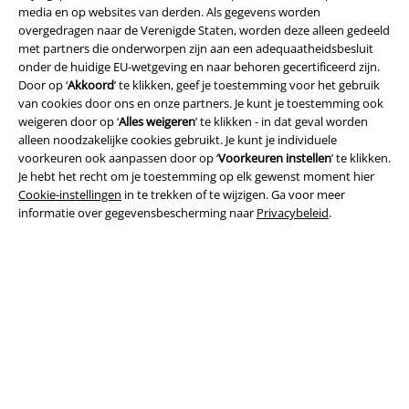
media en op websites van derden. Als gegevens worden
overgedragen naar de Verenigde Staten, worden deze alleen gedeeld
met partners die onderworpen zijn aan een adequaatheidsbesluit
onder de huidige EU-wetgeving en naar behoren gecertificeerd zijn.
Door op ‘
Akkoord
’ te klikken, geef je toestemming voor het gebruik
van cookies door ons en onze partners. Je kunt je toestemming ook
weigeren door op ‘
Alles weigeren
’ te klikken - in dat geval worden
Legal
alleen noodzakelijke cookies gebruikt. Je kunt je individuele
voorkeuren ook aanpassen door op ‘
Voorkeuren instellen
’ te klikken.
Algemene Voorwaarden
Je hebt het recht om je toestemming op elk gewenst moment hier
Cookie-instellingen
in te trekken of te wijzigen. Ga voor meer
Bedrijfsgegevens
informatie over gegevensbescherming naar
Privacybeleid
.
Privacyverklaring
Verklaring van conformiteit
Informatie over toegankelijkheid
Cookie-instellingen
Annuleer bestelling