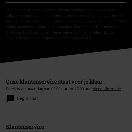
*Geldig voor 4 weken. Alleen online inwisselbaar. Kan niet worden
gebruikt in combinatie met andere promotiecodes. Na het invoeren van
de code wordt de korting automatisch verrekend in je winkelmandje. Niet
geldig op boeken, media, cadeaubonnen, Rammstein, (Till) Lindemann,
Die Ärzte, Die Toten Hosen, Feine Sahne Fischfilet, Broilers, Böhse
Onkelz en artikelen die bijdragen aan een goed doel.
Onze klantenservice staat voor je klaar
Bereikbaar: maandag van 09:00 uur tot 17:00 uur.
Meer informatie
Begin chat
Klantenservice