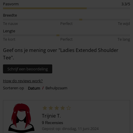
Pasvorm
3.3/5
Breedte
Te nauw
Perfect
Te wijd
Lengte
Te kort
Perfect
Te lang
Geef ons je mening over "Ladies Extended Shoulder
Tee".
Schrijf een beoordeling
How do reviews work?
Sorteren op
Datum
Behulpzaam
Trijnie T.
9 Recensies
Gepost op: dinsdag, 11 juni 2024