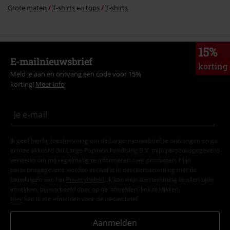
Grote maten
T-shirts en tops
T-shirts
15%
E-mailnieuwsbrief
korting
Meld je aan en ontvang een code voor 15%
korting!
Meer info
Ik geef hierbij toestemming om de Large-nieuwsbrief te ontvangen en ga
ermee akkoord dat Large Popmerchandising B.V. mijn persoonsgegevens
verwerkt om mij regelmatig te informeren over producten. Mijn
persoonsgegevens worden verwerkt in overeenstemming met de
bepalingen van het
Privacybeleid
. Ik kan mijn toestemming te allen tijde
intrekken, bijvoorbeeld door op de ‘afmelden’-link te klikken.
Hier
kan ik me afmelden voor de nieuwsbrief.
Aanmelden