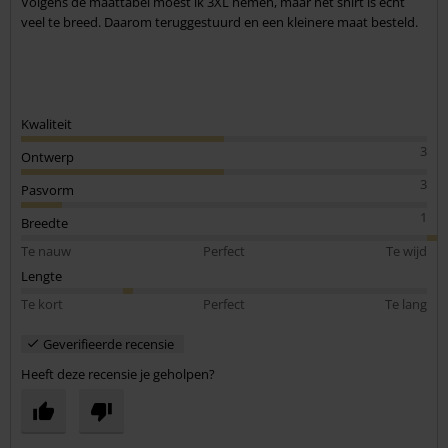
Volgens de maattabel moest ik 3XL nemen, maar het shirt is echt
veel te breed. Daarom teruggestuurd en een kleinere maat besteld.
Kwaliteit
3
Ontwerp
3
Pasvorm
1
Breedte
Te nauw
Perfect
Te wijd
Lengte
Te kort
Perfect
Te lang
Geverifieerde recensie
Heeft deze recensie je geholpen?