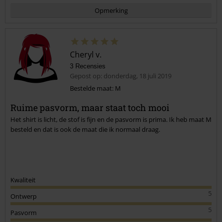
Opmerking
Cheryl v.
3 Recensies
Gepost op: donderdag, 18 juli 2019
Bestelde maat: M
Ruime pasvorm, maar staat toch mooi
Commentaar versturen
Het shirt is licht, de stof is fijn en de pasvorm is prima. Ik heb maat M
besteld en dat is ook de maat die ik normaal draag.
Kwaliteit
5
Ontwerp
5
Pasvorm