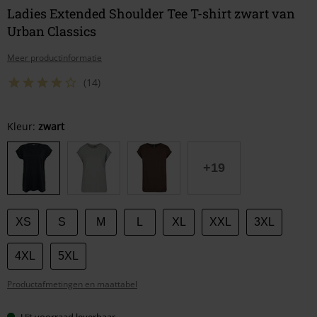
Ladies Extended Shoulder Tee T-shirt zwart van
Urban Classics
Meer productinformatie
(14)
Kies
Kleur:
zwart
je
maat
+19
XS
S
M
L
XL
XXL
3XL
4XL
5XL
Productafmetingen en maattabel
Uit voorraad leverbaar