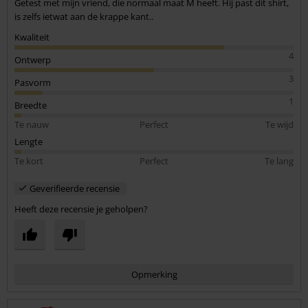
Getest met mijn vriend, die normaal maat M heeft. Hij past dit shirt,
is zelfs ietwat aan de krappe kant..
Kwaliteit
4
Ontwerp
3
Pasvorm
1
Breedte
Te nauw
Perfect
Te wijd
Lengte
Te kort
Perfect
Te lang
Geverifieerde recensie
Heeft deze recensie je geholpen?
Opmerking