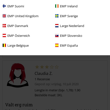
Lengte
EMP Suomi
EMP Ireland
Te kort
Perfect
Te lang
EMP United Kingdom
EMP Sverige
Geverifieerde recensie
EMP Danmark
Large Nederland
Heeft deze recensie je geholpen?
EMP Österreich
EMP Slovensko
Large Belgique
EMP España
Opmerking
Claudia Z.
1 Recensie
Gepost op: vrijdag, 10 juli 2020
Lengte in meter (bijv. 1,78): 1.90
Bestelde maat: 3XL
Commentaar versturen
Valt erg ruim