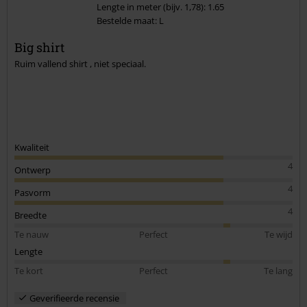
Lengte in meter (bijv. 1,78): 1.65
Bestelde maat: L
Big shirt
Ruim vallend shirt , niet speciaal.
Kwaliteit
4
Ontwerp
4
Pasvorm
4
Breedte
Te nauw
Perfect
Te wijd
Lengte
Te kort
Perfect
Te lang
Geverifieerde recensie