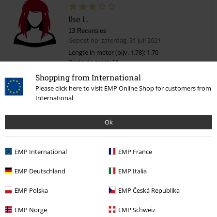
Ilse L.
13 Recensies
Gepost op: zaterdag, 31 juli 2021
Lengte in meter (bijv. 1,78): 1.70
Bestelde maat: M
Commentaar versturen
Shopping from International
Valt breed
Please click here to visit EMP Online Shop for customers from
Vrij breed en beetje weinig model
International
Ok
EMP International
EMP France
Kwaliteit
5
Ontwerp
EMP Deutschland
EMP Italia
3
Pasvorm
EMP Polska
EMP Česká Republika
3
Breedte
EMP Norge
EMP Schweiz
Te nauw
Perfect
Te wijd