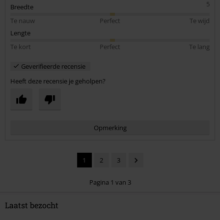
5
Breedte
Te nauw
Perfect
Te wijd
Lengte
Te kort
Perfect
Te lang
Geverifieerde recensie
Heeft deze recensie je geholpen?
Opmerking
1
2
3
Pagina 1 van 3
Laatst bezocht