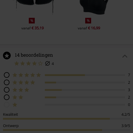
%
%
€ 35,19
€ 16,99
vanaf
vanaf
14 beoordelingen
4
7
2
3
2
0
Kwaliteit
4.2/5
Ontwerp
3.9/5