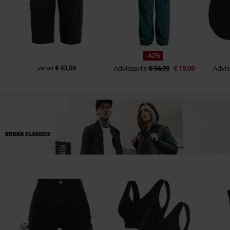
-42%
€ 43,99
vanaf
Adviesprijs
€ 34,99
€ 19,99
Advie