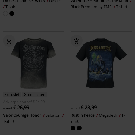
Dickies T-shirt set van 3
Dickies
When The Heart Rules The Mind
T-shirt
Black Premium by EMP
T-shirt
Exclusief
Grote maten
Adviesprijs
vanaf
€ 34,99
€ 26,99
€ 23,99
vanaf
vanaf
Valor Courage Honor
Sabaton
Rust in Peace
Megadeth
T-
T-shirt
shirt