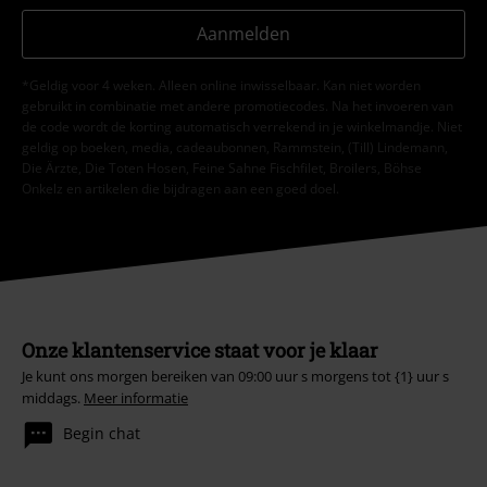
Aanmelden
*Geldig voor 4 weken. Alleen online inwisselbaar. Kan niet worden
gebruikt in combinatie met andere promotiecodes. Na het invoeren van
de code wordt de korting automatisch verrekend in je winkelmandje. Niet
geldig op boeken, media, cadeaubonnen, Rammstein, (Till) Lindemann,
Die Ärzte, Die Toten Hosen, Feine Sahne Fischfilet, Broilers, Böhse
Onkelz en artikelen die bijdragen aan een goed doel.
Onze klantenservice staat voor je klaar
Je kunt ons morgen bereiken van 09:00 uur s morgens tot {1} uur s
middags.
Meer informatie
Begin chat