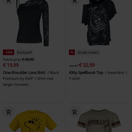
-54%
Exclusief
%
Grote maten
Adviesprijs
€ 43,99
€ 19,99
€ 32,99
vanaf
One-Shoulder Lace Shirt
Black
Kitty Spellbook Top
Heartless
Premium by EMP
Shirt met
T-shirt
lange mouwen