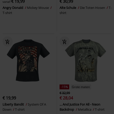
€ 19,99
€ 30,99
vanaf
Angry Donald
Mickey Mouse
Alte Schule
Die Toten Hosen
T-
T-shirt
shirt
-15%
Grote maten
€ 32,99
€ 19,99
€ 28,04
Liberty Bandit
System Of A
... And Justice For All - Neon
Down
T-shirt
Backdrop
Metallica
T-shirt