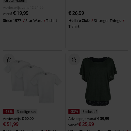
Grote maten
Adviesprijs
vanaf
€ 24,99
€ 19,99
€ 26,99
vanaf
Since 1977
Star Wars
T-shirt
Hellfire Club
Stranger Things
T-shirt
-13%
3-delige set
-35%
Exclusief
Adviesprijs
€ 60,00
Adviesprijs
vanaf
€ 39,99
€ 51,99
€ 25,99
vanaf