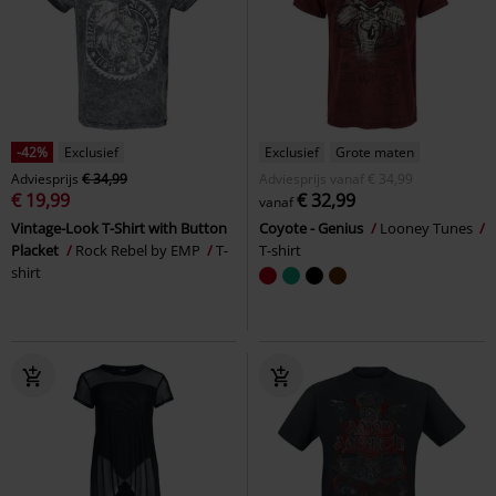
-42%
Exclusief
Exclusief
Grote maten
Adviesprijs
€ 34,99
Adviesprijs
vanaf
€ 34,99
€ 19,99
€ 32,99
vanaf
Vintage-Look T-Shirt with Button
Coyote - Genius
Looney Tunes
Placket
Rock Rebel by EMP
T-
T-shirt
shirt