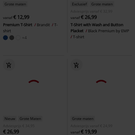
Grote maten
Exclusief
Grote maten
Adviesprijs
vanaf
€ 32,99
€ 12,99
€ 26,99
vanaf
vanaf
Premium T-Shirt
Brandit
T-
T-Shirt with Wash and Button
shirt
Placket
Black Premium by EMP
T-shirt
+4
Nieuw
Grote Maten
Grote maten
Adviesprijs
€ 34,95
Adviesprijs
vanaf
€ 24,99
€ 26,99
€ 19,99
vanaf