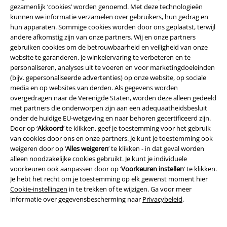
gezamenlijk ‘cookies’ worden genoemd. Met deze technologieën
Word lid van onze online community!
kunnen we informatie verzamelen over gebruikers, hun gedrag en
hun apparaten. Sommige cookies worden door ons geplaatst, terwijl
andere afkomstig zijn van onze partners. Wij en onze partners
gebruiken cookies om de betrouwbaarheid en veiligheid van onze
website te garanderen, je winkelervaring te verbeteren en te
personaliseren, analyses uit te voeren en voor marketingdoeleinden
(bijv. gepersonaliseerde advertenties) op onze website, op sociale
media en op websites van derden. Als gegevens worden
overgedragen naar de Verenigde Staten, worden deze alleen gedeeld
met partners die onderworpen zijn aan een adequaatheidsbesluit
Betaalmethodes
onder de huidige EU-wetgeving en naar behoren gecertificeerd zijn.
Door op ‘
Akkoord
’ te klikken, geef je toestemming voor het gebruik
van cookies door ons en onze partners. Je kunt je toestemming ook
weigeren door op ‘
Alles weigeren
’ te klikken - in dat geval worden
alleen noodzakelijke cookies gebruikt. Je kunt je individuele
voorkeuren ook aanpassen door op ‘
Voorkeuren instellen
’ te klikken.
Verzending
Je hebt het recht om je toestemming op elk gewenst moment hier
Cookie-instellingen
in te trekken of te wijzigen. Ga voor meer
informatie over gegevensbescherming naar
Privacybeleid
.
PostNL Pickup