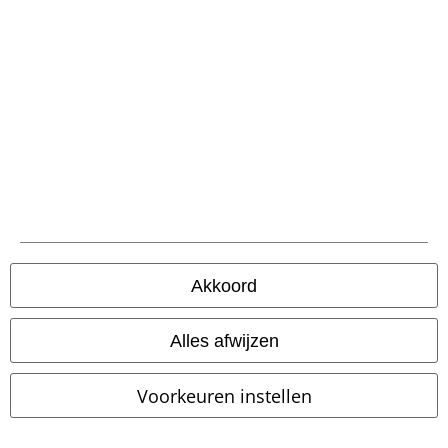
large app
Download gratis de nieuwe large app en profiteer van alle nieuwe
functies en voordelen!
A Warner Music Group Company
Akkoord
Alles afwijzen
Beveiliging
Voorkeuren instellen