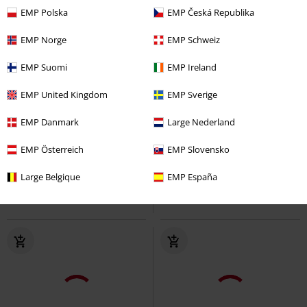
EMP Polska
EMP Česká Republika
EMP Norge
EMP Schweiz
EMP Suomi
EMP Ireland
EMP United Kingdom
EMP Sverige
-40%
Exclusief
Grote maten
Premium
Adviesprijs
€ 24,99
EMP Danmark
Large Nederland
€ 14,99
€ 23,99
vanaf
T-shirt met vlinderprint
EMP Österreich
Full
USAF
EMP Slovensko
Gasoline Bandit
T-shirt
Volume by EMP
T-shirt
Large Belgique
EMP España