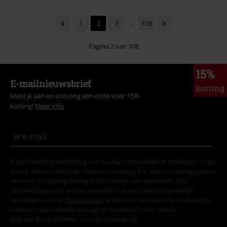
1
2
3
...
108
Pagina 2 van 108
15%
E-mailnieuwsbrief
korting
Meld je aan en ontvang een code voor 15%
korting!
Meer info
Ik geef hierbij toestemming om de Large-nieuwsbrief te ontvangen en ga
ermee akkoord dat Large Popmerchandising B.V. mijn persoonsgegevens
verwerkt om mij regelmatig te informeren over producten. Mijn
persoonsgegevens worden verwerkt in overeenstemming met de
bepalingen van het
Privacybeleid
. Ik kan mijn toestemming te allen tijde
intrekken, bijvoorbeeld door op de ‘afmelden’-link te klikken.
Hier
kan ik me afmelden voor de nieuwsbrief.