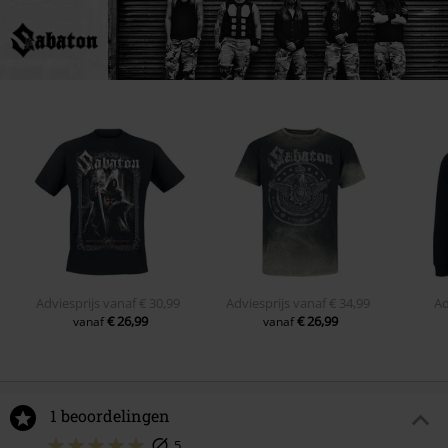
Adviesprijs
vanaf
€ 30,99
Adviesprijs
vanaf
€ 34,99
Ad
€ 26,99
€ 26,99
vanaf
vanaf
1 beoordelingen
5