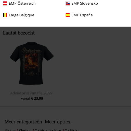
EMP Österreich
EMP Slovensko
Opmerking
Large Belgique
EMP España
Laatst bezocht
Commentaar versturen
Adviesprijs
vanaf
€ 26,99
€ 23,99
vanaf
Meer categorieën. Meer opties.
Nieuw
Kleding
T-shirts en tops
T-shirts