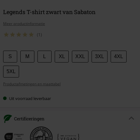
Legends T-shirt zwart van Sabaton
Meer productinformatie
(1)
Kies
S
M
L
XL
XXL
3XL
4XL
je
maat
5XL
Productafmetingen en maattabel
Uit voorraad leverbaar
Certificeringen