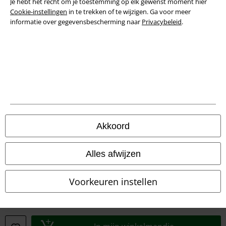
Je hebt het recht om je toestemming op elk gewenst moment hier
Cookie-instellingen
in te trekken of te wijzigen. Ga voor meer
informatie over gegevensbescherming naar
Privacybeleid
.
Akkoord
Legal
Alles afwijzen
Algemene Voorwaarden
Voorkeuren instellen
Bedrijfsgegevens
Privacyverklaring