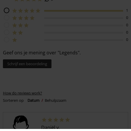
1
0
0
0
0
Geef ons je mening over "Legends".
Schrijf een beoordeling
How do reviews work?
Sorteren op
Datum
Behulpzaam
Daniël v.