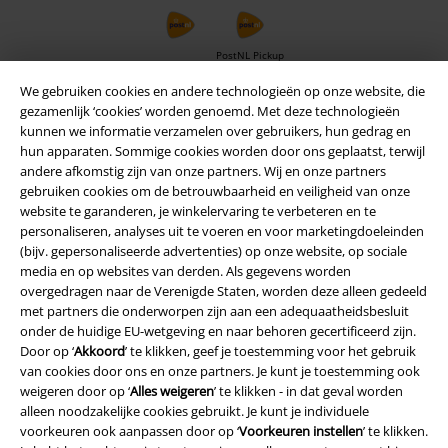
PostNL Pickup
We gebruiken cookies en andere technologieën op onze website, die
gezamenlijk ‘cookies’ worden genoemd. Met deze technologieën
large app
kunnen we informatie verzamelen over gebruikers, hun gedrag en
hun apparaten. Sommige cookies worden door ons geplaatst, terwijl
Download gratis de nieuwe large app en profiteer van alle nieuwe
andere afkomstig zijn van onze partners. Wij en onze partners
functies en voordelen!
gebruiken cookies om de betrouwbaarheid en veiligheid van onze
website te garanderen, je winkelervaring te verbeteren en te
personaliseren, analyses uit te voeren en voor marketingdoeleinden
(bijv. gepersonaliseerde advertenties) op onze website, op sociale
media en op websites van derden. Als gegevens worden
overgedragen naar de Verenigde Staten, worden deze alleen gedeeld
A Warner Music Group Company
met partners die onderworpen zijn aan een adequaatheidsbesluit
onder de huidige EU-wetgeving en naar behoren gecertificeerd zijn.
Door op ‘
Akkoord
’ te klikken, geef je toestemming voor het gebruik
van cookies door ons en onze partners. Je kunt je toestemming ook
weigeren door op ‘
Alles weigeren
’ te klikken - in dat geval worden
alleen noodzakelijke cookies gebruikt. Je kunt je individuele
voorkeuren ook aanpassen door op ‘
Voorkeuren instellen
’ te klikken.
Beveiliging