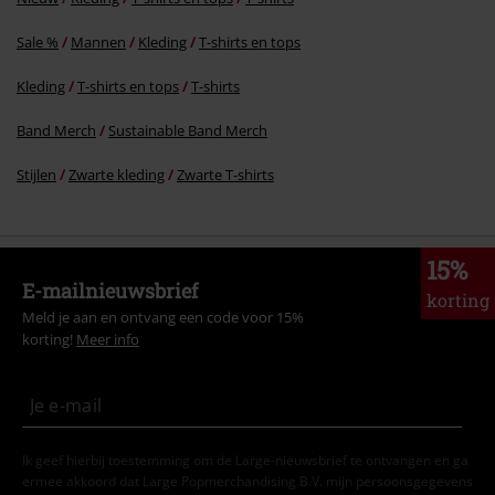
Sale %
Mannen
Kleding
T-shirts en tops
Kleding
T-shirts en tops
T-shirts
Band Merch
Sustainable Band Merch
Stijlen
Zwarte kleding
Zwarte T-shirts
15%
E-mailnieuwsbrief
korting
Meld je aan en ontvang een code voor 15%
korting!
Meer info
Ik geef hierbij toestemming om de Large-nieuwsbrief te ontvangen en ga
ermee akkoord dat Large Popmerchandising B.V. mijn persoonsgegevens