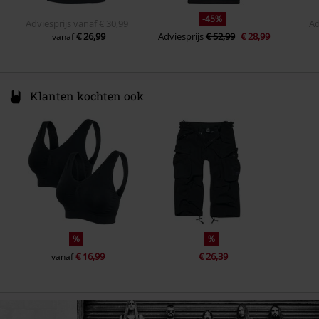
-45%
Adviesprijs
vanaf
€ 30,99
Ad
€ 26,99
Adviesprijs
€ 52,99
€ 28,99
vanaf
Klanten kochten ook
%
%
€ 16,99
€ 26,39
vanaf