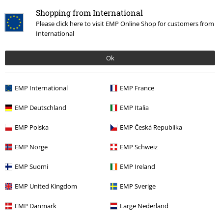
15 Recensies
Shopping from International
Gepost op: woensdag, 8 oktober 2025
Please click here to visit EMP Online Shop for customers from
International
Top
Super mooie shirt echt een aanrader voor iedereen die fan zijn van
Ok
sabaton
EMP International
EMP France
EMP Deutschland
EMP Italia
Breedte
Te nauw
Perfect
Te wijd
EMP Polska
EMP Česká Republika
Lengte
EMP Norge
EMP Schweiz
Te kort
Perfect
Te lang
EMP Suomi
EMP Ireland
Geverifieerde recensie
Heeft deze recensie je geholpen?
EMP United Kingdom
EMP Sverige
EMP Danmark
Large Nederland