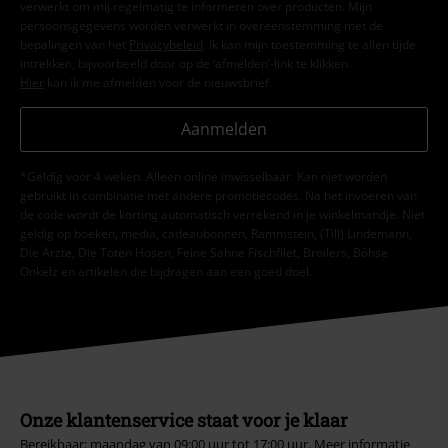
verwerkt om mij regelmatig te informeren over producten. Mijn
persoonsgegevens worden verwerkt in overeenstemming met de
bepalingen van het
Privacybeleid
. Ik kan mijn toestemming te allen tijde
intrekken, bijvoorbeeld door op de ‘afmelden’-link te klikken.
Hier
kan ik me afmelden voor de nieuwsbrief.
Aanmelden
*Geldig voor 4 weken. Alleen online inwisselbaar. Kan niet worden
gebruikt in combinatie met andere promotiecodes. Na het invoeren van
de code wordt de korting automatisch verrekend in je winkelmandje. Niet
geldig op boeken, media, cadeaubonnen, Rammstein, (Till) Lindemann,
Die Ärzte, Die Toten Hosen, Feine Sahne Fischfilet, Broilers, Böhse
Onkelz en artikelen die bijdragen aan een goed doel.
Onze klantenservice staat voor je klaar
Bereikbaar: maandag van 09:00 uur tot 17:00 uur.
Meer informatie