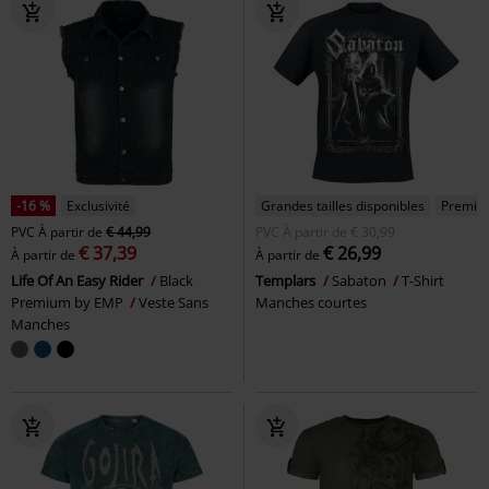
-16 %
Exclusivité
Grandes tailles disponibles
Premiu
PVC
À partir de
€ 44,99
PVC
À partir de
€ 30,99
€ 37,39
€ 26,99
À partir de
À partir de
Life Of An Easy Rider
Black
Templars
Sabaton
T-Shirt
Premium by EMP
Veste Sans
Manches courtes
Manches