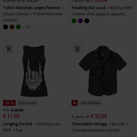
À partir de
À partir de
T-shirt Manches Larges Femme
Freaking Out Loud
RED by EMP
Urban Classics
T-Shirt Manches
Sweat-shirt zippé à capuche
courtes
+18
-52 %
Exclusivité
%
Stock faible
PVC
€ 24,99
€ 11,99
€ 32,99
À partir de
Longing For Evil
Gothicana by
Chemisette Vintage
Brandit
EMP
Top
Chemise manches courtes