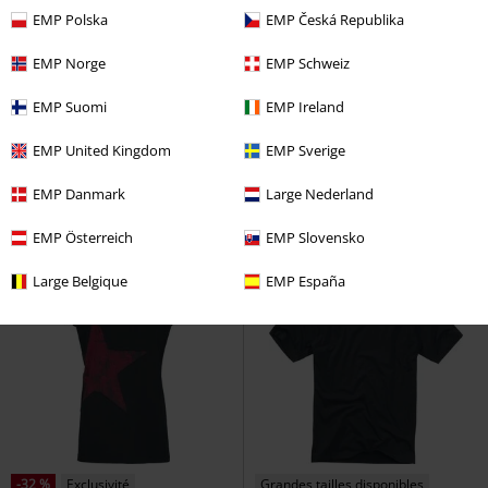
EMP Polska
EMP Česká Republika
EMP Norge
EMP Schweiz
Exclusivité
Broderie(s)
Exclusivité
Grandes tailles disponib
PVC
€ 69,99
PVC
À partir de
€ 39,99
EMP Suomi
EMP Ireland
€ 64,99
€ 32,99
À partir de
Moons
Supernatural
Gilets &
EMP Signature Collection
EMP United Kingdom
EMP Sverige
Ponchos
Metallica
T-Shirt Manches
courtes
EMP Danmark
Large Nederland
EMP Österreich
EMP Slovensko
Large Belgique
EMP España
-32 %
Exclusivité
Grandes tailles disponibles