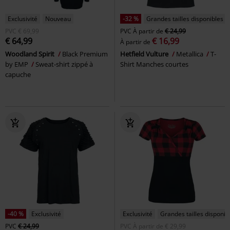
Exclusivité
Nouveau
-32 %
Grandes tailles disponibles
PVC
€ 69,99
PVC
À partir de
€ 24,99
€ 64,99
€ 16,99
À partir de
Woodland Spirit
Black Premium
Hetfield Vulture
Metallica
T-
by EMP
Sweat-shirt zippé à
Shirt Manches courtes
capuche
-40 %
Exclusivité
Exclusivité
Grandes tailles disponib
PVC
€ 24,99
PVC
À partir de
€ 29,99