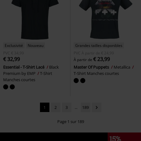
Exclusivité
Nouveau
Grandes tailles disponibles
PVC
€ 34,99
PVC
À partir de
€ 24,99
€ 32,99
€ 23,99
À partir de
Essential - T-Shirt Lacé
Black
Master Of Puppets
Metallica
Premium by EMP
T-Shirt
T-Shirt Manches courtes
Manches courtes
1
2
3
...
189
Page 1 sur 189
15%