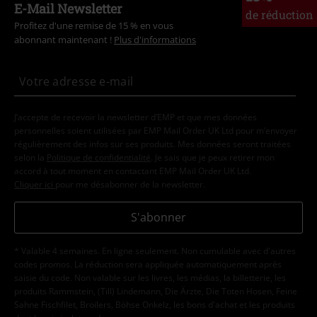
E-Mail Newsletter
de réduction
Profitez d'une remise de 15 % en vous
abonnant maintenant !
Plus d'informations
J’accepte de recevoir la newsletter d’EMP et que mes données
personnelles soient utilisées par EMP Mail Order UK Ltd pour m’envoyer
régulièrement des infos sur ses produits. Mes données seront traitées
selon la
Politique de confidentialité
. Je sais que je peux retirer mon
accord à tout moment en contactant EMP Mail Order UK Ltd.
Cliquer ici
pour me désabonner de la newsletter.
S'abonner
* Valable 4 semaines. En ligne seulement. Non cumulable avec d'autres
codes promos. La réduction sera appliquée automatiquement après
saisie du code. Non valable sur les livres, les médias, la billetterie, les
produits Rammstein, (Till) Lindemann, Die Ärzte, Die Toten Hosen, Feine
Sahne Fischfilet, Broilers, Böhse Onkelz, les bons d'achat et les produits