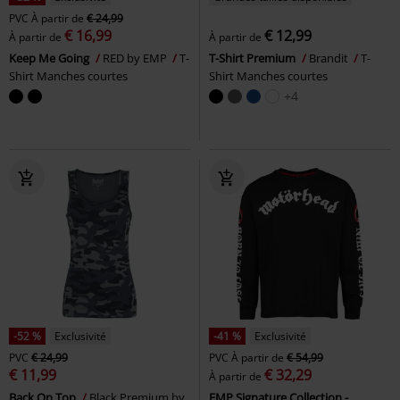
PVC
À partir de
€ 24,99
€ 16,99
€ 12,99
À partir de
À partir de
Keep Me Going
RED by EMP
T-
T-Shirt Premium
Brandit
T-
Shirt Manches courtes
Shirt Manches courtes
+4
-52 %
Exclusivité
-41 %
Exclusivité
PVC
€ 24,99
PVC
À partir de
€ 54,99
€ 11,99
€ 32,29
À partir de
Back On Top
Black Premium by
EMP Signature Collection -