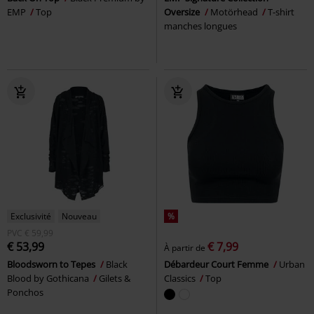
EMP
Top
Oversize
Motörhead
T-shirt
manches longues
Exclusivité
Nouveau
%
PVC
€ 59,99
€ 53,99
€ 7,99
À partir de
Bloodsworn to Tepes
Black
Débardeur Court Femme
Urban
Blood by Gothicana
Gilets &
Classics
Top
Ponchos