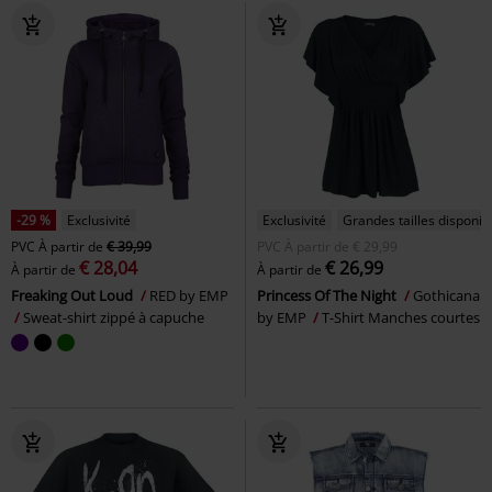
-29 %
Exclusivité
Exclusivité
Grandes tailles disponib
PVC
À partir de
€ 39,99
PVC
À partir de
€ 29,99
€ 28,04
€ 26,99
À partir de
À partir de
Freaking Out Loud
RED by EMP
Princess Of The Night
Gothicana
Sweat-shirt zippé à capuche
by EMP
T-Shirt Manches courtes