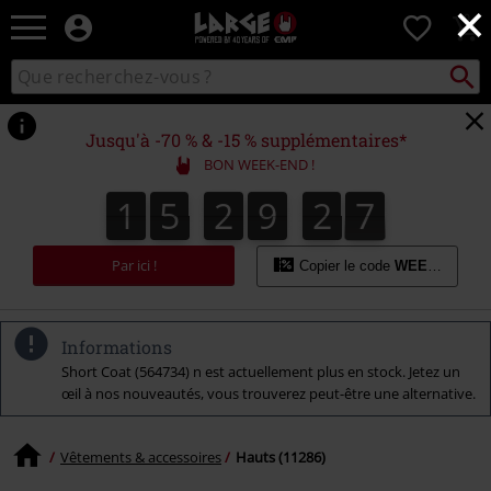
×
EMP
0
-
Merchandising
Recher
Rechercher
Musique,
sur
Gaming,
le
Films
catalogue
Jusqu'à -70 % & -15 % supplémentaires*
&
BON WEEK-END !
Séries
TV
1
5
2
9
2
6
1
5
2
9
2
5
2
2
7
5
6
-
Modes
alternatives
Par ici !
Copier le code
WEEKEND
Informations
Short Coat (564734) n est actuellement plus en stock. Jetez un
œil à nos nouveautés, vous trouverez peut-être une alternative.
Vêtements & accessoires
Hauts (11286)