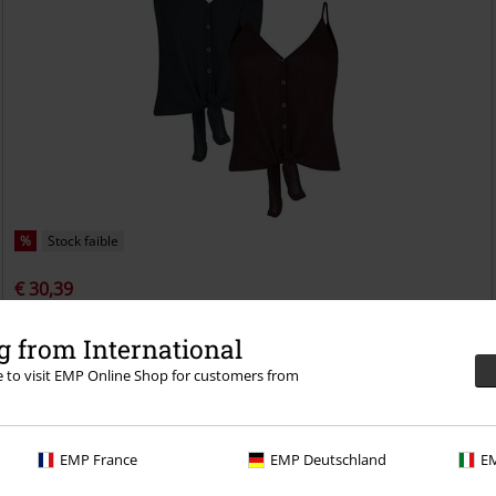
%
Stock faible
€ 30,39
Lot de 2 Hauts
Forplay
Top
 from International
re to visit EMP Online Shop for customers from
EMP France
EMP Deutschland
EM