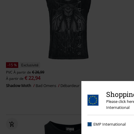
-15 %
Exclusivité
PVC
À partir de
€ 26,99
€ 22,94
À partir de
Shadow Moth
Bad Omens
Débardeur
Shopping
Please click he
International
EMP International