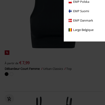
EMP Polska
EMP Suomi
EMP Danmark
Large Belgique
%
€ 7,99
À partir de
Débardeur Court Femme
Urban Classics
Top