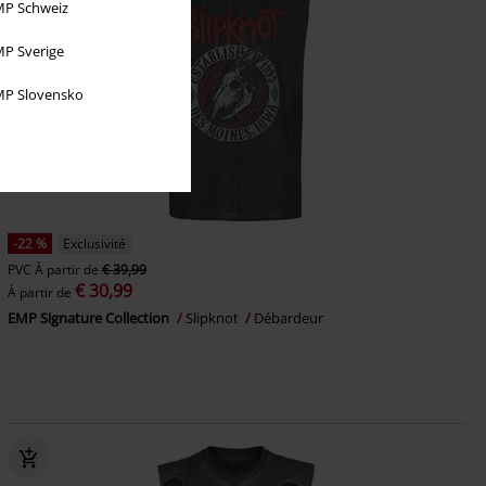
P Schweiz
P Sverige
P Slovensko
-22 %
Exclusivité
PVC
À partir de
€ 39,99
€ 30,99
À partir de
EMP Signature Collection
Slipknot
Débardeur