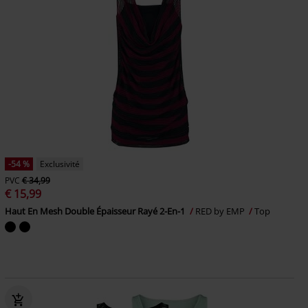
-54 %
Exclusivité
PVC
€ 34,99
€ 15,99
Haut En Mesh Double Épaisseur Rayé 2-En-1
RED by EMP
Top