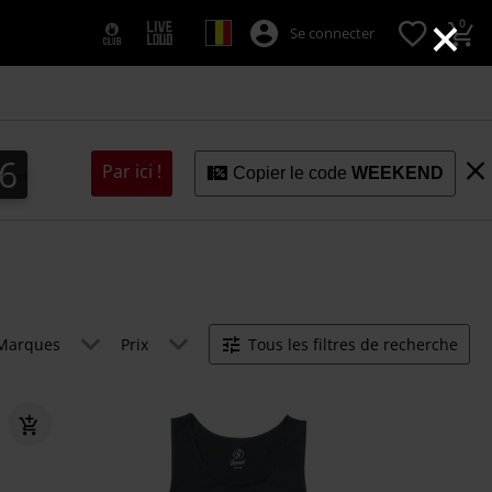
×
0
Se connecter
5
4
6
4
5
Par ici !
Copier le code
WEEKEND
Marques
Prix
Tous les filtres de recherche