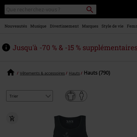
Voir le
Rechercher
Rechercher
contenu
sur
principal
le
catalogue
Nouveautés
Musique
Divertissement
Marques
Style de vie
Fem
Jusqu'à -70 % & -15 % supplémentaire
Hauts (790)
Vêtements & accessoires
Hauts