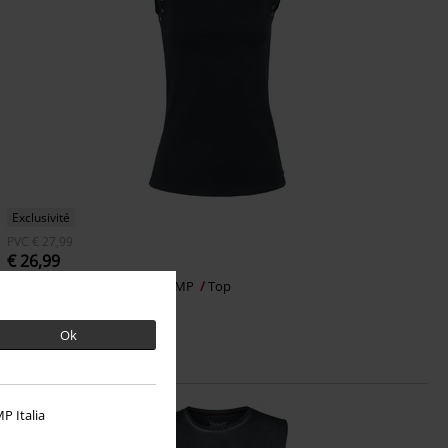
Exclusivité
PVC
€ 27,99
€ 26,99
Haut Rivet
Gothicana by EMP
Top
Ok
P Italia