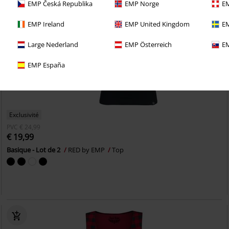
EMP Česká Republika
EMP Norge
EM
EMP Ireland
EMP United Kingdom
EM
Large Nederland
EMP Österreich
EM
EMP España
Exclusivité
PVC
€ 24,99
€ 19,99
Basique - Lot de 2
RED by EMP
Top