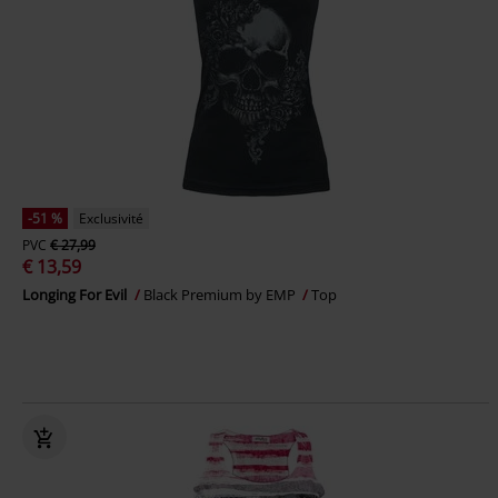
-51 %
Exclusivité
PVC
€ 27,99
€ 13,59
Longing For Evil
Black Premium by EMP
Top