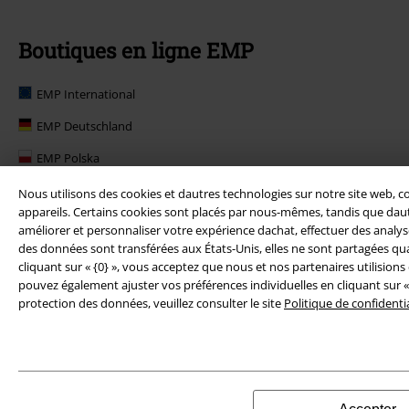
Boutiques en ligne EMP
EMP International
EMP Deutschland
EMP Polska
EMP Norge
Nous utilisons des cookies et dautres technologies sur notre site web, c
appareils. Certains cookies sont placés par nous-mêmes, tandis que dautr
EMP Suomi
améliorer et personnaliser votre expérience dachat, effectuer des analyses
des données sont transférées aux États-Unis, elles ne sont partagées qua
EMP United Kingdom
cliquant sur « {0} », vous acceptez que nous et nos partenaires utilision
pouvez également ajuster vos préférences individuelles en cliquant sur «
EMP Danmark
protection des données, veuillez consulter le site
Politique de confidentia
EMP Österreich
Large Belgique