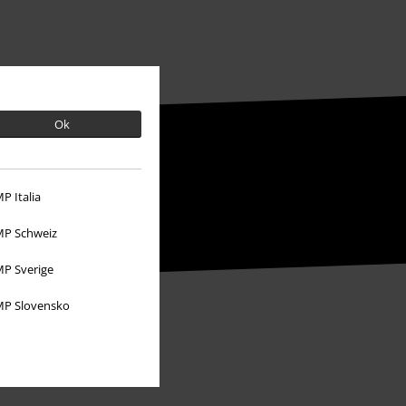
Ok
P Italia
P Schweiz
P Sverige
P Slovensko