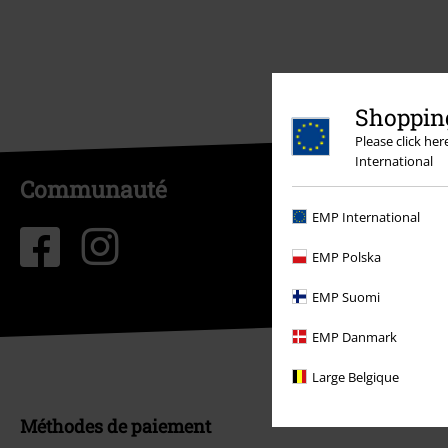
Shopping
Please click he
International
Communauté
EMP International
EMP Polska
EMP Suomi
EMP Danmark
Large Belgique
Méthodes de paiement