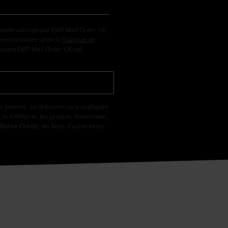
oient utilisées par EMP Mail Order UK
ront traitées selon la
Politique de
tactant EMP Mail Order UK Ltd.
s promos. La réduction sera appliquée
la billetterie, les produits Rammstein,
 Böhse Onkelz, les bons d'achat et les