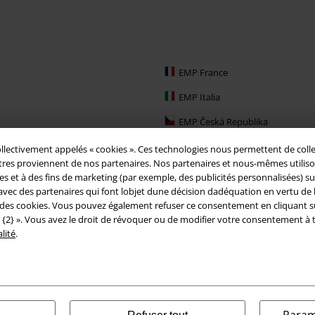
EMP France
EMP Italia
EMP Česká Republika
EMP Schweiz
ollectivement appelés « cookies ». Ces technologies nous permettent de colle
es proviennent de nos partenaires. Nos partenaires et nous-mêmes utilisons d
EMP Ireland
 et à des fins de marketing (par exemple, des publicités personnalisées) sur n
vec des partenaires qui font lobjet dune décision dadéquation en vertu de l
EMP Sverige
s des cookies. Vous pouvez également refuser ce consentement en cliquant sur «
 {2} ». Vous avez le droit de révoquer ou de modifier votre consentement à 
Large Nederland
lité
.
EMP Slovensko
EMP España
Param