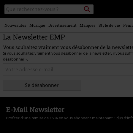
Voir le
Rechercher
Rechercher
contenu
sur
principal
le
catalogue
Nouveautés
Musique
Divertissement
Marques
Style de vie
Fem
La Newsletter EMP
Vous souhaitez vraiment vous désabonner de la newslette
Si vous souhaitez vraiment vous désabonner de la newsletter, il vous suffit
désabonner ».
Se désabonner
E-Mail Newsletter
Profitez d'une remise de 15 % en vous abonnant maintenant !
Plus d'in