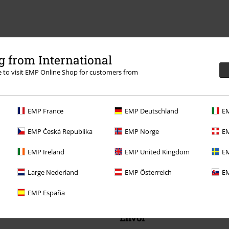
 from International
re to visit EMP Online Shop for customers from
EMP France
EMP Deutschland
EM
EMP Česká Republika
EMP Norge
EM
EMP Ireland
EMP United Kingdom
EM
Large Nederland
EMP Österreich
EM
EMP España
Envoi