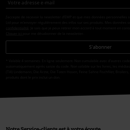
J’accepte de recevoir la newsletter d’EMP et que mes données personnelles s
Ltd pour m’envoyer régulièrement des infos sur ses produits. Mes données se
confidentialité
. Je sais que je peux retirer mon accord à tout moment en con
Cliquer ici
pour me désabonner de la newsletter.
S'abonner
* Valable 4 semaines. En ligne seulement. Non cumulable avec d'autres code
automatiquement après saisie du code. Non valable sur les livres, les médias, 
(Till) Lindemann, Die Ärzte, Die Toten Hosen, Feine Sahne Fischfilet, Broilers,
produits dont le prix inclut un don.
Notre Service-clients est à votre écoute