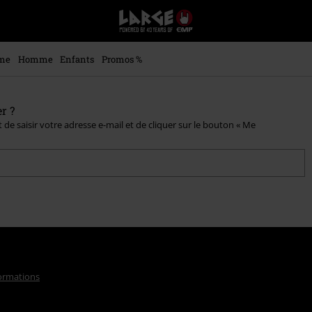
EMP
-
Merchandising
Musique,
me
Homme
Enfants
Promos %
Gaming,
Films
&
r ?
Séries
 de saisir votre adresse e-mail et de cliquer sur le bouton « Me
TV
-
Modes
alternatives
formations