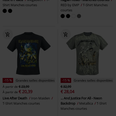
Shirt Manches courtes
RED by EMP
T-Shirt Manches
courtes
-15 %
Grandes tailles disponibles
-15 %
Grandes tailles disponibles
À partir de
€ 23,99
€ 32,99
€ 20,39
€ 28,04
À partir de
Live After Death
Iron Maiden
... And Justice For All - Neon
T-Shirt Manches courtes
Backdrop
Metallica
T-Shirt
Manches courtes