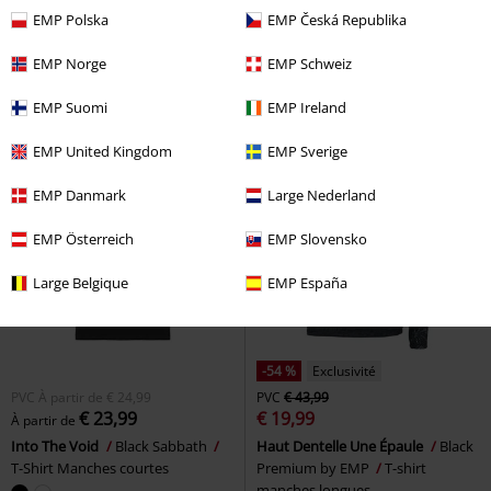
€ 32,99
€ 23,99
À partir de
À partir de
EMP Polska
EMP Česká Republika
EMP Signature Collection
England
Motörhead
T-Shirt
Metallica
T-Shirt Manches
Manches courtes
EMP Norge
EMP Schweiz
courtes
EMP Suomi
EMP Ireland
EMP United Kingdom
EMP Sverige
EMP Danmark
Large Nederland
EMP Österreich
EMP Slovensko
Large Belgique
EMP España
-54 %
Exclusivité
PVC
À partir de
€ 24,99
PVC
€ 43,99
€ 23,99
€ 19,99
À partir de
Into The Void
Black Sabbath
Haut Dentelle Une Épaule
Black
T-Shirt Manches courtes
Premium by EMP
T-shirt
manches longues