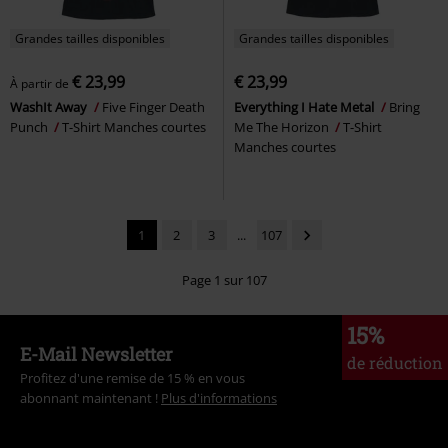
Grandes tailles disponibles
Grandes tailles disponibles
€ 23,99
€ 23,99
À partir de
WashIt Away
Five Finger Death
Everything I Hate Metal
Bring
Punch
T-Shirt Manches courtes
Me The Horizon
T-Shirt
Manches courtes
1
2
3
...
107
Page 1 sur 107
15%
E-Mail Newsletter
de réduction
Profitez d'une remise de 15 % en vous
abonnant maintenant !
Plus d'informations