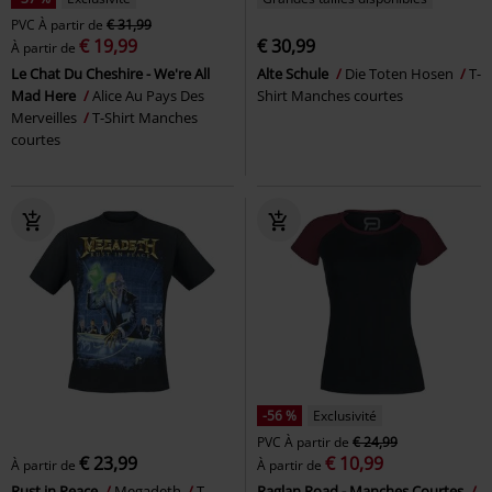
PVC
À partir de
€ 31,99
€ 19,99
€ 30,99
À partir de
Le Chat Du Cheshire - We're All
Alte Schule
Die Toten Hosen
T-
Mad Here
Alice Au Pays Des
Shirt Manches courtes
Merveilles
T-Shirt Manches
courtes
-56 %
Exclusivité
PVC
À partir de
€ 24,99
€ 23,99
€ 10,99
À partir de
À partir de
Rust in Peace
Megadeth
T-
Raglan Road - Manches Courtes