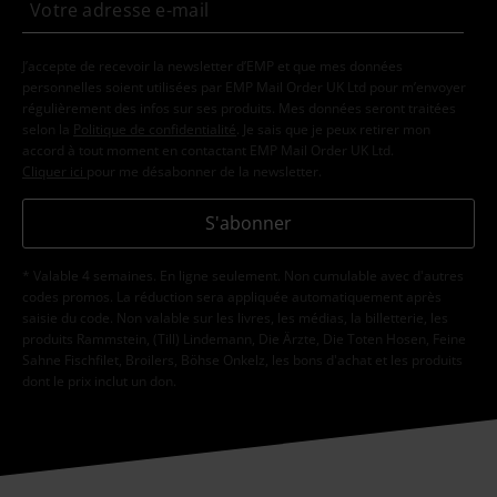
J’accepte de recevoir la newsletter d’EMP et que mes données
personnelles soient utilisées par EMP Mail Order UK Ltd pour m’envoyer
régulièrement des infos sur ses produits. Mes données seront traitées
selon la
Politique de confidentialité
. Je sais que je peux retirer mon
accord à tout moment en contactant EMP Mail Order UK Ltd.
Cliquer ici
pour me désabonner de la newsletter.
S'abonner
* Valable 4 semaines. En ligne seulement. Non cumulable avec d'autres
codes promos. La réduction sera appliquée automatiquement après
saisie du code. Non valable sur les livres, les médias, la billetterie, les
produits Rammstein, (Till) Lindemann, Die Ärzte, Die Toten Hosen, Feine
Sahne Fischfilet, Broilers, Böhse Onkelz, les bons d'achat et les produits
dont le prix inclut un don.