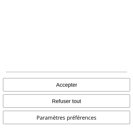
Envoi
PostNL Pickup
large app
Téléchargez la nouvelle Appli large gratuitement et profitez de tous
ses avantages et de toutes ses fonctionnalités.
Accepter
Refuser tout
A Warner Music Group Company
Paramètres préférences