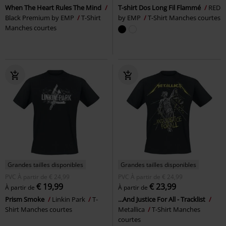
When The Heart Rules The Mind
T-shirt Dos Long Fil Flammé
RED
Black Premium by EMP
T-Shirt
by EMP
T-Shirt Manches courtes
Manches courtes
Grandes tailles disponibles
Grandes tailles disponibles
PVC
À partir de
€ 24,99
PVC
À partir de
€ 24,99
€ 19,99
€ 23,99
À partir de
À partir de
Prism Smoke
Linkin Park
T-
...And Justice For All - Tracklist
Shirt Manches courtes
Metallica
T-Shirt Manches
courtes