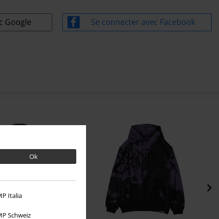
e ?
Utiliser un mot de passe
ec Google
Se connecter avec Facebook
Ok
P Italia
P Schweiz