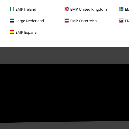
PVC
€ 69,99
EMP Ireland
EMP United Kingdom
EM
€ 64,99
Large Nederland
EMP Österreich
EM
EMP España