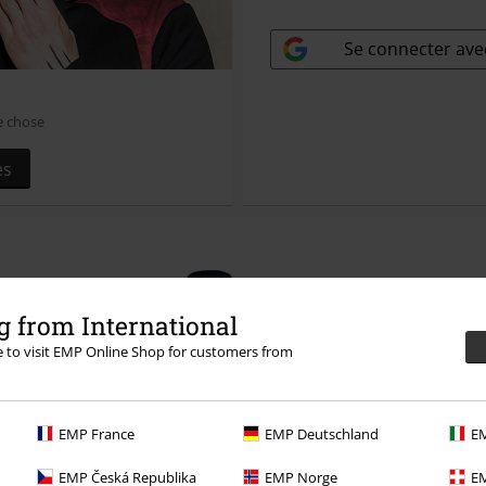
Clé de sécurité perdu
Se connecter av
e chose
es
 from International
re to visit EMP Online Shop for customers from
EMP France
EMP Deutschland
EM
EMP Česká Republika
EMP Norge
EM