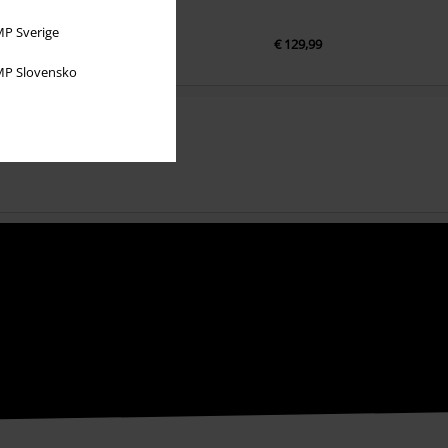
PVC
€ 59,99
P Sverige
€ 129,99
€ 53,99
P Slovensko