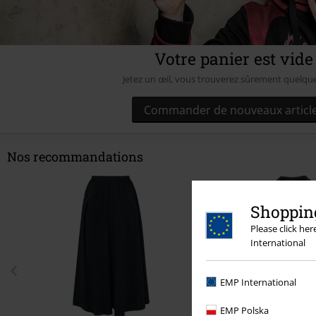
Votre panier est vide
Jetez un œil, vous trouverez sûrement quelqu
Commander de nouveaux articl
Nos recommandations
Shopping
Please click he
International
EMP International
EMP Polska