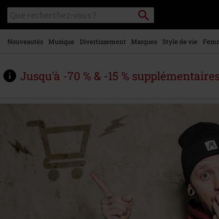
Voir le
Rechercher
Rechercher
contenu
sur
principal
le
catalogue
Nouveautés
Musique
Divertissement
Marques
Style de vie
Fem
Jusqu'à -70 % & -15 % supplémentaire