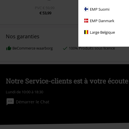
PVC
€ 59,99
EMP Suomi
€ 26,99
€ 53,99
EMP Danmark
Large Belgique
Nos garanties
BeCommerce waarborg
100% Produits sous licence
Notre Service-clients est à votre écoute
Lundi de 10:00 à 18:30
Démarrer le Chat