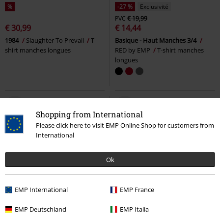
%
-27 %
Exclusivité
PVC
€ 19,99
€ 30,99
€ 14,44
1984
Slaughter To Prevail
T-
Basique - Haut Manches 3/4
shirt manches longues
RED by EMP
T-shirt manches
longues
Shopping from International
Please click here to visit EMP Online Shop for customers from
International
Ok
EMP International
EMP France
-23 %
Exclusivité
PVC
À partir de
€ 29,99
EMP Deutschland
EMP Italia
€ 37,99
€ 22,94
À partir de