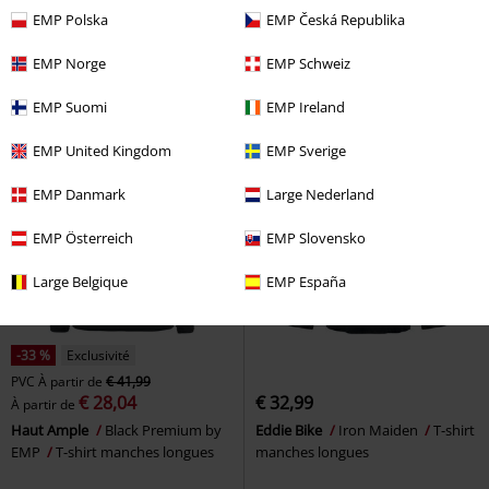
Fade
Metallica
T-shirt
Hauts Manches Longues Noirs
EMP Polska
EMP Česká Republika
manches longues
Ras-Du-Cou - Lot De 2
RED by
EMP
T-shirt manches longues
EMP Norge
EMP Schweiz
EMP Suomi
EMP Ireland
EMP United Kingdom
EMP Sverige
EMP Danmark
Large Nederland
EMP Österreich
EMP Slovensko
Large Belgique
EMP España
-33 %
Exclusivité
PVC
À partir de
€ 41,99
€ 28,04
€ 32,99
À partir de
Haut Ample
Black Premium by
Eddie Bike
Iron Maiden
T-shirt
EMP
T-shirt manches longues
manches longues