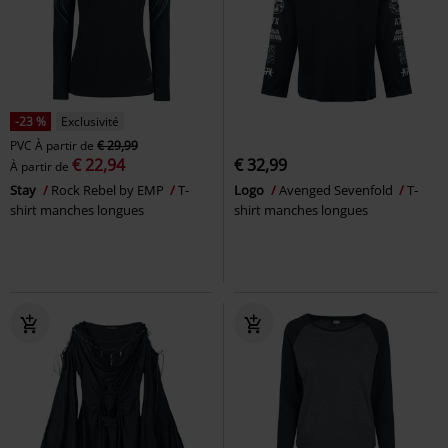
-23 %
Exclusivité
PVC
À partir de
€ 29,99
€ 22,94
€ 32,99
À partir de
Stay
Rock Rebel by EMP
T-
Logo
Avenged Sevenfold
T-
shirt manches longues
shirt manches longues