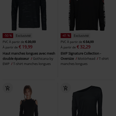
-50 %
Exclusivité
-41 %
Exclusivité
PVC
À partir de
€ 39,99
PVC
À partir de
€ 54,99
€ 19,99
€ 32,29
À partir de
À partir de
Haut manches longues avec mesh
EMP Signature Collection -
double épaisseur
Gothicana by
Oversize
Motörhead
T-shirt
EMP
T-shirt manches longues
manches longues