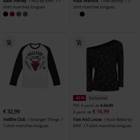
Basic Henley
RED by EMP
T-
Haut Warlock
Hell Bunny
T-
shirt manches longues
shirt manches longues
-43 %
Exclusivité
PVC
À partir de
€ 29,99
€ 32,99
€ 16,99
À partir de
Hellfire Club
Stranger Things
Fast And Loose
Rock Rebel by
T-shirt manches longues
EMP
T-shirt manches longues