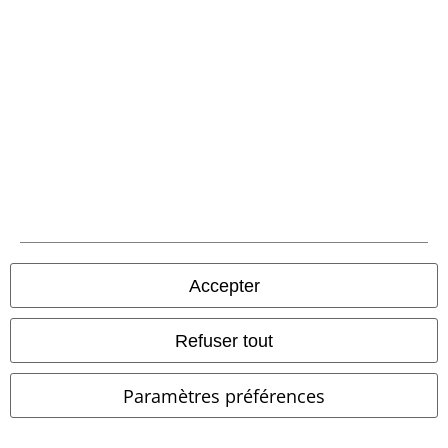
Envoi
PostNL Pickup
large app
Téléchargez la nouvelle Appli large gratuitement et profitez de tous
ses avantages et de toutes ses fonctionnalités.
Accepter
Refuser tout
A Warner Music Group Company
Paramètres préférences