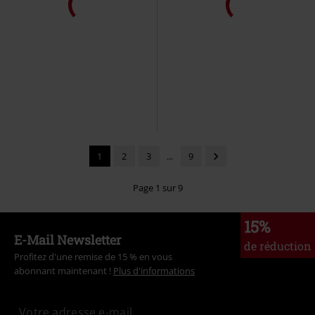
1
2
3
...
9
Page 1 sur 9
15%
E-Mail Newsletter
de réduction
Profitez d'une remise de 15 % en vous
abonnant maintenant !
Plus d'informations