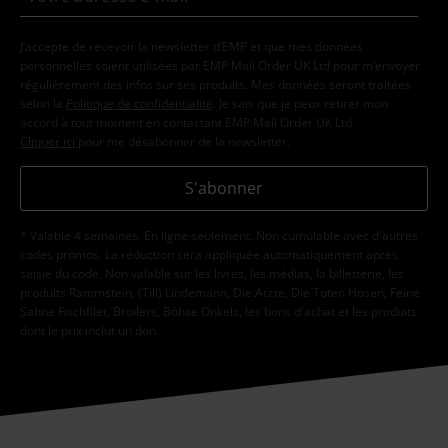
J’accepte de recevoir la newsletter d’EMP et que mes données
personnelles soient utilisées par EMP Mail Order UK Ltd pour m’envoyer
régulièrement des infos sur ses produits. Mes données seront traitées
selon la
Politique de confidentialité
. Je sais que je peux retirer mon
accord à tout moment en contactant EMP Mail Order UK Ltd.
Cliquer ici
pour me désabonner de la newsletter.
S'abonner
* Valable 4 semaines. En ligne seulement. Non cumulable avec d'autres
codes promos. La réduction sera appliquée automatiquement après
saisie du code. Non valable sur les livres, les médias, la billetterie, les
produits Rammstein, (Till) Lindemann, Die Ärzte, Die Toten Hosen, Feine
Sahne Fischfilet, Broilers, Böhse Onkelz, les bons d'achat et les produits
dont le prix inclut un don.