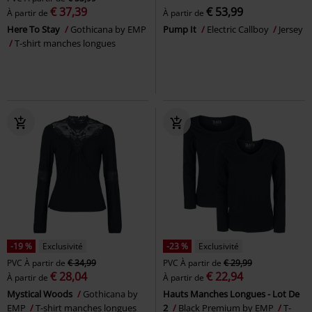
€ 37,39
€ 53,99
À partir de
À partir de
Here To Stay
Gothicana by EMP
Pump It
Electric Callboy
Jersey
T-shirt manches longues
-19 %
Exclusivité
-23 %
Exclusivité
PVC
À partir de
€ 34,99
PVC
À partir de
€ 29,99
€ 28,04
€ 22,94
À partir de
À partir de
Mystical Woods
Gothicana by
Hauts Manches Longues - Lot De
EMP
T-shirt manches longues
2
Black Premium by EMP
T-