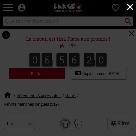
×
EMP
0
-
Merchandising
Recher
Rechercher
Musique,
sur
Gaming,
le
Films
catalogue
Le travail est fini. Place aux promos !
&
-15%
Séries
TV
0
6
5
6
1
9
0
6
5
6
1
8
9
8
2
0
-
Modes
alternatives
Par ici !
Copier le code
AFTERWORK
Vêtements & accessoires
Hauts
T-shirts manches longues (512)
Filtre