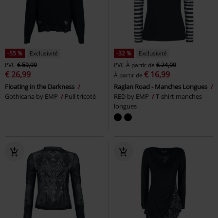
-55 %
Exclusivité
-32 %
Exclusivité
PVC
€ 59,99
PVC
À partir de
€ 24,99
€ 26,99
€ 16,99
À partir de
Floating in the Darkness
Raglan Road - Manches Longues
Gothicana by EMP
Pull tricoté
RED by EMP
T-shirt manches
longues