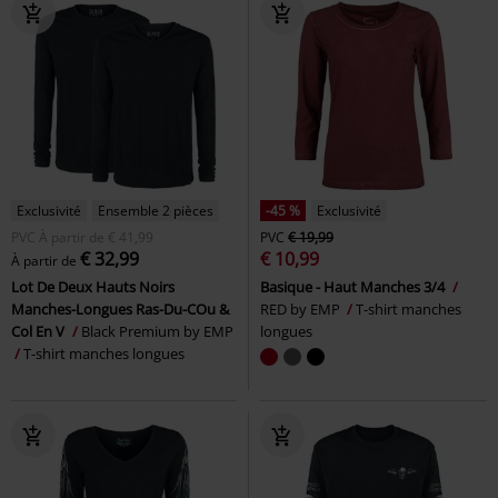
Exclusivité
Ensemble 2 pièces
-45 %
Exclusivité
PVC
À partir de
€ 41,99
PVC
€ 19,99
€ 32,99
€ 10,99
À partir de
Lot De Deux Hauts Noirs
Basique - Haut Manches 3/4
Manches-Longues Ras-Du-COu &
RED by EMP
T-shirt manches
Col En V
Black Premium by EMP
longues
T-shirt manches longues