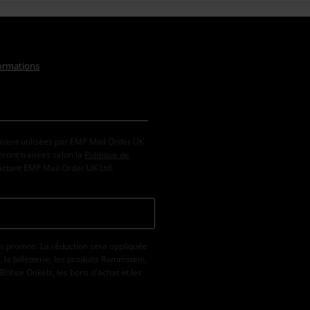
formations
oient utilisées par EMP Mail Order UK
ront traitées selon la
Politique de
tactant EMP Mail Order UK Ltd.
s promos. La réduction sera appliquée
la billetterie, les produits Rammstein,
 Böhse Onkelz, les bons d'achat et les