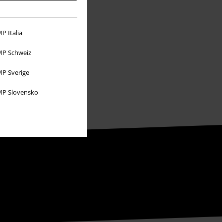
P Italia
P Schweiz
P Sverige
P Slovensko