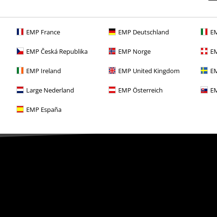
EMP France
EMP Deutschland
EM
EMP Česká Republika
EMP Norge
EM
EMP Ireland
EMP United Kingdom
EM
Large Nederland
EMP Österreich
EM
EMP España