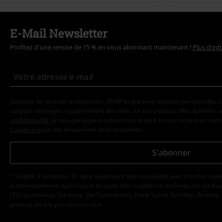
E-Mail Newsletter
Profitez d'une remise de 15 % en vous abonnant maintenant !
Plus d'in
J’accepte de recevoir la newsletter d’EMP et que mes données personnelles s
Ltd pour m’envoyer régulièrement des infos sur ses produits. Mes données se
confidentialité
. Je sais que je peux retirer mon accord à tout moment en con
Cliquer ici
pour me désabonner de la newsletter.
S'abonner
* Valable 4 semaines. En ligne seulement. Non cumulable avec d'autres code
automatiquement après saisie du code. Non valable sur les livres, les médias, 
(Till) Lindemann, Die Ärzte, Die Toten Hosen, Feine Sahne Fischfilet, Broilers,
produits dont le prix inclut un don.