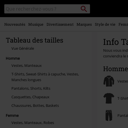
Voir le
Rechercher
Rechercher
contenu
sur
principal
le
catalogue
Nouveautés
Musique
Divertissement
Marques
Style de vie
Fem
Tableau des tailles
Info T
Vue Générale
Nous vous indi
conviendra le
Homme
Vestes, Manteaux
Homme
T-Shirts, Sweat-Shirts à capuche, Vestes,
Manches longues
Veste
Pantalons, Shorts, Kilts
Casquettes, Chapeaux
T-Shir
Chaussures, Bottes, Baskets
Femme
Pantal
Vestes, Manteaux, Robes