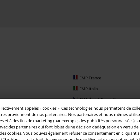
EMP France
EMP Italia
EMP Česká Republika
ollectivement appelés « cookies ». Ces technologies nous permettent de colle
EMP Schweiz
es proviennent de nos partenaires. Nos partenaires et nous-mêmes utilisons d
 et à des fins de marketing (par exemple, des publicités personnalisées) sur n
EMP Ireland
vec des partenaires qui font lobjet dune décision dadéquation en vertu de l
EMP Sverige
s des cookies. Vous pouvez également refuser ce consentement en cliquant sur «
 {2} ». Vous avez le droit de révoquer ou de modifier votre consentement à 