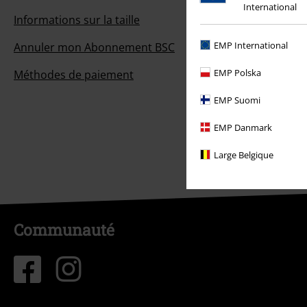
International
Informations sur la taille
EMP International
Annuler mon Abonnement BSC
EMP Polska
Méthodes de paiement
EMP Suomi
EMP Danmark
Large Belgique
Communauté