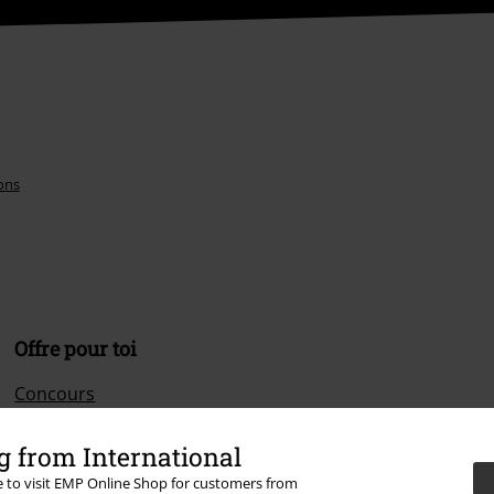
ons
Offre pour toi
Concours
Bons d'achat Large
 from International
EMP Backstage Club
re to visit EMP Online Shop for customers from