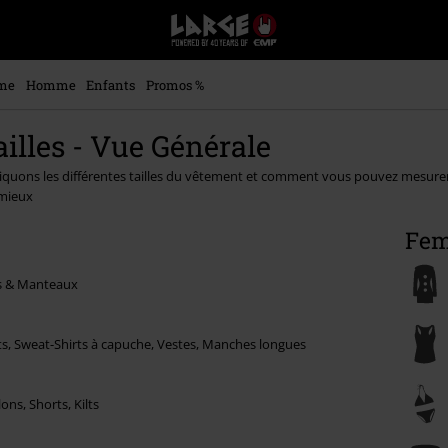
EMP
-
Merchandising
Musique,
me
Homme
Enfants
Promos %
Gaming,
Films
ailles - Vue Générale
&
Séries
quons les différentes tailles du vêtement et comment vous pouvez mesurer a
TV
 mieux
-
Modes
Fe
alternatives
s & Manteaux
ts, Sweat-Shirts à capuche, Vestes, Manches longues
ons, Shorts, Kilts