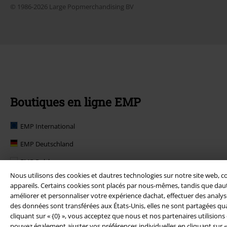
© 1986-2026 Large Popmerchandising BV
Boutiques en ligne EMP
EMP International
EMP Deutschland
EMP Polska
Nous utilisons des cookies et dautres technologies sur notre site web, c
EMP Norge
appareils. Certains cookies sont placés par nous-mêmes, tandis que dautr
améliorer et personnaliser votre expérience dachat, effectuer des analyses
EMP Suomi
des données sont transférées aux États-Unis, elles ne sont partagées qua
EMP United Kingdom
cliquant sur « {0} », vous acceptez que nous et nos partenaires utilision
pouvez également ajuster vos préférences individuelles en cliquant sur «