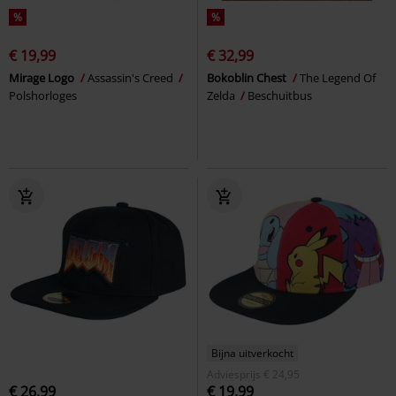
%
%
€ 19,99
€ 32,99
Mirage Logo
Assassin's Creed
Bokoblin Chest
The Legend Of
Polshorloges
Zelda
Beschuitbus
Bijna uitverkocht
Adviesprijs
€ 24,95
€ 26,99
€ 19,99