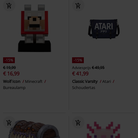
-15%
-15%
€ 19,99
Adviesprijs
€ 49,95
€ 16,99
€ 41,99
Wolf Icon
Minecraft
Classic Varsity
Atari
Bureaulamp
Schoudertas