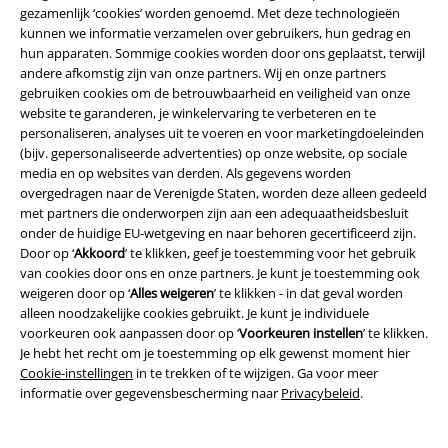
gezamenlijk ‘cookies’ worden genoemd. Met deze technologieën
klassiekers en actuele topgames. Onze
gamingkleding
spreekt gamers
kunnen we informatie verzamelen over gebruikers, hun gedrag en
van alle pluimage aan. Van retro Atari-shirts tot gelicentieerde
hun apparaten. Sommige cookies worden door ons geplaatst, terwijl
merchandise van populaire series zoals
Assassin's Creed
,
Dark Souls
of
andere afkomstig zijn van onze partners. Wij en onze partners
Fallout
. Materialen zoals katoen en gemengde weefsels zorgen voor
gebruiken cookies om de betrouwbaarheid en veiligheid van onze
optimaal draagcomfort.
website te garanderen, je winkelervaring te verbeteren en te
personaliseren, analyses uit te voeren en voor marketingdoeleinden
Verzamelobjecten voor gamers
(bijv. gepersonaliseerde advertenties) op onze website, op sociale
media en op websites van derden. Als gegevens worden
Ben je op zoek naar het juiste figuurtje voor de lege plek naast je
overgedragen naar de Verenigde Staten, worden deze alleen gedeeld
computer of playstation? Bij ons vind je een grote selectie gelicentieerde
met partners die onderworpen zijn aan een adequaatheidsbesluit
verzamelobjecten voor fans van gaming en popcultuur! Zo wordt elke
onder de huidige EU-wetgeving en naar behoren gecertificeerd zijn.
kamer een thuis voor gamers!
Door op ‘
Akkoord
’ te klikken, geef je toestemming voor het gebruik
Figuren:
Bij ons vind je
Funko Pop-figuren
van de bekendste series en
van cookies door ons en onze partners. Je kunt je toestemming ook
games. Hier wordt geen enkel fanhart teleurgesteld. Heb je zin in
weigeren door op ‘
Alles weigeren
’ te klikken - in dat geval worden
verzamelobjecten? Wij hebben hoogwaardige verzamelobjecten van
alleen noodzakelijke cookies gebruikt. Je kunt je individuele
hars, zoals de bekende tovenaar Geralt van Riva uit de epische
Witcher-
voorkeuren ook aanpassen door op ‘
Voorkeuren instellen
’ te klikken.
serie
.
Je hebt het recht om je toestemming op elk gewenst moment hier
Verzamelobjecten:
Ben je niet bang voor de allesverslindende blik van
Cookie-instellingen
in te trekken of te wijzigen. Ga voor meer
Majora's Mask? Dan is dit officiële verzamelobject uit The Legend of
informatie over gegevensbescherming naar
Privacybeleid
.
Zelda precies wat je nodig hebt voor je gaming-setup of voor de XP-zone
van je vrienden. We hebben
verzamelobjecten
waar fans dol op zullen
zijn!