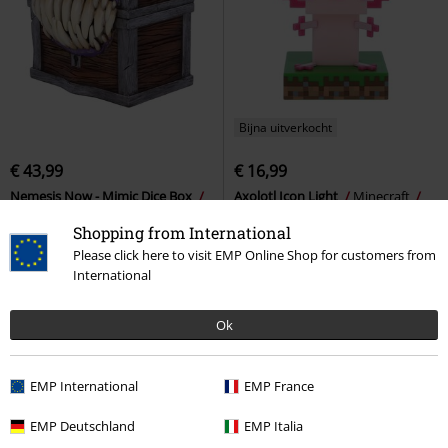
Bijna uitverkocht
€ 43,99
€ 16,99
Nemesis Now - Mimic Dice Box
Axolotl Icon Light
Minecraft
Dungeons and Dragons
Bureaulamp
Shopping from International
Bewaardoos
Please click here to visit EMP Online Shop for customers from
International
Ok
EMP International
EMP France
EMP Deutschland
EMP Italia