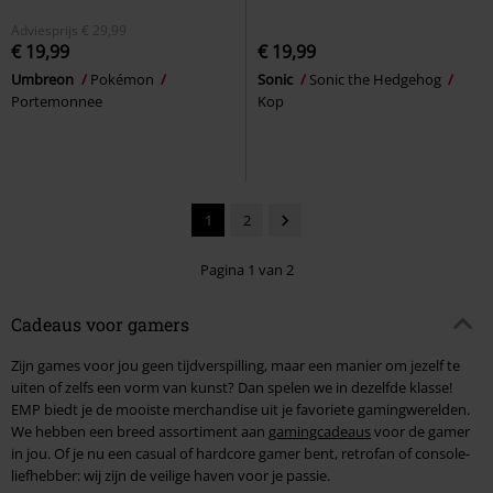
Adviesprijs
€ 29,99
€ 19,99
€ 19,99
Umbreon
Pokémon
Sonic
Sonic the Hedgehog
Portemonnee
Kop
1
2
Pagina 1 van 2
Cadeaus voor gamers
Zijn games voor jou geen tijdverspilling, maar een manier om jezelf te
uiten of zelfs een vorm van kunst? Dan spelen we in dezelfde klasse!
EMP biedt je de mooiste merchandise uit je favoriete gamingwerelden.
We hebben een breed assortiment aan
gamingcadeaus
voor de gamer
in jou. Of je nu een casual of hardcore gamer bent, retrofan of console-
liefhebber: wij zijn de veilige haven voor je passie.