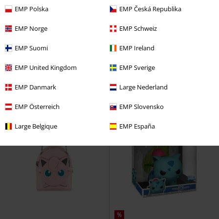
EMP Polska
EMP Česká Republika
EMP Norge
EMP Schweiz
-24%
Adviesprijs
€ 34,99
EMP Suomi
EMP Ireland
€ 26,39
€ 19,99
Pikachu
Pokémon
Wandklok
PlayStation Logo
Playstation
EMP United Kingdom
EMP Sverige
Portemonnee
EMP Danmark
Large Nederland
EMP Österreich
EMP Slovensko
Large Belgique
EMP España
%