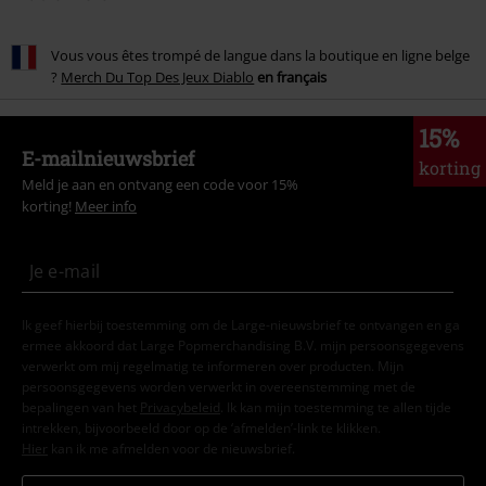
Vous vous êtes trompé de langue dans la boutique en ligne belge
?
Merch Du Top Des Jeux Diablo
en français
15%
E-mailnieuwsbrief
korting
Meld je aan en ontvang een code voor 15%
korting!
Meer info
Ik geef hierbij toestemming om de Large-nieuwsbrief te ontvangen en ga
ermee akkoord dat Large Popmerchandising B.V. mijn persoonsgegevens
verwerkt om mij regelmatig te informeren over producten. Mijn
persoonsgegevens worden verwerkt in overeenstemming met de
bepalingen van het
Privacybeleid
. Ik kan mijn toestemming te allen tijde
intrekken, bijvoorbeeld door op de ‘afmelden’-link te klikken.
Hier
kan ik me afmelden voor de nieuwsbrief.