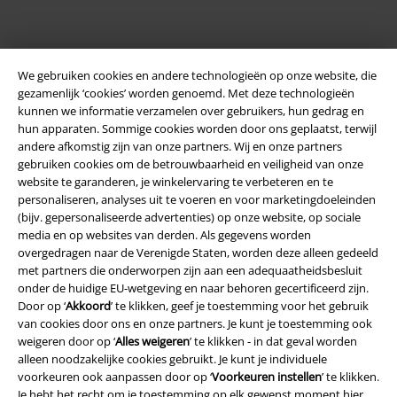
We gebruiken cookies en andere technologieën op onze website, die
gezamenlijk ‘cookies’ worden genoemd. Met deze technologieën
kunnen we informatie verzamelen over gebruikers, hun gedrag en
hun apparaten. Sommige cookies worden door ons geplaatst, terwijl
andere afkomstig zijn van onze partners. Wij en onze partners
gebruiken cookies om de betrouwbaarheid en veiligheid van onze
Legal
website te garanderen, je winkelervaring te verbeteren en te
Algemene Voorwaarden
personaliseren, analyses uit te voeren en voor marketingdoeleinden
(bijv. gepersonaliseerde advertenties) op onze website, op sociale
media en op websites van derden. Als gegevens worden
Bedrijfsgegevens
overgedragen naar de Verenigde Staten, worden deze alleen gedeeld
met partners die onderworpen zijn aan een adequaatheidsbesluit
Privacyverklaring
onder de huidige EU-wetgeving en naar behoren gecertificeerd zijn.
Door op ‘
Akkoord
’ te klikken, geef je toestemming voor het gebruik
Verklaring van conformiteit
van cookies door ons en onze partners. Je kunt je toestemming ook
weigeren door op ‘
Alles weigeren
’ te klikken - in dat geval worden
Informatie over toegankelijkheid
alleen noodzakelijke cookies gebruikt. Je kunt je individuele
voorkeuren ook aanpassen door op ‘
Voorkeuren instellen
’ te klikken.
Je hebt het recht om je toestemming op elk gewenst moment hier