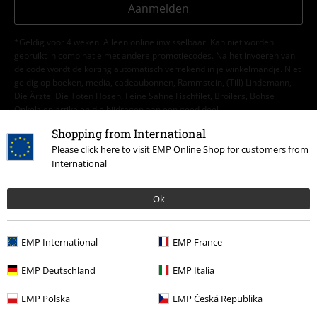
Aanmelden
*Geldig voor 4 weken. Alleen online inwisselbaar. Kan niet worden
gebruikt in combinatie met andere promotiecodes. Na het invoeren van
de code wordt de korting automatisch verrekend in je winkelmandje. Niet
geldig op boeken, media, cadeaubonnen, Rammstein, (Till) Lindemann,
Die Ärzte, Die Toten Hosen, Feine Sahne Fischfilet, Broilers, Böhse
Onkelz en artikelen die bijdragen aan een goed doel.
Shopping from International
Please click here to visit EMP Online Shop for customers from
International
Ok
Onze klantenservice staat voor je klaar
Je kunt ons morgen bereiken van 09:00 uur s morgens tot {1} uur s
EMP International
EMP France
middags.
Meer informatie
Begin chat
EMP Deutschland
EMP Italia
EMP Polska
EMP Česká Republika