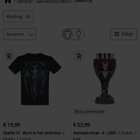
Gaming
Top gaming merch
Diablo (5)
Kleding
(4)
Filter
Bijna uitverkocht
€ 19,99
€ 53,99
Diablo IV - Burn in her embrace
Nemesis Now - 4 - Lilith
Diablo
Diablo
T-shirt
Kelk