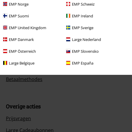
EMP Norge
EMP Schweiz
Klantenservice
EMP Suomi
EMP Ireland
Veelgestelde vragen
EMP United Kingdom
EMP Sverige
Retourvoorwaarden
EMP Danmark
Large Nederland
Retourneer item
EMP Österreich
EMP Slovensko
Algemene maat info
Large Belgique
EMP España
Annuleer mijn BSC-lidmaatschap
Betaalmethodes
Overige acties
Prijsvragen
Large Cadeaubonnen