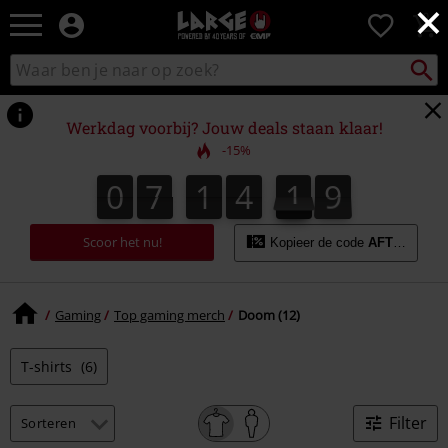
×
Large
0
–
Muziek-,
Packst
Zoek
zoeken
entertainment-,
in
en
catalogus
gaming-
Werkdag voorbij? Jouw deals staan klaar!
merch
-15%
+
alternatieve
0
7
1
4
1
9
9
0
7
1
4
1
8
8
2
0
kleding
Scoor het nu!
Kopieer de code
AFTERWOR
Gaming
Top gaming merch
Doom (12)
T-shirts
(6)
Filter