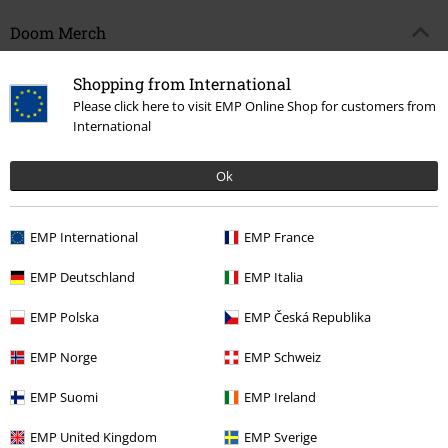
Doom Merch
Shopping from International
Bij ons vind je nog meer fanartikelen voor jouw favoriete band. Blijf hier
Please click here to visit EMP Online Shop for customers from
gewoon browsen:
International
● Pokemon-trui
● Pokemon-poster
Ok
● Retro Game Shop
● Gaming Poster
● Gaming muis
EMP International
EMP France
● Gaming muismat
● Tafelblad kopen
EMP Deutschland
EMP Italia
● Videogames bestellen
EMP Polska
EMP Česká Republika
EMP Norge
EMP Schweiz
15%
E-mailnieuwsbrief
korting
EMP Suomi
EMP Ireland
Meld je aan en ontvang een code voor 15%
korting!
Meer info
EMP United Kingdom
EMP Sverige