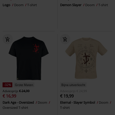
Logo
Doom
T-shirt
Demon Slayer
Doom
T-shirt
-32%
Grote Maten
Bijna uitverkocht
Adviesprijs
€ 24,99
Adviesprijs
€ 24,99
€ 16,99
€ 19,99
Dark Age - Oversized
Doom
Eternal - Slayer Symbol
Doom
Oversized T-shirt
T-shirt