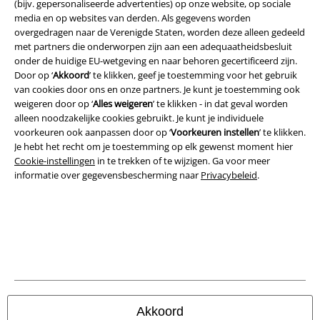
(bijv. gepersonaliseerde advertenties) op onze website, op sociale
Algemene Voorwaarden
media en op websites van derden. Als gegevens worden
overgedragen naar de Verenigde Staten, worden deze alleen gedeeld
Bedrijfsgegevens
met partners die onderworpen zijn aan een adequaatheidsbesluit
onder de huidige EU-wetgeving en naar behoren gecertificeerd zijn.
Door op ‘
Akkoord
’ te klikken, geef je toestemming voor het gebruik
Privacyverklaring
van cookies door ons en onze partners. Je kunt je toestemming ook
weigeren door op ‘
Alles weigeren
’ te klikken - in dat geval worden
Verklaring van conformiteit
alleen noodzakelijke cookies gebruikt. Je kunt je individuele
voorkeuren ook aanpassen door op ‘
Voorkeuren instellen
’ te klikken.
Informatie over toegankelijkheid
Je hebt het recht om je toestemming op elk gewenst moment hier
Cookie-instellingen
in te trekken of te wijzigen. Ga voor meer
Cookie-instellingen
informatie over gegevensbescherming naar
Privacybeleid
.
Annuleer bestelling
Alle prijzen incl.
wettelijke BTW
© 1986-2026 Large Popmerchandising BV
Akkoord