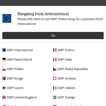
Shopping from International
Onze klantenservice staat voor je klaar
Please click here to visit EMP Online Shop for customers from
Bereikbaar: maandag van 09:00 uur tot 17:00 uur.
Meer informatie
International
Begin chat
Ok
EMP International
EMP France
Klantenservice
EMP Deutschland
EMP Italia
Veelgestelde vragen
EMP Polska
EMP Česká Republika
Retourvoorwaarden
EMP Norge
EMP Schweiz
Retourneer item
EMP Suomi
EMP Ireland
Algemene maat info
EMP United Kingdom
EMP Sverige
Annuleer mijn BSC-lidmaatschap