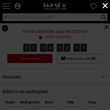
×
Large
0
–
Muziek-,
Packst
Zoek
zoeken
entertainment-,
in
en
catalogus
gaming-
Tot 70% KORTING plus 15% EXTRA*
merch
HAPPY WEEKEND
+
alternatieve
0
1
0
4
5
2
1
1
0
1
0
4
5
2
1
0
2
0
1
kleding
Scoor het nu!
Kopieer de code
WEEKEND
Maattabel
Overzicht
Bikini's en ondergoed
Mannen
Maten
Kledingmaten
Borst
Taille
Heup
Jassen