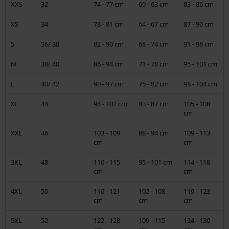
XXS
32
74 - 77 cm
60 - 63 cm
83 - 86 cm
T-Shirts, vesten & truien, mouwloze shirts, longsleeves
XS
34
78 - 81 cm
64 - 67 cm
87 - 90 cm
Broeken, korte broeken en kilts
S
36/ 38
82 - 90 cm
68 - 74 cm
91 - 98 cm
Caps, hoeden
M
38/ 40
86 - 94 cm
71 - 78 cm
95 - 101 cm
Schoenen, laarzen, sneakers
L
40/ 42
90 - 97 cm
75 - 82 cm
98 - 104 cm
Vrouwen
XL
44
98 - 102 cm
83 - 87 cm
105 - 108
cm
Jassen, jurken
XXL
46
103 - 109
88 - 94 cm
109 - 113
T-Shirts, topjes, vesten, truien, jassen, longsleeves
cm
cm
3XL
Bikini's en ondergoed
48
110 - 115
95 - 101 cm
114 - 118
cm
cm
Korsetten
4XL
50
116 - 121
102 - 108
119 - 123
cm
cm
cm
Broeken, korte broeken en rokjes
5XL
52
122 - 128
109 - 115
124 - 130
Caps, hoeden