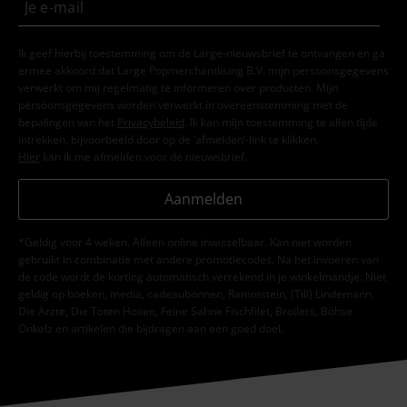
Ik geef hierbij toestemming om de Large-nieuwsbrief te ontvangen en ga
ermee akkoord dat Large Popmerchandising B.V. mijn persoonsgegevens
verwerkt om mij regelmatig te informeren over producten. Mijn
persoonsgegevens worden verwerkt in overeenstemming met de
bepalingen van het
Privacybeleid
. Ik kan mijn toestemming te allen tijde
intrekken, bijvoorbeeld door op de ‘afmelden’-link te klikken.
Hier
kan ik me afmelden voor de nieuwsbrief.
Aanmelden
*Geldig voor 4 weken. Alleen online inwisselbaar. Kan niet worden
gebruikt in combinatie met andere promotiecodes. Na het invoeren van
de code wordt de korting automatisch verrekend in je winkelmandje. Niet
geldig op boeken, media, cadeaubonnen, Rammstein, (Till) Lindemann,
Die Ärzte, Die Toten Hosen, Feine Sahne Fischfilet, Broilers, Böhse
Onkelz en artikelen die bijdragen aan een goed doel.