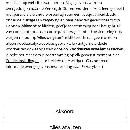
Bedrijfsgegevens
media en op websites van derden. Als gegevens worden
overgedragen naar de Verenigde Staten, worden deze alleen gedeeld
met partners die onderworpen zijn aan een adequaatheidsbesluit
Privacyverklaring
onder de huidige EU-wetgeving en naar behoren gecertificeerd zijn.
Door op ‘
Akkoord
’ te klikken, geef je toestemming voor het gebruik
Verklaring van conformiteit
van cookies door ons en onze partners. Je kunt je toestemming ook
weigeren door op ‘
Alles weigeren
’ te klikken - in dat geval worden
Informatie over toegankelijkheid
alleen noodzakelijke cookies gebruikt. Je kunt je individuele
voorkeuren ook aanpassen door op ‘
Voorkeuren instellen
’ te klikken.
Cookie-instellingen
Je hebt het recht om je toestemming op elk gewenst moment hier
Cookie-instellingen
in te trekken of te wijzigen. Ga voor meer
informatie over gegevensbescherming naar
Privacybeleid
.
Annuleer bestelling
Alle prijzen incl.
wettelijke BTW
© 1986-2026 Large Popmerchandising BV
Akkoord
Onze online shops
Alles afwijzen