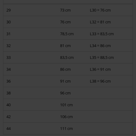
T-Shirts, vesten & truien, mouwloze shirts, longsleeves
29
73 cm
L30 = 76 cm
Broeken, korte broeken en kilts
30
76 cm
L32 = 81 cm
Caps, hoeden
31
78,5 cm
L33 = 83,5 cm
32
81 cm
L34 = 86 cm
Schoenen, laarzen, sneakers
33
83,5 cm
L35 = 88,5 cm
Vrouwen
34
86 cm
L36 = 91 cm
Jassen, jurken
36
91 cm
L38 = 96 cm
T-Shirts, topjes, vesten, truien, jassen, longsleeves
38
96 cm
Bikini's en ondergoed
40
101 cm
Korsetten
42
106 cm
Broeken, korte broeken en rokjes
44
111 cm
Caps, hoeden