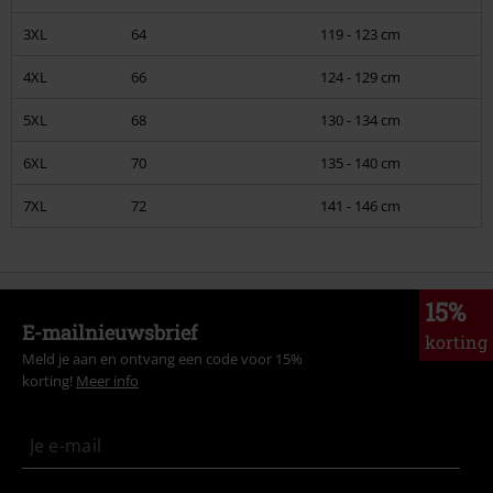
3XL
64
119 - 123 cm
4XL
66
124 - 129 cm
5XL
68
130 - 134 cm
6XL
70
135 - 140 cm
7XL
72
141 - 146 cm
15%
E-mailnieuwsbrief
korting
Meld je aan en ontvang een code voor 15%
korting!
Meer info