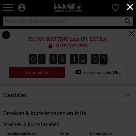
×
Large
0
–
Muziek-,
Packst
Zoek
zoeken
entertainment-,
in
en
catalogus
gaming-
Tot 70% KORTING plus 15% EXTRA*
merch
HAPPY WEEKEND
+
alternatieve
0
1
1
6
1
2
5
4
0
1
1
6
1
2
5
3
3
5
4
kleding
Scoor het nu!
Kopieer de code
WEEKEND
Maattabel
Overzicht
Broeken & korte broeken en kilts
Mannen
Broeken & korte broeken
Jassen
Broekmaat/Inch
Taille
Binnenmaat