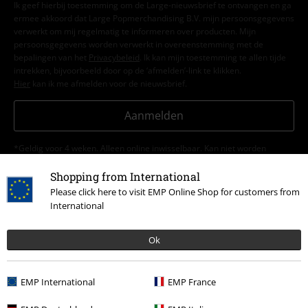
Ik geef hierbij toestemming om de Large-nieuwsbrief te ontvangen en ga
ermee akkoord dat Large Popmerchandising B.V. mijn persoonsgegevens
verwerkt om mij regelmatig te informeren over producten. Mijn
persoonsgegevens worden verwerkt in overeenstemming met de
bepalingen van het
Privacybeleid
. Ik kan mijn toestemming te allen tijde
intrekken, bijvoorbeeld door op de ‘afmelden’-link te klikken.
Hier
kan ik me afmelden voor de nieuwsbrief.
Aanmelden
*Geldig voor 4 weken. Alleen online inwisselbaar. Kan niet worden
gebruikt in combinatie met andere promotiecodes. Na het invoeren van
de code wordt de korting automatisch verrekend in je winkelmandje. Niet
Shopping from International
geldig op boeken, media, cadeaubonnen, Rammstein, (Till) Lindemann,
Please click here to visit EMP Online Shop for customers from
Die Ärzte, Die Toten Hosen, Feine Sahne Fischfilet, Broilers, Böhse
International
Onkelz en artikelen die bijdragen aan een goed doel.
Ok
EMP International
EMP France