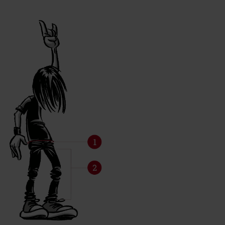
Schoenen, laarzen, sneakers Vrouwen
Baby’s en kids
T-Shirts, vesten, truien, jassen, rompertjes
Maten voor broeken
Mannen
Vrouwen
Onderhoudsinformatie
Materiaalinformatie
Vlekken behandelen