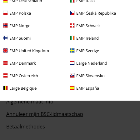
EMP Deutschland
EMP Italia
Onze klantenservice staat voor je klaar
Bereikbaar: maandag van 09:00 uur tot 17:00 uur.
Meer informatie
EMP Polska
EMP Česká Republika
Begin chat
EMP Norge
EMP Schweiz
EMP Suomi
EMP Ireland
Klantenservice
EMP United Kingdom
EMP Sverige
EMP Danmark
Large Nederland
Veelgestelde vragen
EMP Österreich
EMP Slovensko
Retourvoorwaarden
Large Belgique
EMP España
Retourneer item
Algemene maat info
Annuleer mijn BSC-lidmaatschap
Betaalmethodes