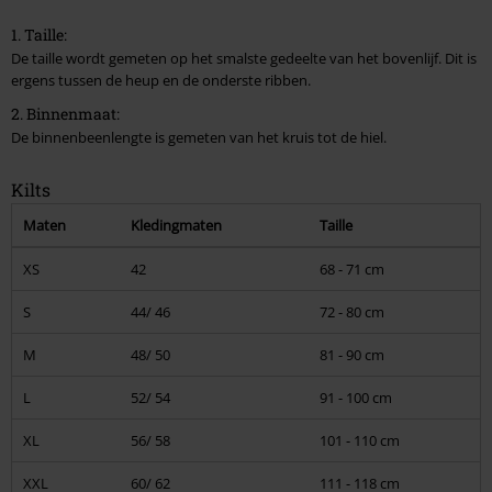
1. Taille:
De taille wordt gemeten op het smalste gedeelte van het bovenlijf. Dit is
ergens tussen de heup en de onderste ribben.
2. Binnenmaat:
De binnenbeenlengte is gemeten van het kruis tot de hiel.
Kilts
Maten
Kledingmaten
Taille
XS
42
68 - 71 cm
S
44/ 46
72 - 80 cm
M
48/ 50
81 - 90 cm
L
52/ 54
91 - 100 cm
XL
56/ 58
101 - 110 cm
XXL
60/ 62
111 - 118 cm