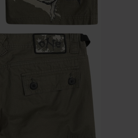
Alleen geldig 
Minimale best
Zodra je de co
winkelmandje.
Kan niet geco
Rammstein, (Ti
cadeaubonnen e