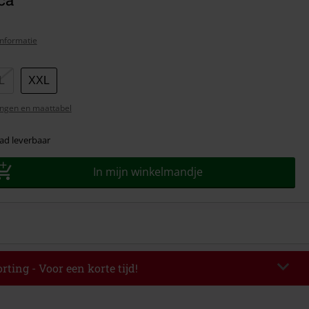
nformatie
L
XXL
ngen en maattabel
ad leverbaar
In mijn winkelmandje
rting - Voor een korte tijd!
TERWORK
Kopieer de code