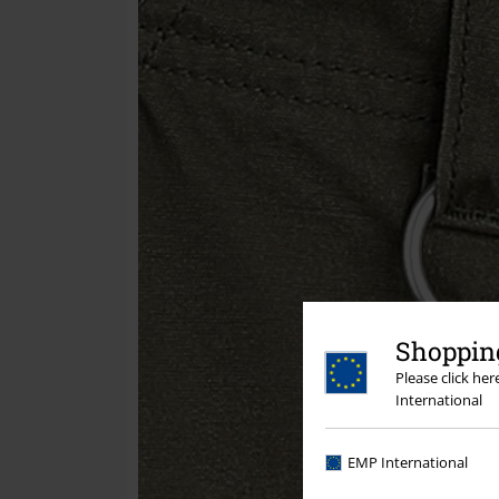
Shopping
Please click he
International
EMP International