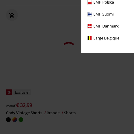
EMP Polska
EMP Suomi
EMP Danmark
Large Belgique
%
Exclusief
€ 32,99
vanaf
Cody Vintage Shorts
Brandit
Shorts