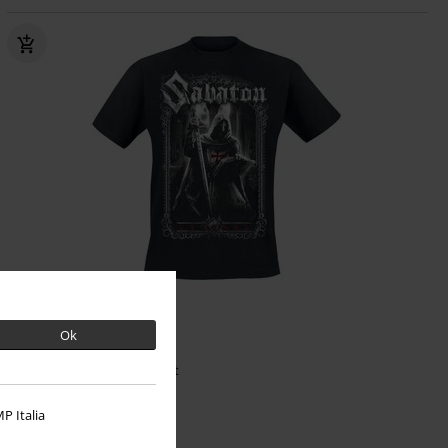
Grote maten
Premium
Adviesprijs
vanaf
€ 30,99
Ok
€ 26,99
vanaf
Templars
Sabaton
T-shirt
P Italia