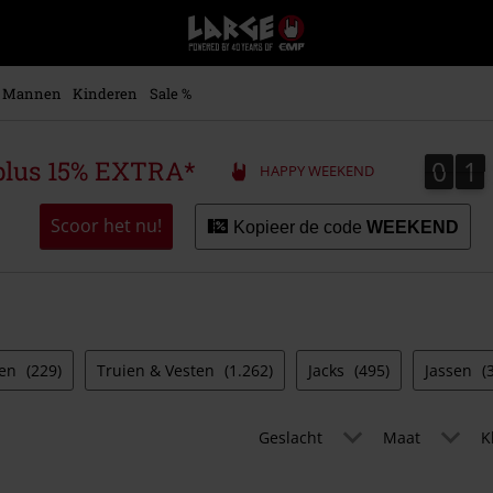
Large
–
Muziek-,
entertainment-,
Mannen
Kinderen
Sale %
en
gaming-
merch
0
1
0
1
plus 15% EXTRA*
HAPPY WEEKEND
+
alternatieve
kleding
Scoor het nu!
Kopieer de code
WEEKEND
den
(229)
Truien & Vesten
(1.262)
Jacks
(495)
Jassen
(
Geslacht
Maat
K