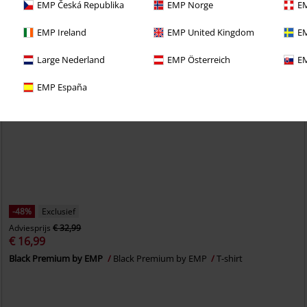
EMP Česká Republika
EMP Norge
EM
EMP Ireland
EMP United Kingdom
EM
Large Nederland
EMP Österreich
EM
EMP España
-48%
Exclusief
Adviesprijs
€ 32,99
€ 16,99
Black Premium by EMP
Black Premium by EMP
T-shirt