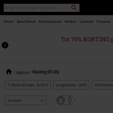
Overslaan
Packstation
Zoek
naar
zoeken
in
hoofdinhoud
catalogus
Nieuw
Band Merch
Entertainment
Merken
Lifestyle
Vrouwen
Tot 70% KORTING 
Kleding (8145)
Mannen
T-shirts en tops
(5.067)
Longsleeves
(237)
Overhem