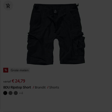
%
Grote maten
€ 24,79
vanaf
BDU Ripstop Short
Brandit
Shorts
+4