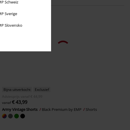
P Schweiz
P Sverige
P Slovensko
Bijna uitverkocht
Exclusief
Adviesprijs
vanaf
€ 44,99
€ 43,99
vanaf
Army Vintage Shorts
Black Premium by EMP
Shorts