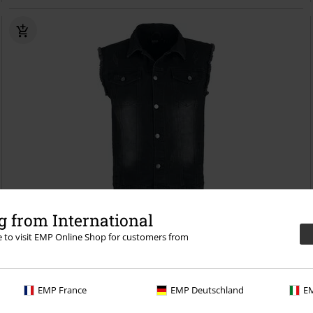
-16%
Exclusief
 from International
Adviesprijs
vanaf
€ 44,99
re to visit EMP Online Shop for customers from
€ 37,39
vanaf
Life Of An Easy Rider
Black Premium by EMP
Bodywarmer
EMP France
EMP Deutschland
EM