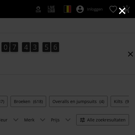
×
0
Inloggen
0
7
4
3
5
5
0
7
4
3
5
4
4
0
6
4
5
37)
Broeken
(618)
Overalls en jumpsuits
(4)
Kilts
(9)
leur
Merk
Prijs
Alle zoekresultaten