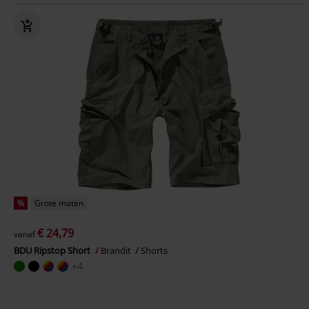
%
Grote maten
€ 24,79
vanaf
BDU Ripstop Short
Brandit
Shorts
+4