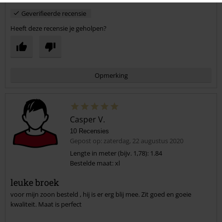
Geverifieerde recensie
Heeft deze recensie je geholpen?
Opmerking
Casper V.
10 Recensies
Gepost op: zaterdag, 22 augustus 2020
Lengte in meter (bijv. 1,78): 1.84
Bestelde maat: xl
Commentaar versturen
leuke broek
voor mijn zoon besteld , hij is er erg blij mee. Zit goed en goeie
kwaliteit. Maat is perfect