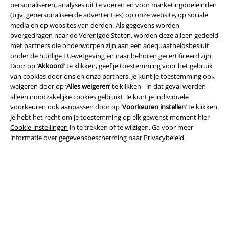
personaliseren, analyses uit te voeren en voor marketingdoeleinden
(bijv. gepersonaliseerde advertenties) op onze website, op sociale
media en op websites van derden. Als gegevens worden
overgedragen naar de Verenigde Staten, worden deze alleen gedeeld
met partners die onderworpen zijn aan een adequaatheidsbesluit
onder de huidige EU-wetgeving en naar behoren gecertificeerd zijn.
Door op ‘
Akkoord
’ te klikken, geef je toestemming voor het gebruik
van cookies door ons en onze partners. Je kunt je toestemming ook
Legal
weigeren door op ‘
Alles weigeren
’ te klikken - in dat geval worden
alleen noodzakelijke cookies gebruikt. Je kunt je individuele
Algemene Voorwaarden
voorkeuren ook aanpassen door op ‘
Voorkeuren instellen
’ te klikken.
Je hebt het recht om je toestemming op elk gewenst moment hier
Bedrijfsgegevens
Cookie-instellingen
in te trekken of te wijzigen. Ga voor meer
informatie over gegevensbescherming naar
Privacybeleid
.
Privacyverklaring
Verklaring van conformiteit
Informatie over toegankelijkheid
Cookie-instellingen