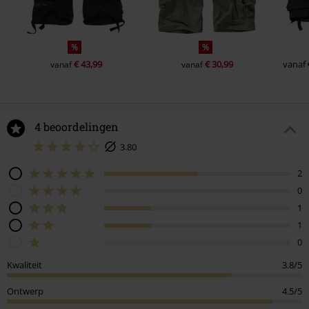
%
%
€ 43,99
€ 30,99
vanaf
vanaf
vanaf
4 beoordelingen
3.80
2
0
1
1
0
Kwaliteit
3.8/5
Ontwerp
4.5/5