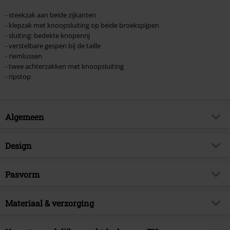
- steekzak aan beide zijkanten
- klepzak met knoopsluiting op beide broekspijpen
- sluiting: bedekte knopenrij
- verstelbare gespen bij de taille
- riemlussen
- twee achterzakken met knoopsluiting
- ripstop
Algemeen
Artikelnr.
398170
Design
Titel
BDU Ripstop Short
Producttype
Shorts
Brand
Pasvorm
Brandit
Patroon
effen
Artikelonderwerp
Basics
Lengte (van de kleding)
Kort
Kleur
Materiaal & verzorging
zwart
Releasedatum
01-04-2024
Sexe
Mannen
Buitenmateriaal
100% katoen