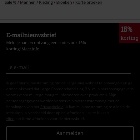
Sale %
Mannen
Kleding
Broeken
Korte broeken
15%
E-mailnieuwsbrief
korting
Meld je aan en ontvang een code voor 15%
korting!
Meer info
Ik geef hierbij toestemming om de Large-nieuwsbrief te ontvangen en ga
ermee akkoord dat Large Popmerchandising B.V. mijn persoonsgegevens
verwerkt om mij regelmatig te informeren over producten. Mijn
persoonsgegevens worden verwerkt in overeenstemming met de
bepalingen van het
Privacybeleid
. Ik kan mijn toestemming te allen tijde
intrekken, bijvoorbeeld door op de ‘afmelden’-link te klikken.
Hier
kan ik me afmelden voor de nieuwsbrief.
Aanmelden