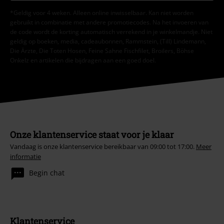
*Geldig voor 4 weken. Alleen online inwisselbaar. Kan niet worden
gebruikt in combinatie met andere promotiecodes. Na het invoeren van
de code wordt de korting automatisch verrekend in je winkelmandje. Niet
geldig op boeken, media, cadeaubonnen, Rammstein, (Till) Lindemann,
Die Ärzte, Die Toten Hosen, Feine Sahne Fischfilet, Broilers, Böhse
Onkelz en artikelen die bijdragen aan een goed doel.
Onze klantenservice staat voor je klaar
Vandaag is onze klantenservice bereikbaar van 09:00 tot 17:00.
Meer
informatie
Begin chat
Klantenservice