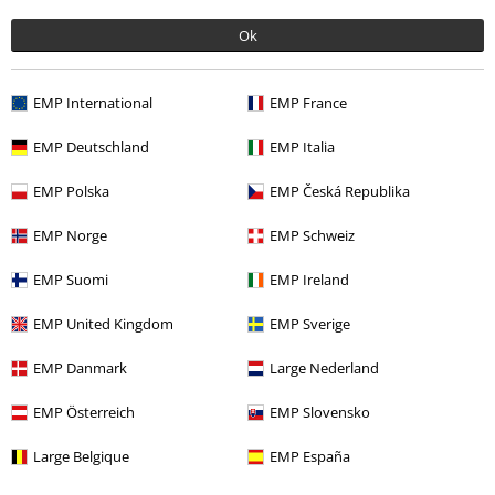
Opmerking
Ok
EMP International
EMP France
Aart S.
EMP Deutschland
EMP Italia
2 Recensies
Gepost op: vrijdag, 15 mei 2026
EMP Polska
EMP Česká Republika
Korte broek
EMP Norge
EMP Schweiz
De pasvorm rond mijn middel is goed maar de broekspijpen zijn erg
Commentaar versturen
lang en wijd.
EMP Suomi
EMP Ireland
EMP United Kingdom
EMP Sverige
EMP Danmark
Large Nederland
Kwaliteit
EMP Österreich
EMP Slovensko
4
Ontwerp
3
Pasvorm
Large Belgique
EMP España
3