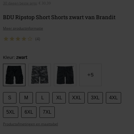
30 dagen beste prijs
:
€ 30,39
BDU Ripstop Short Shorts zwart van Brandit
Meer productinformatie
(4)
Kies
Kleur:
zwart
je
maat
+5
S
M
L
XL
XXL
3XL
4XL
5XL
6XL
7XL
Productafmetingen en maattabel