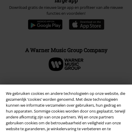
large app
Download gratis de nieuwe large app en profiteer van alle nieuwe
functies en voordelen!
A Warner Music Group Company
Beveiliging
We gebruiken cookies en andere technologieën op onze website, die
gezamenlijk ‘cookies’ worden genoemd. Met deze technologieën
kunnen we informatie verzamelen over gebruikers, hun gedrag en
hun apparaten. Sommige cookies worden door ons geplaatst, terwijl
andere afkomstig zijn van onze partners. Wij en onze partners
gebruiken cookies om de betrouwbaarheid en veiligheid van onze
website te garanderen, je winkelervaring te verbeteren en te