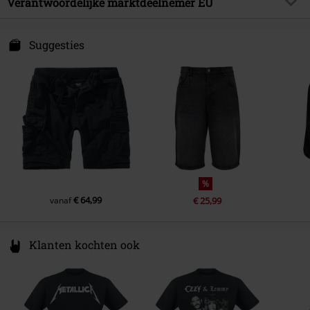
Verantwoordelijke marktdeelnemer EU
Verzorgingsinstructies
Machinewasbaar
Brandit Textil GmbH
Spichernstraße 6A
Suggesties
50672 Köln
Germany
info@brandit-wear.com
%
€ 64,99
vanaf
€ 25,99
Klanten kochten ook