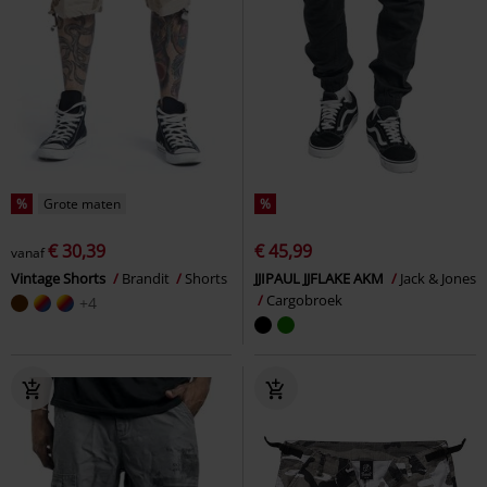
%
Grote maten
%
€ 30,39
€ 45,99
vanaf
Vintage Shorts
Brandit
Shorts
JJIPAUL JJFLAKE AKM
Jack & Jones
Cargobroek
+4