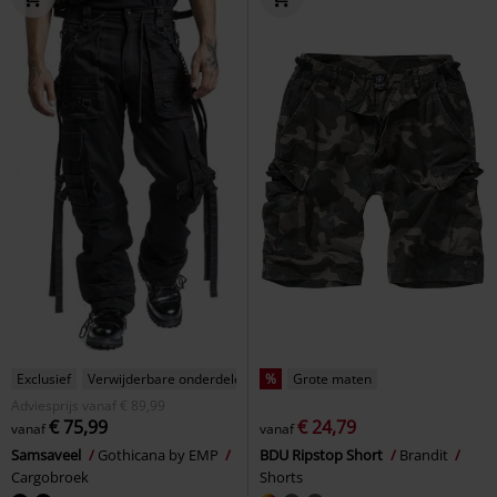
Exclusief
Verwijderbare onderdelen
%
Grote maten
Adviesprijs
vanaf
€ 89,99
€ 75,99
€ 24,79
vanaf
vanaf
Samsaveel
Gothicana by EMP
BDU Ripstop Short
Brandit
Cargobroek
Shorts