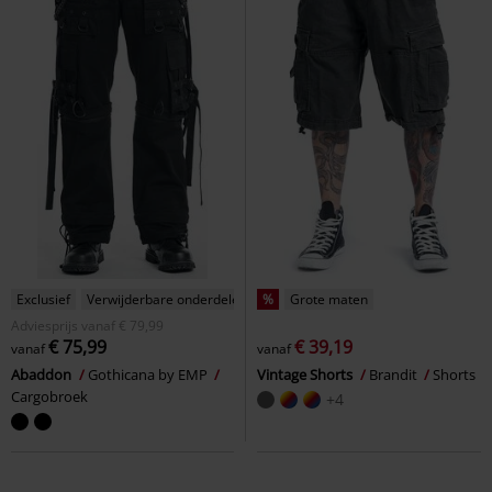
Exclusief
Verwijderbare onderdelen
%
Grote maten
Adviesprijs
vanaf
€ 79,99
€ 75,99
€ 39,19
vanaf
vanaf
Abaddon
Gothicana by EMP
Vintage Shorts
Brandit
Shorts
Cargobroek
+4