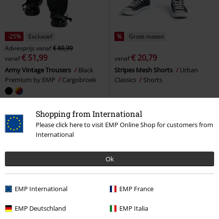
-25%
Exclusief
%
Grote maten
Adviesprijs
vanaf
€ 69,99
€ 51,99
€ 20,79
vanaf
vanaf
Army Vintage Trousers
Black
Stripes Mesh Shorts
Urban
Premium by EMP
Cargobroek
Classics
Shorts
Shopping from International
Please click here to visit EMP Online Shop for customers from
International
Ok
EMP International
EMP France
EMP Deutschland
EMP Italia