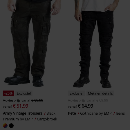
-25%
Exclusief
Exclusief
Metalen details
Adviesprijs
vanaf
€ 69,99
Adviesprijs
vanaf
€ 69,99
€ 51,99
€ 64,99
vanaf
vanaf
Army Vintage Trousers
Black
Pete
Gothicana by EMP
Jeans
Premium by EMP
Cargobroek