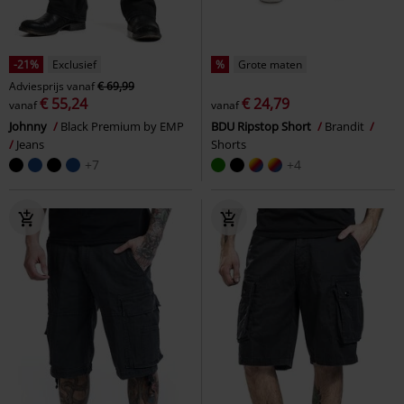
-21%
Exclusief
%
Grote maten
Adviesprijs
vanaf
€ 69,99
€ 55,24
€ 24,79
vanaf
vanaf
Johnny
Black Premium by EMP
BDU Ripstop Short
Brandit
Jeans
Shorts
+7
+4