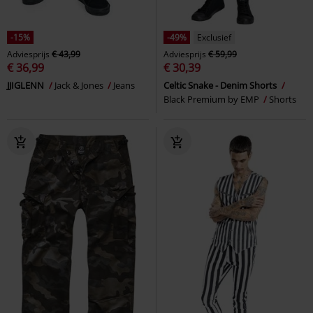
-15%
-49%
Exclusief
Adviesprijs
€ 43,99
Adviesprijs
€ 59,99
€ 36,99
€ 30,39
JJIGLENN
Jack & Jones
Jeans
Celtic Snake - Denim Shorts
Black Premium by EMP
Shorts