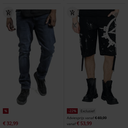
%
-22%
Exclusief
Adviesprijs
vanaf
€ 69,99
€ 32,99
€ 53,99
vanaf