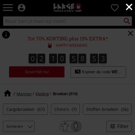
×
Large
0
–
Muziek-,
Packst
Zoek
zoeken
entertainment-,
in
en
catalogus
gaming-
Tot 70% KORTING plus 15% EXTRA*
merch
HAPPY WEEKEND
+
alternatieve
0
2
1
0
5
8
5
1
0
2
1
0
5
8
5
1
2
kleding
Scoor het nu!
Kopieer de code
WEEKEND
Mannen
Kleding
Broeken (619)
Cargobroeken
(67)
Chino's
(7)
Stoffen broeken
(56)
Filter