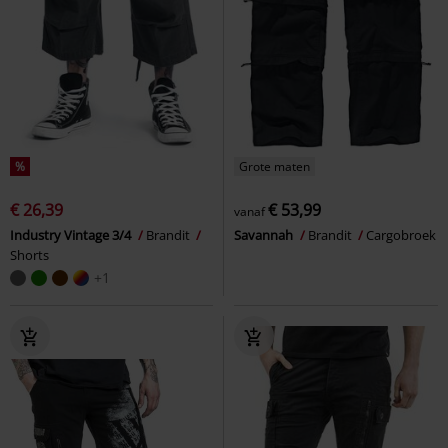
%
Grote maten
€ 26,39
€ 53,99
vanaf
Industry Vintage 3/4
Brandit
Savannah
Brandit
Cargobroek
Shorts
+1