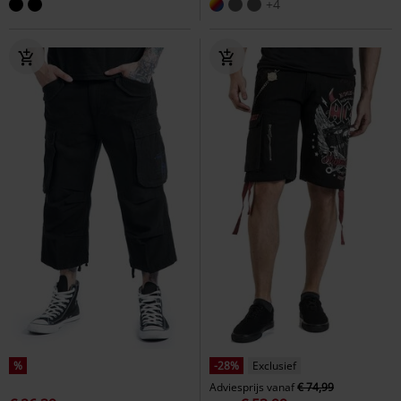
+4
%
-28%
Exclusief
Adviesprijs
vanaf
€ 74,99