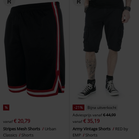
%
-21%
Bijna uitverkocht
Adviesprijs
vanaf
€ 44,99
€ 20,79
€ 35,19
vanaf
vanaf
Stripes Mesh Shorts
Urban
Army Vintage Shorts
RED by
Classics
Shorts
EMP
Shorts