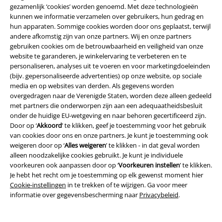
€ 30,39
€ 55,24
vanaf
gezamenlijk ‘cookies’ worden genoemd. Met deze technologieën
kunnen we informatie verzamelen over gebruikers, hun gedrag en
Free Spirit Shorts
Rock Rebel by
Johnny
Black Premium by EMP
hun apparaten. Sommige cookies worden door ons geplaatst, terwijl
EMP
Shorts
Jeans
andere afkomstig zijn van onze partners. Wij en onze partners
+7
gebruiken cookies om de betrouwbaarheid en veiligheid van onze
website te garanderen, je winkelervaring te verbeteren en te
personaliseren, analyses uit te voeren en voor marketingdoeleinden
(bijv. gepersonaliseerde advertenties) op onze website, op sociale
media en op websites van derden. Als gegevens worden
overgedragen naar de Verenigde Staten, worden deze alleen gedeeld
met partners die onderworpen zijn aan een adequaatheidsbesluit
onder de huidige EU-wetgeving en naar behoren gecertificeerd zijn.
Door op ‘
Akkoord
’ te klikken, geef je toestemming voor het gebruik
van cookies door ons en onze partners. Je kunt je toestemming ook
weigeren door op ‘
Alles weigeren
’ te klikken - in dat geval worden
alleen noodzakelijke cookies gebruikt. Je kunt je individuele
voorkeuren ook aanpassen door op ‘
Voorkeuren instellen
’ te klikken.
Je hebt het recht om je toestemming op elk gewenst moment hier
Cookie-instellingen
in te trekken of te wijzigen. Ga voor meer
informatie over gegevensbescherming naar
Privacybeleid
.