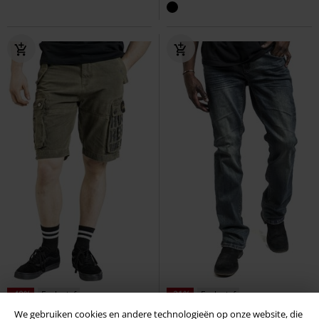
-49%
Exclusief
-21%
Exclusief
Adviesprijs
€ 59,99
Adviesprijs
vanaf
€ 69,99
We gebruiken cookies en andere technologieën op onze website, die