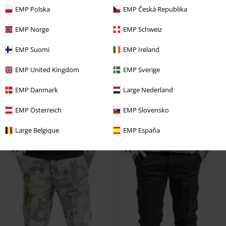
EMP Polska
EMP Česká Republika
EMP Norge
EMP Schweiz
EMP Suomi
EMP Ireland
EMP United Kingdom
EMP Sverige
-47%
Exclusief
-38%
Exclusief
Adviesprijs
vanaf
€ 74,99
Adviesprijs
vanaf
€ 64,99
EMP Danmark
Large Nederland
€ 39,19
€ 39,94
vanaf
vanaf
EMP Signature Collection
Amon
Army Vintage Trousers
Black
EMP Österreich
EMP Slovensko
Amarth
Shorts
Premium by EMP
Cargobroek
Large Belgique
EMP España