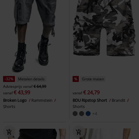
-32%
Metalen details
%
Grote maten
Adviesprijs
vanaf
€ 64,99
€ 43,99
€ 24,79
vanaf
vanaf
Broken Logo
Rammstein
BDU Ripstop Short
Brandit
Shorts
Shorts
+4