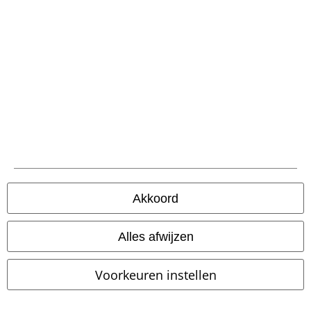
-19%
Exclusief
-37%
Exclusief
Adviesprijs
vanaf
€ 79,99
Adviesprijs
€ 69,99
€ 64,59
€ 43,99
vanaf
Dark Reptile
Rock Rebel by EMP
Sirens
Black Blood by Gothicana
Jeans
Shorts
Akkoord
Alles afwijzen
Voorkeuren instellen