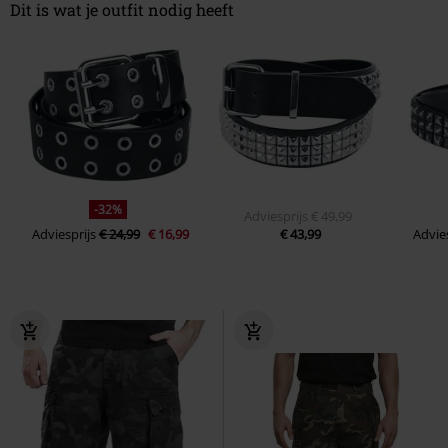
Dit is wat je outfit nodig heeft
-32%
Adviesprijs
€ 49,99
Adviesprijs
€ 24,99
€ 16,99
€ 43,99
Advies