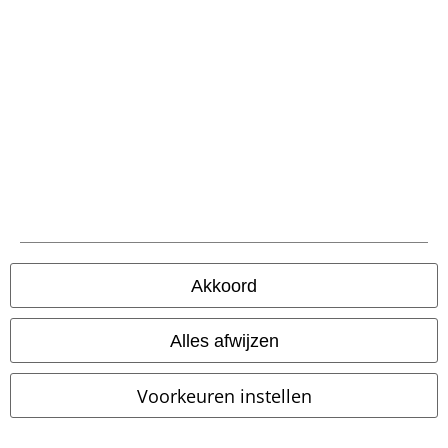
Bijna uitverkocht
Grote maten
Bijna uitverkocht
Grote maten
€ 86,99
€ 64,99
vanaf
Akkoord
Pure Slim Trousers
Iron Maiden
Pure Vintage Trousers
Brandit
Cargobroek
Cargobroek
+2
Alles afwijzen
Voorkeuren instellen