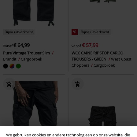
Bijna uitverkocht
%
Bijna uitverkocht
€ 64,99
€ 57,99
vanaf
vanaf
Pure Vintage Trouser Slim
WCC CAINE RIPSTOP CARGO
Brandit
Cargobroek
TROUSERS - GREEN
West Coast
Choppers
Cargobroek
We gebruiken cookies en andere technologieën op onze website, die