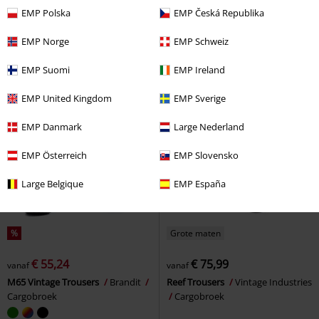
EMP Polska
EMP Česká Republika
EMP Norge
EMP Schweiz
EMP Suomi
EMP Ireland
EMP United Kingdom
EMP Sverige
EMP Danmark
Large Nederland
EMP Österreich
EMP Slovensko
Large Belgique
EMP España
%
Grote maten
€ 55,24
€ 75,99
vanaf
vanaf
M65 Vintage Trousers
Brandit
Reef Trousers
Vintage Industries
Cargobroek
Cargobroek