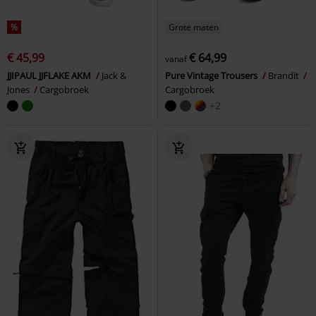
%
Grote maten
€ 45,99
€ 64,99
vanaf
JJIPAUL JJFLAKE AKM
Jack &
Pure Vintage Trousers
Brandit
Jones
Cargobroek
Cargobroek
+2