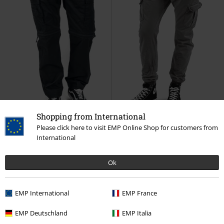
Shopping from International
Please click here to visit EMP Online Shop for customers from
Bijna uitverkocht
Grote maten
%
Grote maten
International
€ 53,99
€ 45,89
vanaf
vanaf
Ok
All Terrain Combi Trouser
Cargo Jogging Pants
Urban
Brandit
Cargobroek
Classics
Cargobroek
+1
EMP International
EMP France
EMP Deutschland
EMP Italia