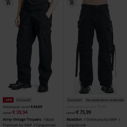
-38%
Exclusief
Exclusief
Verwijderbare onderdele
Adviesprijs
vanaf
€ 64,99
Adviesprijs
vanaf
€ 79,99
€ 39,94
€ 75,99
vanaf
vanaf
Army Vintage Trousers
Black
Abaddon
Gothicana by EMP
Premium by EMP
Cargobroek
Cargobroek