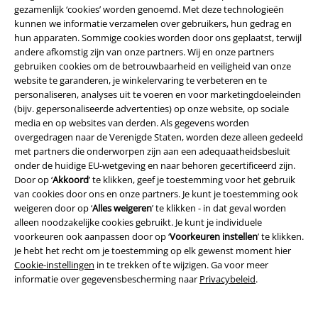
gezamenlijk ‘cookies’ worden genoemd. Met deze technologieën
kunnen we informatie verzamelen over gebruikers, hun gedrag en
hun apparaten. Sommige cookies worden door ons geplaatst, terwijl
andere afkomstig zijn van onze partners. Wij en onze partners
gebruiken cookies om de betrouwbaarheid en veiligheid van onze
website te garanderen, je winkelervaring te verbeteren en te
personaliseren, analyses uit te voeren en voor marketingdoeleinden
(bijv. gepersonaliseerde advertenties) op onze website, op sociale
%
Bijna uitverkocht
Bijna uitverkocht
Grote maten
media en op websites van derden. Als gegevens worden
overgedragen naar de Verenigde Staten, worden deze alleen gedeeld
€ 43,99
€ 53,99
met partners die onderworpen zijn aan een adequaatheidsbesluit
vanaf
onder de huidige EU-wetgeving en naar behoren gecertificeerd zijn.
Straight Leg Cargo Trousers
Tactical Ripstop broek
Brandit
Door op ‘
Akkoord
’ te klikken, geef je toestemming voor het gebruik
Urban Classics
Cargobroek
Cargobroek
van cookies door ons en onze partners. Je kunt je toestemming ook
weigeren door op ‘
Alles weigeren
’ te klikken - in dat geval worden
alleen noodzakelijke cookies gebruikt. Je kunt je individuele
voorkeuren ook aanpassen door op ‘
Voorkeuren instellen
’ te klikken.
Je hebt het recht om je toestemming op elk gewenst moment hier
Cookie-instellingen
in te trekken of te wijzigen. Ga voor meer
informatie over gegevensbescherming naar
Privacybeleid
.