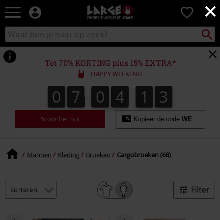
×
Large
0
–
Muziek-,
Packst
Zoek
zoeken
entertainment-,
in
en
catalogus
gaming-
Tot 70% KORTING plus 15% EXTRA*
merch
HAPPY WEEKEND
+
alternatieve
0
7
0
4
1
2
1
0
7
0
4
1
1
3
2
kleding
Scoor het nu!
Kopieer de code
WEEKEND
Mannen
Kleding
Broeken
Cargobroeken (68)
Filter