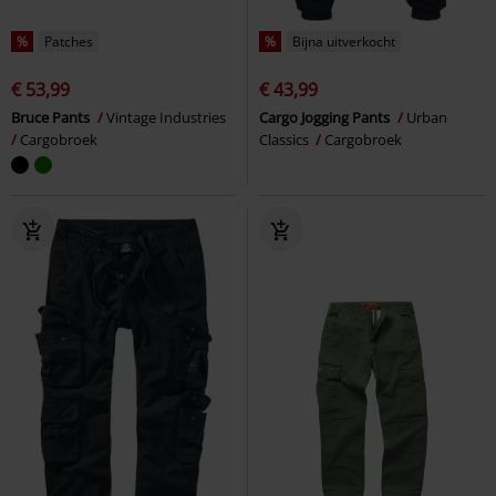
%
Patches
%
Bijna uitverkocht
€ 53,99
€ 43,99
Bruce Pants
Vintage Industries
Cargo Jogging Pants
Urban
Cargobroek
Classics
Cargobroek