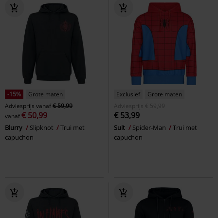
-15%
Grote maten
Exclusief
Grote maten
Adviesprijs
vanaf
€ 59,99
Adviesprijs
€ 59,99
€ 50,99
€ 53,99
vanaf
Blurry
Slipknot
Trui met
Suit
Spider-Man
Trui met
capuchon
capuchon