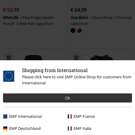
€ 53,99
€ 64,99
AfterLife
Five Finger Death
Goa Boho
Guru-Shop
Trui met
Punch
Vest met capuchon
capuchon
Shopping from International
Please click here to visit EMP Online Shop for customers from
International
Ok
EMP International
EMP France
€ 53,99
€ 41,99
EMP Deutschland
EMP Italia
Dancing Like Flames
Lorna
Hippie
Guru-Shop
Cardigan