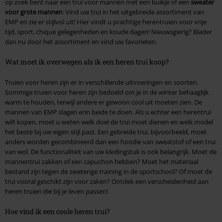
op zoek bent naar een trui voor mannen met een buikje of een
sweater
voor grote mannen
: Vind uw trui in het uitgebreide assortiment van
EMP en zie er stijlvol uit! Hier vindt u prachtige herentruien voor vrije
tijd, sport, chique gelegenheden en koude dagen! Nieuwsgierig? Blader
dan nu door het assortiment en vind uw favorieten.
Wat moet ik overwegen als ik een heren trui koop?
Truien voor heren zijn er in verschillende uitvoeringen en soorten.
Sommige truien voor heren zijn bedoeld om je in de winter behaaglijk
warm te houden, terwijl andere er gewoon cool uit moeten zien. De
mannen van EMP slagen erin beide te doen. Als u echter een herentrui
wilt kopen, moet u weten welk doel de trui moet dienen en welk model
het beste bij uw eigen stijl past. Een gebreide trui, bijvoorbeeld, moet
anders worden gecombineerd dan een hoodie van sweatstof of een trui
van wol. De functionaliteit van uw kledingstuk is ook belangrijk. Moet de
mannentrui zakken of een capuchon hebben? Moet het materiaal
bestand zijn tegen de zweterige training in de sportschool? Of moet de
trui vooral geschikt zijn voor zaken? Ontdek een verscheidenheid aan
heren truien die bij je leven passen!
Hoe vind ik een coole heren trui?