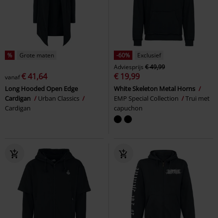
%
Grote maten
-60%
Exclusief
Adviesprijs
€ 49,99
€ 41,64
€ 19,99
vanaf
Long Hooded Open Edge
White Skeleton Metal Horns
Cardigan
Urban Classics
EMP Special Collection
Trui met
Cardigan
capuchon