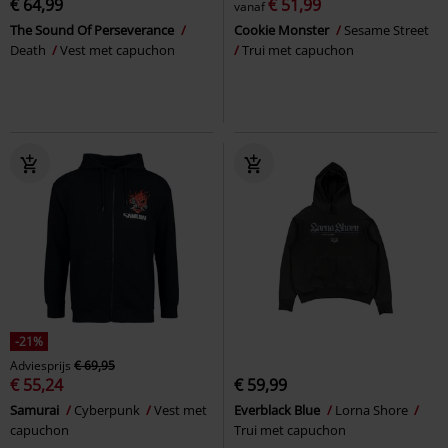
€ 64,99
€ 51,99
vanaf
The Sound Of Perseverance
Cookie Monster
Sesame Street
Death
Vest met capuchon
Trui met capuchon
-21%
Adviesprijs
€ 69,95
€ 55,24
€ 59,99
Samurai
Cyberpunk
Vest met
Everblack Blue
Lorna Shore
capuchon
Trui met capuchon