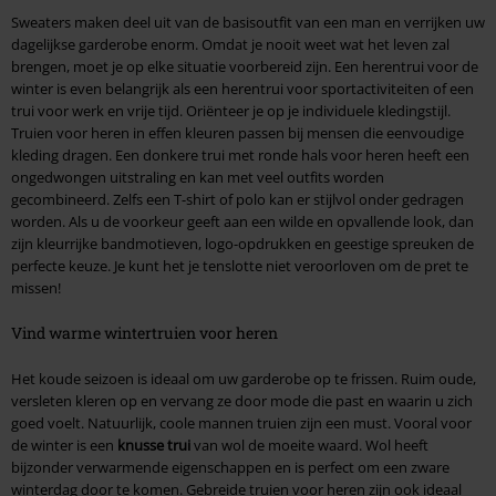
Sweaters maken deel uit van de basisoutfit van een man en verrijken uw
dagelijkse garderobe enorm. Omdat je nooit weet wat het leven zal
brengen, moet je op elke situatie voorbereid zijn. Een herentrui voor de
winter is even belangrijk als een herentrui voor sportactiviteiten of een
trui voor werk en vrije tijd. Oriënteer je op je individuele kledingstijl.
Truien voor heren in effen kleuren passen bij mensen die eenvoudige
kleding dragen. Een donkere trui met ronde hals voor heren heeft een
ongedwongen uitstraling en kan met veel outfits worden
gecombineerd. Zelfs een T-shirt of polo kan er stijlvol onder gedragen
worden. Als u de voorkeur geeft aan een wilde en opvallende look, dan
zijn kleurrijke bandmotieven, logo-opdrukken en geestige spreuken de
perfecte keuze. Je kunt het je tenslotte niet veroorloven om de pret te
missen!
Vind warme wintertruien voor heren
Het koude seizoen is ideaal om uw garderobe op te frissen. Ruim oude,
versleten kleren op en vervang ze door mode die past en waarin u zich
goed voelt. Natuurlijk, coole mannen truien zijn een must. Vooral voor
de winter is een
knusse trui
van wol de moeite waard. Wol heeft
bijzonder verwarmende eigenschappen en is perfect om een zware
winterdag door te komen. Gebreide truien voor heren zijn ook ideaal