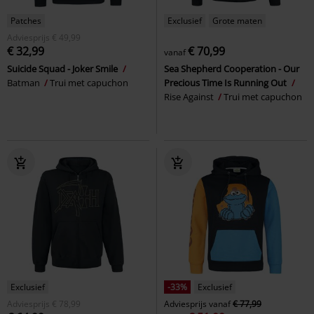
Patches
Exclusief
Grote maten
Adviesprijs
€ 49,99
€ 32,99
€ 70,99
vanaf
Suicide Squad - Joker Smile
Sea Shepherd Cooperation - Our
Batman
Trui met capuchon
Precious Time Is Running Out
Rise Against
Trui met capuchon
Exclusief
-33%
Exclusief
Adviesprijs
€ 78,99
Adviesprijs
vanaf
€ 77,99