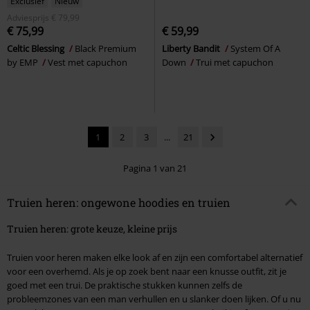
Exclusief
Nieuw
Adviesprijs
€ 79,99
€ 75,99
€ 59,99
Celtic Blessing
Black Premium
Liberty Bandit
System Of A
by EMP
Vest met capuchon
Down
Trui met capuchon
1
2
3
...
21
Pagina 1 van 21
Truien heren: ongewone hoodies en truien
Truien heren: grote keuze, kleine prijs
Truien voor heren maken elke look af en zijn een comfortabel alternatief
voor een overhemd. Als je op zoek bent naar een knusse outfit, zit je
goed met een trui. De praktische stukken kunnen zelfs de
probleemzones van een man verhullen en u slanker doen lijken. Of u nu