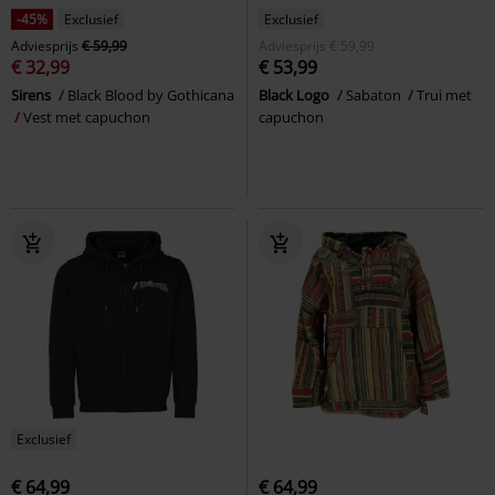
-45%
Exclusief
Exclusief
Adviesprijs
€ 59,99
Adviesprijs
€ 59,99
€ 32,99
€ 53,99
Sirens
Black Blood by Gothicana
Black Logo
Sabaton
Trui met
Vest met capuchon
capuchon
Exclusief
€ 64,99
€ 64,99