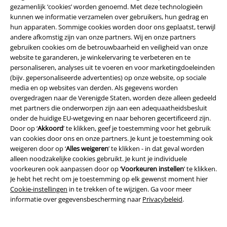
gezamenlijk ‘cookies’ worden genoemd. Met deze technologieën
Ingoedkope Truien voor heren met motieven van je idolen
kunnen we informatie verzamelen over gebruikers, hun gedrag en
hun apparaten. Sommige cookies worden door ons geplaatst, terwijl
Een concertbezoek van je favoriete band moet goed gevierd worden. De
andere afkomstig zijn van onze partners. Wij en onze partners
beste manier om dat te doen is met een trui met het logo van je idolen.
gebruiken cookies om de betrouwbaarheid en veiligheid van onze
De
AC/DC hoodie
vergezelt je zelfs in de diepste mosh pit en beschermt
website te garanderen, je winkelervaring te verbeteren en te
je tegen weer en wind tijdens een openluchtconcert. Uw knuffeltrui voor
personaliseren, analyses uit te voeren en voor marketingdoeleinden
heren dient niet alleen als bekentenis, maar ook als praktische kleding
(bijv. gepersonaliseerde advertenties) op onze website, op sociale
voor festivals en dergelijke. Ontdek nog meer comfortabele hoodies van
media en op websites van derden. Als gegevens worden
katoen en ervaar mode die leuk is.
overgedragen naar de Verenigde Staten, worden deze alleen gedeeld
met partners die onderworpen zijn aan een adequaatheidsbesluit
Truien heren: Hoe dragen mannen best truien?
onder de huidige EU-wetgeving en naar behoren gecertificeerd zijn.
Door op ‘
Akkoord
’ te klikken, geef je toestemming voor het gebruik
Of het nu gaat om gebreide kleding, sweaters of andere materialen,
van cookies door ons en onze partners. Je kunt je toestemming ook
heren truien zijn zeer veelzijdig en maken elke outfit compleet. Of je nu
weigeren door op ‘
Alles weigeren
’ te klikken - in dat geval worden
op zoek bent naar goedkope heren truien met een band logo,
alleen noodzakelijke cookies gebruikt. Je kunt je individuele
statement of sportieve motieven. EMP heeft de juiste modellen voor u.
voorkeuren ook aanpassen door op ‘
Voorkeuren instellen
’ te klikken.
Naast klassieke herentruien vindt u in de winkel ook herentruien met
Je hebt het recht om je toestemming op elk gewenst moment hier
gespen en veters. Mystieke prints met Viking- en Keltische motieven
Cookie-instellingen
in te trekken of te wijzigen. Ga voor meer
geven uw dagelijkse look een opwindend tintje. Gothic truien gaan goed
informatie over gegevensbescherming naar
Privacybeleid
.
samen met leren broeken en massieve laarzen. Gebreide kleding gaat
daarentegen heel goed samen met stoffen broeken en casual sneakers.