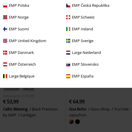
Shore
Trui met capuchon
EMP Polska
EMP Česká Republika
EMP Norge
EMP Schweiz
EMP Suomi
EMP Ireland
EMP United Kingdom
EMP Sverige
EMP Danmark
Large Nederland
EMP Österreich
EMP Slovensko
Large Belgique
EMP España
Exclusief
Nieuw
Adviesprijs
€ 59,99
€ 53,99
€ 64,99
Celtic Blessing
Black Premium
Goa Boho
Guru-Shop
Trui met
by EMP
Cardigan
capuchon