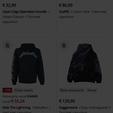
€ 32,99
€ 80,99
Open Edge Sleeveless Hoodie
Graffiti
Linkin Park
Vest met
Urban Classics
Trui met
capuchon
capuchon
-15%
Grote maten
Bijna uitverkocht
Nieuw
Adviesprijs
vanaf
€ 64,99
€ 55,24
€ 129,99
vanaf
Ride The Lightning
Metallica
Daggerwave
Stay Cold Apparel
Vest met capuchon
Trui met capuchon