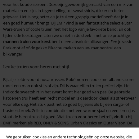
voor het koude seizoen. Deze zijn gewoonlijk gemaakt van een mix van
materialen en zijn, in tegenstelling tot sweatshirts, dikker en beter
gripvast. Het is nog beter als je trui een grappig motief heeft dat je in
een goed humeur brengt. Bij EMP vind je een fantastische selectie Star
Wars-truien of coole truien met het logo van je favoriete band. En ook
tijdens de feestdagen laten we u niet in de steek - met onze prachtige
mannen truien voor kerst
bent u een absolute blikvanger. Een Jurassic
Park-motief of de gekke Pikachu maken van uw mannentrui een
blikvanger.
Leuke truien voor heren met stijl
Bij al je liefde voor dinosaurussen, Pokémon en coole metalbands, soms
moet een man ook stijlvol zijn. Dit is waar effen truien perfect zijn. Het
Indicode sweatshirt in het zwart komt hier goed van pas. De gebreide
katoenen trui heeft een recht model en is daardoor ideaal als streetwear
voor elke dag. Het stuk past net zo goed bij jeans als bij een cargo- of
businessbroek. Zelfs in combinatie met een warme sjaal en een leren jas
staat de herentrui echt goed. Wat truien voor heren betreft, vindt u bij
EMP merken als RED, ONLY & SONS, Urban Classics en Outer Vison. De
laatste veroorzaakt opschudding met rotsachtige accenten en tribale
patronen.
We gebruiken cookies en andere technologieën op onze website, die