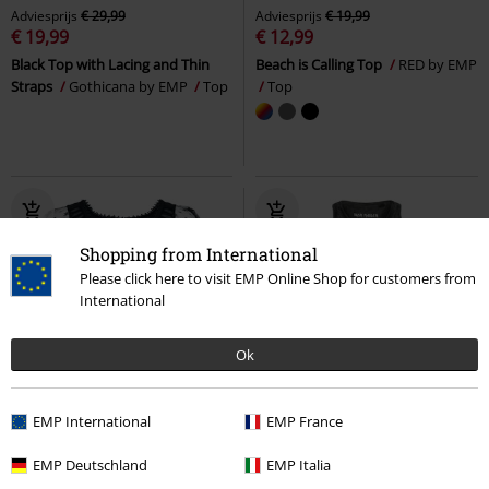
Adviesprijs
€ 29,99
Adviesprijs
€ 19,99
€ 19,99
€ 12,99
Black Top with Lacing and Thin
Beach is Calling Top
RED by EMP
Straps
Gothicana by EMP
Top
Top
Shopping from International
Please click here to visit EMP Online Shop for customers from
International
Ok
%
Bijna uitverkocht
%
Exclusief
EMP International
EMP France
€ 69,99
€ 25,99
vanaf
EMP Deutschland
EMP Italia
Gothic Top
Sinister Gothic
Top
Fear Of The Dark
Iron Maiden