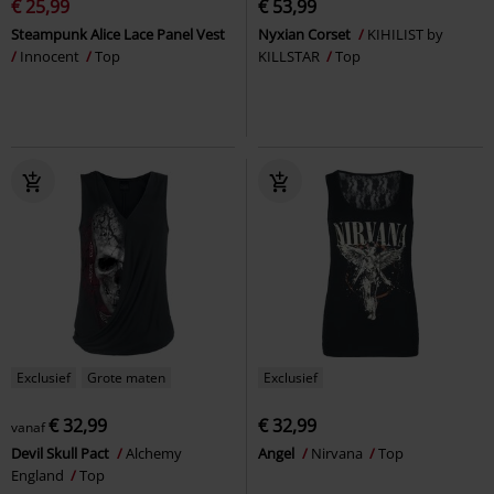
€ 25,99
€ 53,99
Steampunk Alice Lace Panel Vest
Nyxian Corset
KIHILIST by
Innocent
Top
KILLSTAR
Top
Exclusief
Grote maten
Exclusief
€ 32,99
€ 32,99
vanaf
Devil Skull Pact
Alchemy
Angel
Nirvana
Top
England
Top