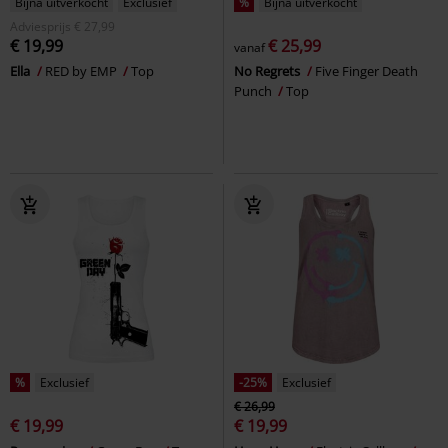
Bijna uitverkocht
Exclusief
%
Bijna uitverkocht
Adviesprijs
€ 27,99
€ 19,99
€ 25,99
vanaf
Ella
RED by EMP
Top
No Regrets
Five Finger Death
Punch
Top
%
Exclusief
-25%
Exclusief
€ 26,99
€ 19,99
€ 19,99