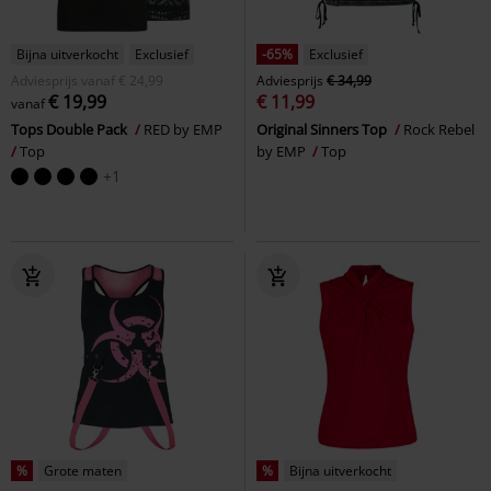
Bijna uitverkocht
Exclusief
-65%
Exclusief
Adviesprijs
vanaf
€ 24,99
Adviesprijs
€ 34,99
€ 19,99
€ 11,99
vanaf
Tops Double Pack
RED by EMP
Original Sinners Top
Rock Rebel
Top
by EMP
Top
+1
%
Grote maten
%
Bijna uitverkocht