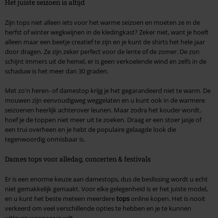
Het juiste seizoen is altijd
Zijn tops niet alleen iets voor het warme seizoen en moeten ze in de
herfst of winter wegkwijnen in de kledingkast? Zeker niet, want je hoeft
alleen maar een beetje creatief te zijn en je kunt de shirts het hele jaar
door dragen. Ze zijn zeker perfect voor de lente of de zomer. De zon
schijnt immers uit de hemel, er is geen verkoelende wind en zelfs in de
schaduw is het meer dan 30 graden.
Met zo'n heren- of damestop krijg je het gegarandeerd niet te warm. De
mouwen zijn eenvoudigweg weggelaten en u kunt ook in de warmere
seizoenen heerlijk achterover leunen. Maar zodra het kouder wordt,
hoef je de toppen niet meer uit te zoeken. Draag er een stoer jasje of
een trui overheen en je hebt de populaire gelaagde look die
tegenwoordig onmisbaar is.
Dames tops voor alledag, concerten & festivals
Er is een enorme keuze aan damestops, dus de beslissing wordt u echt
niet gemakkelijk gemaakt. Voor elke gelegenheid is er het juiste model,
en u kunt het beste meteen meerdere
tops
online kopen. Het is nooit
verkeerd om veel verschillende opties te hebben en je te kunnen
uitleven wanneer je wilt.