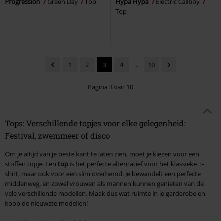
Progression
Green Day
Top
Hypa Hypa
Electric Callboy
Top
1
2
3
4
...
10
Pagina 3 van 10
Tops: Verschillende topjes voor elke gelegenheid:
Festival, zwemmeer of disco
Om je altijd van je beste kant te laten zien, moet je kiezen voor een
stoffen topje. Een
top
is het perfecte alternatief voor het klassieke T-
shirt, maar ook voor een slim overhemd. Je bewandelt een perfecte
middenweg, en zowel vrouwen als mannen kunnen genieten van de
vele verschillende modellen. Maak dus wat ruimte in je garderobe en
koop de nieuwste modellen!