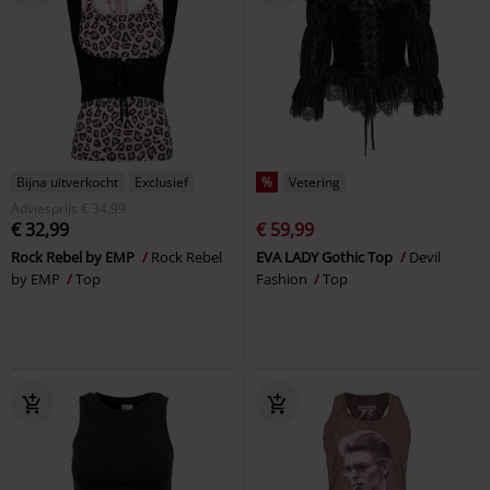
Bijna uitverkocht
Exclusief
%
Vetering
Adviesprijs
€ 34,99
€ 32,99
€ 59,99
Rock Rebel by EMP
Rock Rebel
EVA LADY Gothic Top
Devil
by EMP
Top
Fashion
Top