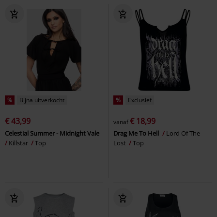
%
Bijna uitverkocht
%
Exclusief
€ 43,99
€ 18,99
vanaf
Celestial Summer - Midnight Vale
Drag Me To Hell
Lord Of The
Killstar
Top
Lost
Top