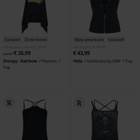
Exclusief
Grote maten
Bijna uitverkocht
Exclusief
Adviesprijs
vanaf
€ 29,99
Adviesprijs
€ 44,99
€ 26,99
€ 43,99
vanaf
Snoopy - Rainbow
Peanuts
Viola
Gothicana by EMP
Top
Top