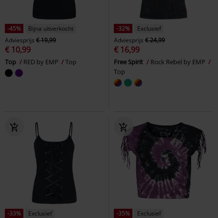
-45%
Bijna uitverkocht
-32%
Exclusief
Adviesprijs
€ 19,99
Adviesprijs
€ 24,99
€ 10,99
€ 16,99
Top
RED by EMP
Top
Free Spirit
Rock Rebel by EMP
Top
-33%
Exclusief
-35%
Exclusief