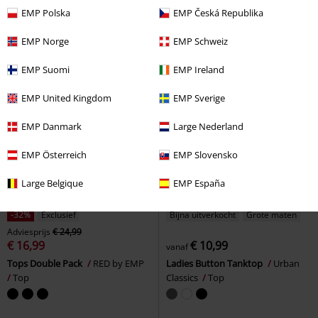
Top
EMP Polska
EMP Česká Republika
EMP Norge
EMP Schweiz
EMP Suomi
EMP Ireland
EMP United Kingdom
EMP Sverige
EMP Danmark
Large Nederland
EMP Österreich
EMP Slovensko
Large Belgique
EMP España
-32%
Exclusief
Bijna uitverkocht
Grote maten
Adviesprijs
€ 24,99
€ 16,99
€ 10,99
vanaf
Tops Double Pack
RED by EMP
Ladies Button Tanktop
Urban
Top
Classics
Top