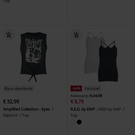
Top
Bijna uitverkocht
-64%
Exclusief
Adviesprijs
€ 24,99
€ 32,99
€ 8,79
Amplified Collection - Eyes
R.E.D. by EMP
RED by EMP
Slipknot
Top
Top