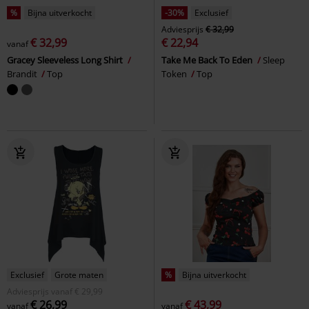
%
Bijna uitverkocht
-30%
Exclusief
Adviesprijs
€ 32,99
€ 32,99
€ 22,94
vanaf
Gracey Sleeveless Long Shirt
Take Me Back To Eden
Sleep
Brandit
Top
Token
Top
Exclusief
Grote maten
%
Bijna uitverkocht
Adviesprijs
vanaf
€ 29,99
€ 26,99
€ 43,99
vanaf
vanaf