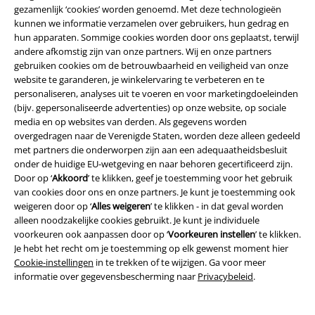
gezamenlijk ‘cookies’ worden genoemd. Met deze technologieën
tegenwoordig is dat heel anders. Een goed gevulde herengarderobe
kunnen we informatie verzamelen over gebruikers, hun gedrag en
mag niet ontbreken, want je kunt ze altijd dragen. De Strapped Tank
hun apparaten. Sommige cookies worden door ons geplaatst, terwijl
Top is een knap model dat niet veel meer gemeen heeft met de
andere afkomstig zijn van onze partners. Wij en onze partners
ouderwetse herentops die u zich misschien herinnert uit uw jeugd. Het
gebruiken cookies om de betrouwbaarheid en veiligheid van onze
heeft D-ringen aan de linker- en rechterkant, waardoor een lichte
website te garanderen, je winkelervaring te verbeteren en te
bondage-look ontstaat. Vooral liefhebbers van bijzondere kleding
personaliseren, analyses uit te voeren en voor marketingdoeleinden
komen meteen aan hun trekken.
(bijv. gepersonaliseerde advertenties) op onze website, op sociale
media en op websites van derden. Als gegevens worden
Tops - snel en gemakkelijk te combineren
overgedragen naar de Verenigde Staten, worden deze alleen gedeeld
met partners die onderworpen zijn aan een adequaatheidsbesluit
Allemaal laid-back of liever chique en hip? Tegenwoordig kun je een
onder de huidige EU-wetgeving en naar behoren gecertificeerd zijn.
dames- en herentop vrij combineren en hoef je je niet langer aan strikte
Door op ‘
Akkoord
’ te klikken, geef je toestemming voor het gebruik
moderegels te houden. De combinatie van een overhemd met een
van cookies door ons en onze partners. Je kunt je toestemming ook
eenvoudige broek is klassiek en eenvoudig. Dit werkt voor zowel
weigeren door op ‘
Alles weigeren
’ te klikken - in dat geval worden
mannen als vrouwen, omdat er altijd een casual, ontspannen stijl naar
alleen noodzakelijke cookies gebruikt. Je kunt je individuele
voren komt.
voorkeuren ook aanpassen door op ‘
Voorkeuren instellen
’ te klikken.
Je hebt het recht om je toestemming op elk gewenst moment hier
Als vrouw kun je ook kiezen voor een rok als je iets chiquers wilt. Voeg
Cookie-instellingen
in te trekken of te wijzigen. Ga voor meer
een paar laarzen, comfortabele sneakers of zelfs schoenen met hoge
informatie over gegevensbescherming naar
Privacybeleid
.
hakken toe en uw chique maar ongewone look is compleet.
De jongens daarentegen beperken zich volledig tot eenvoudige broeken