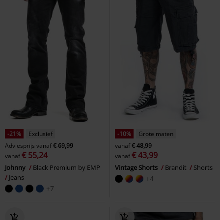
-21%
Exclusief
-10%
Grote maten
Adviesprijs
vanaf
€ 69,99
vanaf
€ 48,99
€ 55,24
€ 43,99
vanaf
vanaf
Johnny
Black Premium by EMP
Vintage Shorts
Brandit
Shorts
Jeans
+4
+7