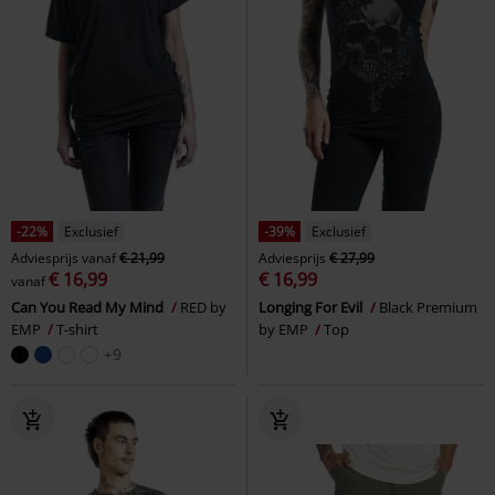
-22%
Exclusief
-39%
Exclusief
Adviesprijs
vanaf
€ 21,99
Adviesprijs
€ 27,99
€ 16,99
€ 16,99
vanaf
Can You Read My Mind
RED by
Longing For Evil
Black Premium
EMP
T-shirt
by EMP
Top
+9