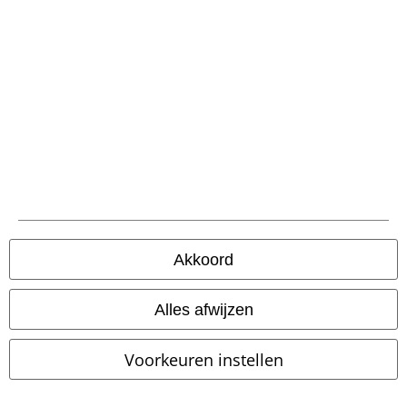
-32%
Exclusief
Exclusief
Verwijderbare onderdele
Adviesprijs
vanaf
€ 24,99
Adviesprijs
vanaf
€ 89,99
€ 16,99
€ 75,99
vanaf
vanaf
Lace Back Top
Black Premium
Samsaveel
Gothicana by EMP
by EMP
Mini-jurk
Cargobroek
Akkoord
Alles afwijzen
Voorkeuren instellen