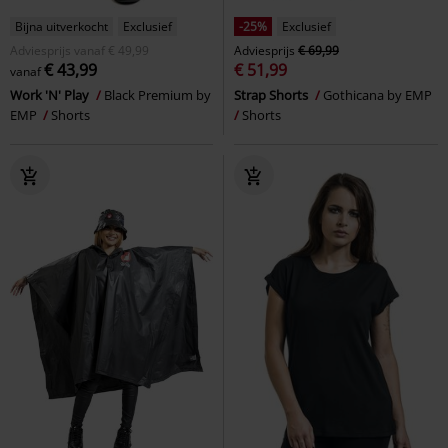
Bijna uitverkocht
Exclusief
-25%
Exclusief
Adviesprijs
vanaf
€ 49,99
Adviesprijs
€ 69,99
€ 43,99
€ 51,99
vanaf
Work 'N' Play
Black Premium by
Strap Shorts
Gothicana by EMP
EMP
Shorts
Shorts