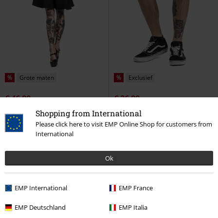
%
Grote maten
%
Exclusief
€ 46,99
€ 26,99
Dakota Pinafore Dress
Hell
Cody Vintage Shorts
Brandit
Shopping from International
Bunny
Midi-jurk
Shorts
Please click here to visit EMP Online Shop for customers from
International
Ok
EMP International
EMP France
EMP Deutschland
EMP Italia