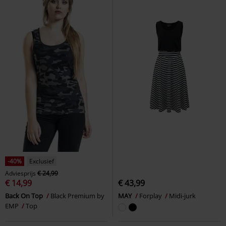
-40%
Exclusief
Adviesprijs
€ 24,99
€ 14,99
€ 43,99
Back On Top
Black Premium by
MAY
Forplay
Midi-jurk
EMP
Top