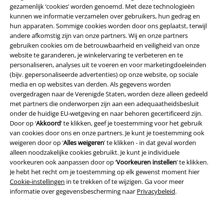
gezamenlijk ‘cookies’ worden genoemd. Met deze technologieën
kunnen we informatie verzamelen over gebruikers, hun gedrag en
-51%
Exclusief
-40%
Exclusief
hun apparaten. Sommige cookies worden door ons geplaatst, terwijl
andere afkomstig zijn van onze partners. Wij en onze partners
Adviesprijs
€ 32,99
Adviesprijs
€ 24,99
gebruiken cookies om de betrouwbaarheid en veiligheid van onze
€ 15,99
€ 14,99
website te garanderen, je winkelervaring te verbeteren en te
Maxi Dress
RED by EMP
Maxi-
T-shirt
Gothicana by EMP
T-
personaliseren, analyses uit te voeren en voor marketingdoeleinden
jurk
shirt
(bijv. gepersonaliseerde advertenties) op onze website, op sociale
media en op websites van derden. Als gegevens worden
overgedragen naar de Verenigde Staten, worden deze alleen gedeeld
met partners die onderworpen zijn aan een adequaatheidsbesluit
onder de huidige EU-wetgeving en naar behoren gecertificeerd zijn.
Door op ‘
Akkoord
’ te klikken, geef je toestemming voor het gebruik
van cookies door ons en onze partners. Je kunt je toestemming ook
weigeren door op ‘
Alles weigeren
’ te klikken - in dat geval worden
alleen noodzakelijke cookies gebruikt. Je kunt je individuele
voorkeuren ook aanpassen door op ‘
Voorkeuren instellen
’ te klikken.
Je hebt het recht om je toestemming op elk gewenst moment hier
Cookie-instellingen
in te trekken of te wijzigen. Ga voor meer
informatie over gegevensbescherming naar
Privacybeleid
.