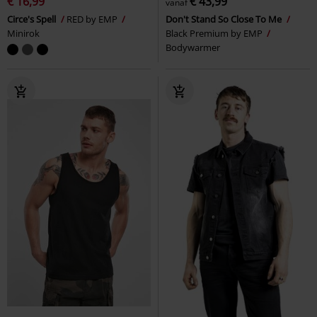
€ 16,99
€ 43,99
vanaf
Circe's Spell
RED by EMP
Don't Stand So Close To Me
Minirok
Black Premium by EMP
Bodywarmer