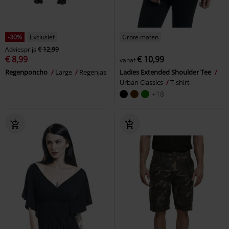
-30%
Exclusief
Grote maten
Adviesprijs
€ 12,99
€ 8,99
€ 10,99
vanaf
Regenponcho
Large
Regenjas
Ladies Extended Shoulder Tee
Urban Classics
T-shirt
+18