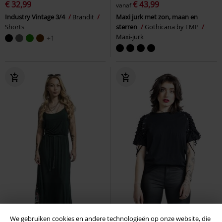
€ 32,99
€ 43,99
vanaf
Industry Vintage 3/4
Brandit
Maxi jurk met zon, maan en
Shorts
sterren
Gothicana by EMP
Maxi-jurk
+1
We gebruiken cookies en andere technologieën op onze website, die