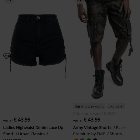
Bijna uitverkocht
Exclusief
Adviesprijs
vanaf
€ 44,99
€ 43,99
€ 43,99
vanaf
vanaf
Ladies Highwaist Denim Lace Up
Army Vintage Shorts
Black
Short
Urban Classics
Premium by EMP
Shorts
Hotpants