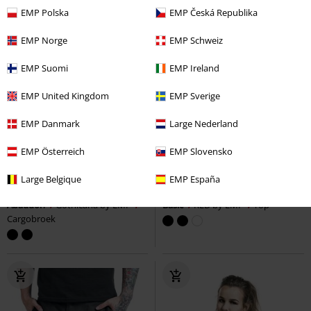
EMP Polska
EMP Česká Republika
EMP Norge
EMP Schweiz
EMP Suomi
EMP Ireland
EMP United Kingdom
EMP Sverige
EMP Danmark
Large Nederland
EMP Österreich
EMP Slovensko
Exclusief
Verwijderbare onderdelen
-45%
Exclusief
Adviesprijs
vanaf
€ 79,99
Adviesprijs
vanaf
€ 24,99
Large Belgique
EMP España
€ 75,99
€ 13,59
vanaf
vanaf
Abaddon
Gothicana by EMP
Basic
RED by EMP
Top
Cargobroek