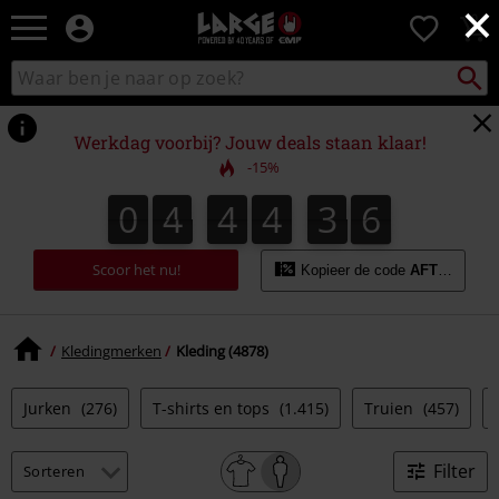
×
Large
0
–
Muziek-,
Packst
Zoek
zoeken
entertainment-,
in
en
catalogus
gaming-
Werkdag voorbij? Jouw deals staan klaar!
merch
-15%
+
alternatieve
0
4
4
4
3
5
4
0
4
4
4
3
4
3
3
6
5
kleding
Scoor het nu!
Kopieer de code
AFTERWOR
Kledingmerken
Kleding (4878)
Jurken
(276)
T-shirts en tops
(1.415)
Truien
(457)
Filter