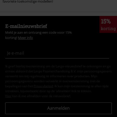
favoriete toekomstige modellen!
15%
E-mailnieuwsbrief
korting
Meld je aan en ontvang een code voor 15%
korting!
Meer info
Ik geef hierbij toestemming om de Large-nieuwsbrief te ontvangen en ga
ermee akkoord dat Large Popmerchandising B.V. mijn persoonsgegevens
verwerkt om mij regelmatig te informeren over producten. Mijn
persoonsgegevens worden verwerkt in overeenstemming met de
bepalingen van het
Privacybeleid
. Ik kan mijn toestemming te allen tijde
intrekken, bijvoorbeeld door op de ‘afmelden’-link te klikken.
Hier
kan ik me afmelden voor de nieuwsbrief.
Aanmelden