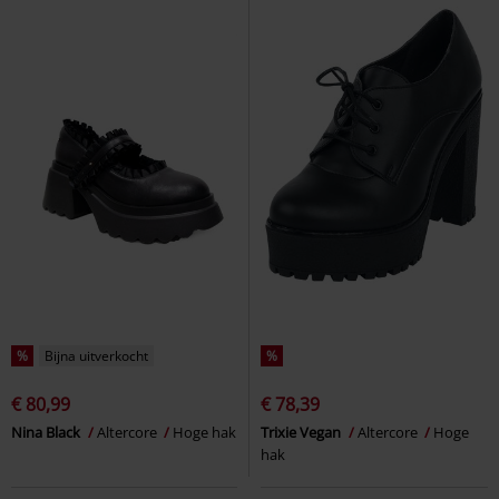
%
Bijna uitverkocht
%
€ 80,99
€ 78,39
Nina Black
Altercore
Hoge hak
Trixie Vegan
Altercore
Hoge
hak