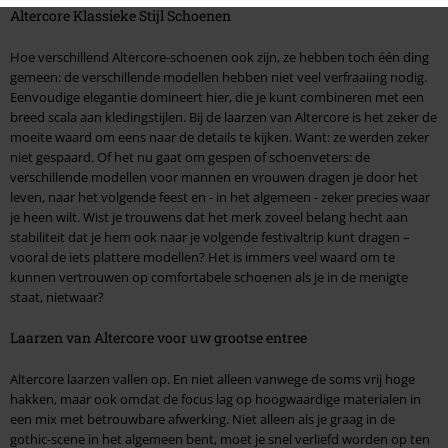
Altercore Klassieke Stijl Schoenen
Hoe verschillend Altercore-schoenen ook zijn, ze hebben toch één ding
gemeen: de verschillende modellen hebben niet veel verfraaiing nodig.
Eenvoudige elegantie domineert hier, die je kunt combineren met een
breed scala aan kledingstijlen. Bij de laarzen van Altercore is het zeker de
moeite waard om eens naar de details te kijken. Want: ze werden zeker
niet gespaard. Of het nu gaat om gespen of schoenveters: de
verschillende modellen voor mannen en vrouwen dragen je door het
leven, naar het volgende feest en - in het algemeen - zeker precies waar
je heen wilt. Wist je trouwens dat het merk zoveel belang hecht aan
stabiliteit dat je hem ook naar je volgende festivaltrip kunt dragen –
vooral de iets plattere modellen? Het is immers veel waard om te
kunnen vertrouwen op comfortabele schoenen als je in de menigte
staat, nietwaar?
Laarzen van Altercore voor uw grootse entree
Altercore laarzen vallen op. En niet alleen vanwege de soms vrij hoge
hakken, maar ook omdat de focus lag op hoogwaardige materialen in
een mix met betrouwbare afwerking. Niet alleen als je graag in de
gothic-scene in het algemeen bent, moet je snel verliefd worden op ten