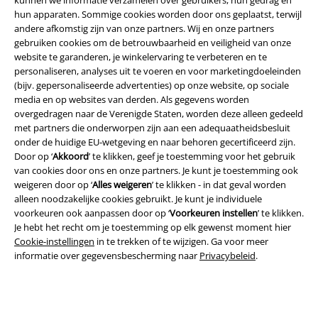
hun apparaten. Sommige cookies worden door ons geplaatst, terwijl
andere afkomstig zijn van onze partners. Wij en onze partners
gebruiken cookies om de betrouwbaarheid en veiligheid van onze
website te garanderen, je winkelervaring te verbeteren en te
personaliseren, analyses uit te voeren en voor marketingdoeleinden
(bijv. gepersonaliseerde advertenties) op onze website, op sociale
media en op websites van derden. Als gegevens worden
Legal
overgedragen naar de Verenigde Staten, worden deze alleen gedeeld
Algemene Voorwaarden
met partners die onderworpen zijn aan een adequaatheidsbesluit
onder de huidige EU-wetgeving en naar behoren gecertificeerd zijn.
Door op ‘
Akkoord
’ te klikken, geef je toestemming voor het gebruik
Bedrijfsgegevens
van cookies door ons en onze partners. Je kunt je toestemming ook
weigeren door op ‘
Alles weigeren
’ te klikken - in dat geval worden
Privacyverklaring
alleen noodzakelijke cookies gebruikt. Je kunt je individuele
voorkeuren ook aanpassen door op ‘
Voorkeuren instellen
’ te klikken.
Verklaring van conformiteit
Je hebt het recht om je toestemming op elk gewenst moment hier
Cookie-instellingen
in te trekken of te wijzigen. Ga voor meer
Informatie over toegankelijkheid
informatie over gegevensbescherming naar
Privacybeleid
.
Cookie-instellingen
Annuleer bestelling