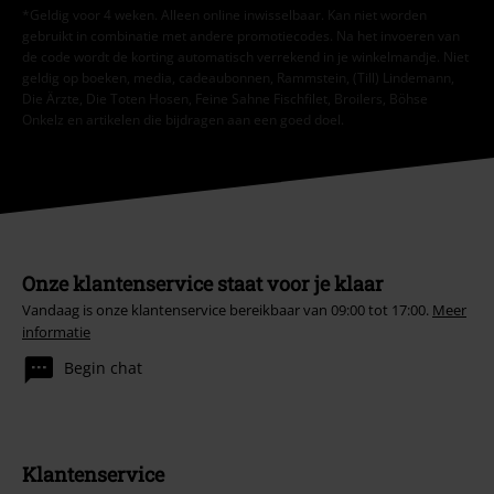
*Geldig voor 4 weken. Alleen online inwisselbaar. Kan niet worden
gebruikt in combinatie met andere promotiecodes. Na het invoeren van
de code wordt de korting automatisch verrekend in je winkelmandje. Niet
geldig op boeken, media, cadeaubonnen, Rammstein, (Till) Lindemann,
Die Ärzte, Die Toten Hosen, Feine Sahne Fischfilet, Broilers, Böhse
Onkelz en artikelen die bijdragen aan een goed doel.
Onze klantenservice staat voor je klaar
Vandaag is onze klantenservice bereikbaar van 09:00 tot 17:00.
Meer
informatie
Begin chat
Klantenservice