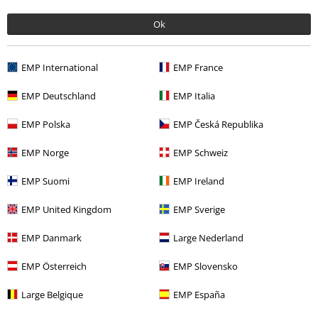
Ok
%
Bijna uitverkocht
EMP International
EMP France
€ 140,99
357 Vegan Black
Altercore
EMP Deutschland
EMP Italia
Laars
EMP Polska
EMP Česká Republika
EMP Norge
EMP Schweiz
Altercore Shoes
EMP Suomi
EMP Ireland
Ben je op zoek naar schoenen waarmee je zeker opvalt en die
tegelijkertijd zo elegant en stijlvol zijn dat ze het middelpunt van je outfit
EMP United Kingdom
EMP Sverige
kunnen worden? Neem dan eens een kijkje in de categorie van onze
Altercore schoenen. Op dit punt wordt uiterlijk duidelijk hoe veelzijdig
EMP Danmark
Large Nederland
de kleur zwart kan zijn. Of het nu met hoge of minder hoge hakken is,
om te rijgen of te strikken, hoog of laag: u komt hier zeker aan uw
EMP Österreich
EMP Slovensko
trekken. En hoewel klassieke Altercore-schoenen ook erg populair zijn
onder gothics, kun je de verschillende modellen natuurlijk ook dragen
Large Belgique
EMP España
als je minder een "kind van de nacht" bent.