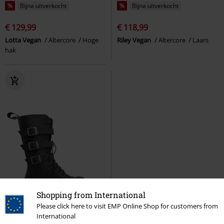
%
Bijna uitverkocht
%
Bijna uitverkocht
€ 129,99
€ 118,99
Lotta Vegan
Altercore
Hoge
Riley Vegan
Altercore
Laars
hak
Shopping from International
Please click here to visit EMP Online Shop for customers from
International