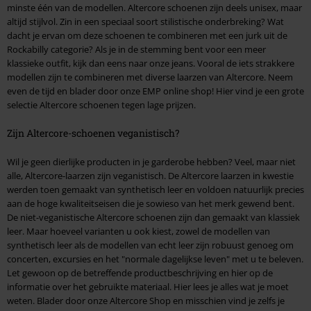
minste één van de modellen. Altercore schoenen zijn deels unisex, maar
altijd stijlvol. Zin in een speciaal soort stilistische onderbreking? Wat
dacht je ervan om deze schoenen te combineren met een jurk uit de
Rockabilly categorie? Als je in de stemming bent voor een meer
klassieke outfit, kijk dan eens naar onze jeans. Vooral de iets strakkere
modellen zijn te combineren met diverse laarzen van Altercore. Neem
even de tijd en blader door onze EMP online shop! Hier vind je een grote
selectie Altercore schoenen tegen lage prijzen.
Zijn Altercore-schoenen veganistisch?
Wil je geen dierlijke producten in je garderobe hebben? Veel, maar niet
alle, Altercore-laarzen zijn veganistisch. De Altercore laarzen in kwestie
werden toen gemaakt van synthetisch leer en voldoen natuurlijk precies
aan de hoge kwaliteitseisen die je sowieso van het merk gewend bent.
De niet-veganistische Altercore schoenen zijn dan gemaakt van klassiek
leer. Maar hoeveel varianten u ook kiest, zowel de modellen van
synthetisch leer als de modellen van echt leer zijn robuust genoeg om
concerten, excursies en het "normale dagelijkse leven" met u te beleven.
Let gewoon op de betreffende productbeschrijving en hier op de
informatie over het gebruikte materiaal. Hier lees je alles wat je moet
weten. Blader door onze Altercore Shop en misschien vind je zelfs je