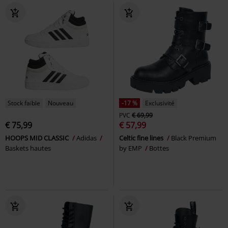
Stock faible
Nouveau
-17 %
Exclusivité
PVC
€ 69,99
€ 75,99
€ 57,99
HOOPS MID CLASSIC
Adidas
Celtic fine lines
Black Premium
Baskets hautes
by EMP
Bottes