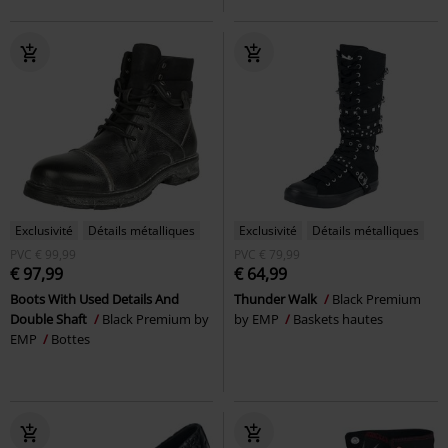
Exclusivité
Détails métalliques
Exclusivité
Détails métalliques
PVC
€ 99,99
PVC
€ 79,99
€ 97,99
€ 64,99
Boots With Used Details And
Thunder Walk
Black Premium
Double Shaft
Black Premium by
by EMP
Baskets hautes
EMP
Bottes