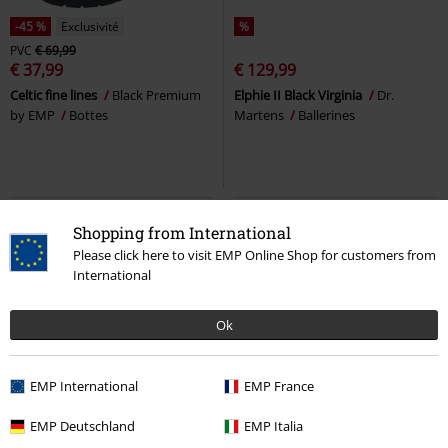
-45 %
Exclusivité
%
PVC
€ 69,99
€ 37,99
€ 129,99
Celtic fine lines
Black Premium
Elphie II Black Virginia
Dr.
by EMP
Bottes
Martens
Ballerines
Shopping from International
Please click here to visit EMP Online Shop for customers from
International
Ok
EMP International
EMP France
Exclusivité
-60 %
Stock faible
EMP Deutschland
EMP Italia
PVC
€ 69,99
PVC
À partir de
€ 49,99