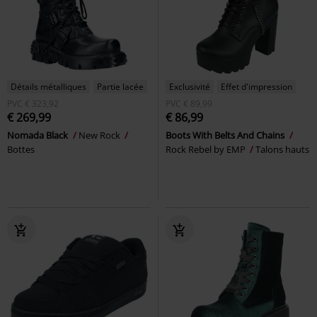
Détails métalliques
Partie lacée
Exclusivité
Effet d'impression
PVC
€ 323,92
PVC
€ 89,99
€ 269,99
€ 86,99
Nomada Black
New Rock
Boots With Belts And Chains
Bottes
Rock Rebel by EMP
Talons hauts