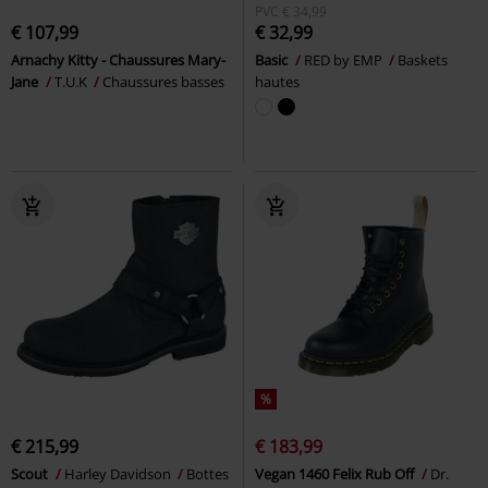
PVC
€ 34,99
€ 107,99
€ 32,99
Arnachy Kitty - Chaussures Mary-
Basic
RED by EMP
Baskets
Jane
T.U.K
Chaussures basses
hautes
%
€ 215,99
€ 183,99
Scout
Harley Davidson
Bottes
Vegan 1460 Felix Rub Off
Dr.