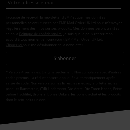
J’accepte de recevoir la newsletter d’EMP et que mes données
personnelles soient utilisées par EMP Mail Order UK Ltd pour m’envoyer
régulièrement des infos sur ses produits. Mes données seront traitées
selon la
Politique de confidentialité
. Je sais que je peux retirer mon
accord à tout moment en contactant EMP Mail Order UK Ltd.
Cliquer ici
pour me désabonner de la newsletter.
S'abonner
* Valable 4 semaines. En ligne seulement. Non cumulable avec d'autres
codes promos. La réduction sera appliquée automatiquement après
saisie du code. Non valable sur les livres, les médias, la billetterie, les
produits Rammstein, (Till) Lindemann, Die Ärzte, Die Toten Hosen, Feine
Sahne Fischfilet, Broilers, Böhse Onkelz, les bons d'achat et les produits
dont le prix inclut un don.