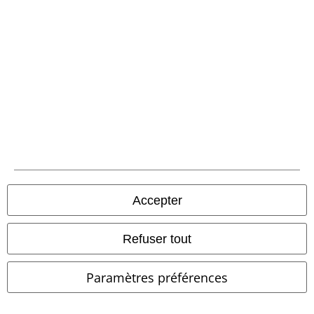
Envoi
PostNL Pickup
large app
Téléchargez la nouvelle Appli large gratuitement et profitez de tous
ses avantages et de toutes ses fonctionnalités.
Accepter
Refuser tout
A Warner Music Group Company
Paramètres préférences