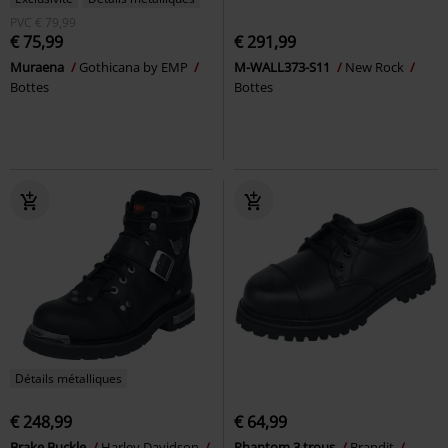
PVC
€ 79,99
€ 75,99
€ 291,99
Muraena
Gothicana by EMP
M-WALL373-S11
New Rock
Bottes
Bottes
Détails métalliques
€ 248,99
€ 64,99
Brake Buckle
Harley Davidson
Phantom 3 trous
Brandit