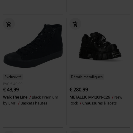
Exclusivité
Détails métalliques
PVC
€ 49,99
€ 43,99
€ 280,99
Walk The Line
Black Premium
METALLIC M-120N-C26
New
by EMP
Baskets hautes
Rock
Chaussures à lacets