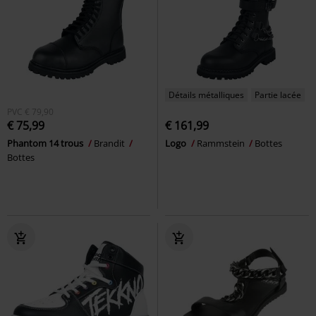
Détails métalliques
Partie lacée
PVC
€ 79,90
€ 75,99
€ 161,99
Phantom 14 trous
Brandit
Logo
Rammstein
Bottes
Bottes