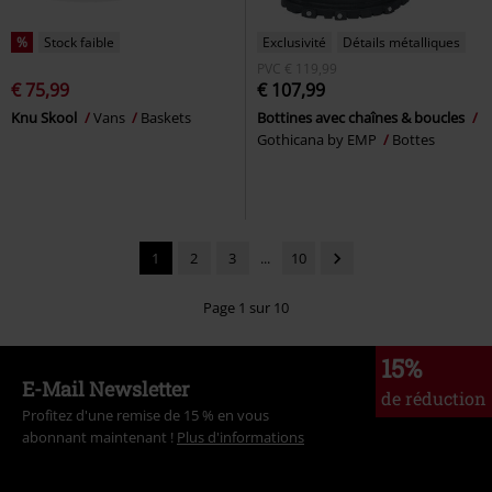
%
Stock faible
Exclusivité
Détails métalliques
PVC
€ 119,99
€ 75,99
€ 107,99
Knu Skool
Vans
Baskets
Bottines avec chaînes & boucles
Gothicana by EMP
Bottes
1
2
3
...
10
Page 1 sur 10
15%
E-Mail Newsletter
de réduction
Profitez d'une remise de 15 % en vous
abonnant maintenant !
Plus d'informations