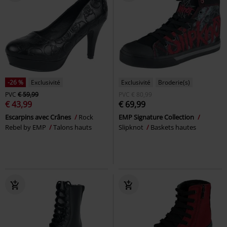
-26 %
Exclusivité
Exclusivité
Broderie(s)
PVC
€ 59,99
PVC
€ 80,99
€ 43,99
€ 69,99
Escarpins avec Crânes
Rock
EMP Signature Collection
Rebel by EMP
Talons hauts
Slipknot
Baskets hautes