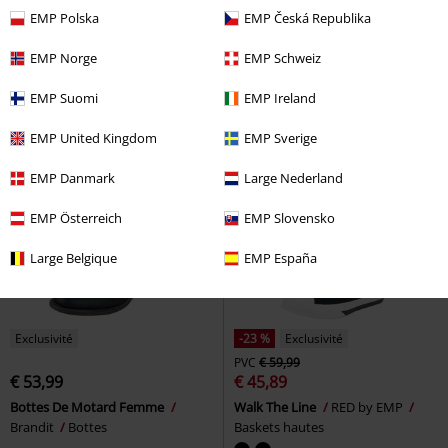
€ 64,99
€ 19,99
À partir de
EMP Polska
EMP Česká Republika
Alive And Kicking
Black
Walk The Line
RED by EMP
Premium by EMP
Bottes
Baskets hautes
EMP Norge
EMP Schweiz
EMP Suomi
EMP Ireland
EMP United Kingdom
EMP Sverige
EMP Danmark
Large Nederland
EMP Österreich
EMP Slovensko
Large Belgique
EMP España
Exclusivité
-23 %
Exclusivité
PVC
€ 59,99
€ 53,99
€ 45,89
Bottes De Motard Femme
Walk The Line
RED by EMP
Brandit
Bottes
Baskets hautes