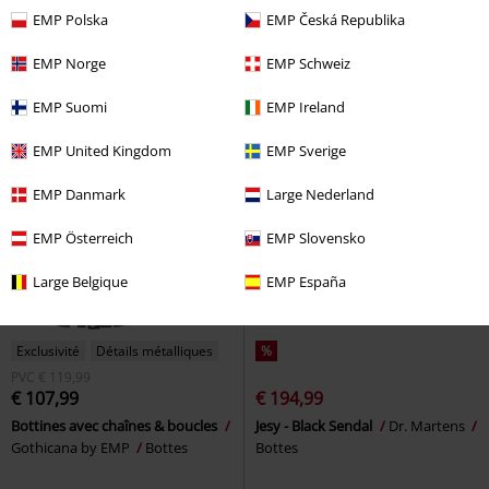
Vegantom - Bottines 10 trous
Bottines avec Boucles et Chaînes
EMP Polska
EMP Česká Republika
Brandit
Bottes
Rock Rebel by EMP
Bottes
EMP Norge
EMP Schweiz
EMP Suomi
EMP Ireland
EMP United Kingdom
EMP Sverige
EMP Danmark
Large Nederland
EMP Österreich
EMP Slovensko
Large Belgique
EMP España
Exclusivité
Détails métalliques
%
PVC
€ 119,99
€ 107,99
€ 194,99
Bottines avec chaînes & boucles
Jesy - Black Sendal
Dr. Martens
Gothicana by EMP
Bottes
Bottes