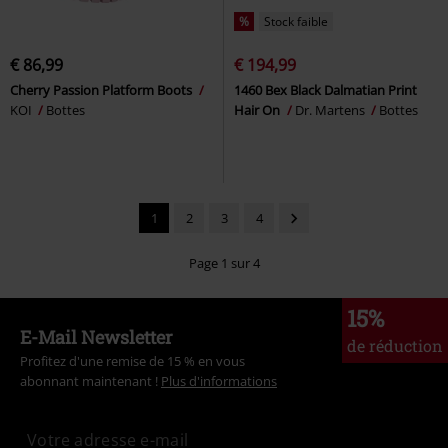
%
Stock faible
€ 86,99
€ 194,99
Cherry Passion Platform Boots
1460 Bex Black Dalmatian Print
KOI
Bottes
Hair On
Dr. Martens
Bottes
1
2
3
4
Page 1 sur 4
15%
E-Mail Newsletter
de réduction
Profitez d'une remise de 15 % en vous
abonnant maintenant !
Plus d'informations