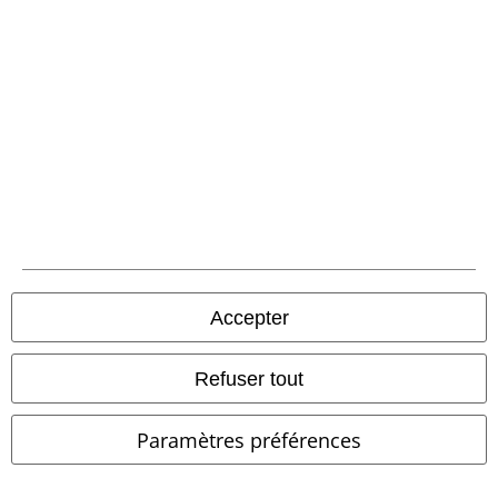
Envoi
PostNL Pickup
large app
Téléchargez la nouvelle Appli large gratuitement et profitez de tous
ses avantages et de toutes ses fonctionnalités.
Accepter
Refuser tout
A Warner Music Group Company
Paramètres préférences