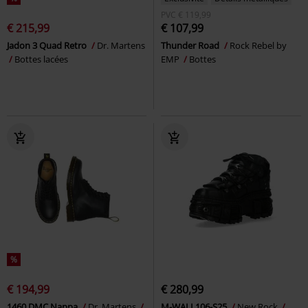
PVC
€ 119,99
€ 215,99
€ 107,99
Jadon 3 Quad Retro
Dr. Martens
Thunder Road
Rock Rebel by
Bottes lacées
EMP
Bottes
%
€ 194,99
€ 280,99
1460 DMC Nappa
Dr. Martens
M-WALL106-S25
New Rock