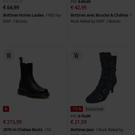
PVC
€ 69,99
PVC
€ 69,99
€ 64,99
€ 42,99
Bottines Noires Lacées
RED by
Bottines avec Boucles & Chaînes
EMP
Bottes
Rock Rebel by EMP
Bottes
%
-73 %
Exclusivité
PVC
€ 79,99
€ 215,99
€ 21,59
2976 Hi Chelsea Boots
Dr.
Bottines Jean
Rock Rebel by