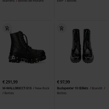
Martens
Bottes de motard
EMP
Bottes
€ 291,99
€ 97,99
M-WALL083CCT-S13
New Rock
Budapester 10 Œillets
Brandit
Bottes
Bottes