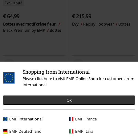
Exclusivité
€ 64,99
€ 215,99
Bottes avec motif crâne fleuri
Evy
Replay Footwear
Bottes
Black Premium by EMP
Bottes
Shopping from International
Please click here to visit EMP Online Shop for customers from
International
Ok
EMP International
EMP France
Exclusivité
Détails métalliques
PVC
€ 79,00
PVC
€ 79,99
EMP Deutschland
EMP Italia
€ 75,99
€ 75,99