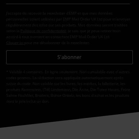
J’accepte de recevoir la newsletter d’EMP et que mes données
personnelles soient utilisées par EMP Mail Order UK Ltd pour m’envoyer
régulièrement des infos sur ses produits. Mes données seront traitées
selon la
Politique de confidentialité
. Je sais que je peux retirer mon
accord à tout moment en contactant EMP Mail Order UK Ltd.
Cliquer ici
pour me désabonner de la newsletter.
S'abonner
* Valable 4 semaines. En ligne seulement. Non cumulable avec d'autres
codes promos. La réduction sera appliquée automatiquement après
saisie du code. Non valable sur les livres, les médias, la billetterie, les
produits Rammstein, (Till) Lindemann, Die Ärzte, Die Toten Hosen, Feine
Sahne Fischfilet, Broilers, Böhse Onkelz, les bons d'achat et les produits
dont le prix inclut un don.