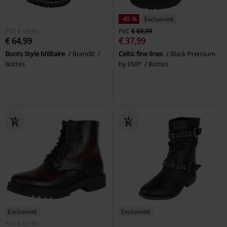
-45 %
Exclusivité
PVC
€ 69,90
PVC
€ 69,99
€ 64,99
€ 37,99
Boots Style Militaire
Brandit
Celtic fine lines
Black Premium
Bottes
by EMP
Bottes
Exclusivité
Exclusivité
PVC
€ 69,99