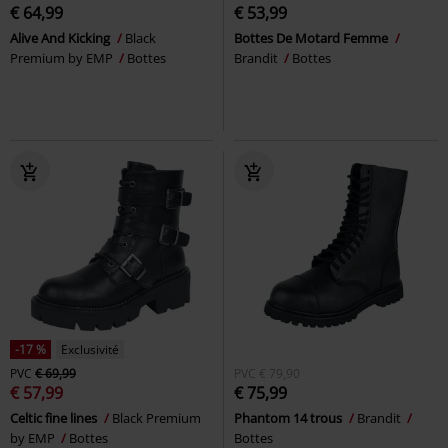
€ 64,99
€ 53,99
Alive And Kicking
Black
Bottes De Motard Femme
Premium by EMP
Bottes
Brandit
Bottes
-17 %
Exclusivité
PVC
€ 69,99
PVC
€ 79,90
€ 57,99
€ 75,99
Celtic fine lines
Black Premium
Phantom 14 trous
Brandit
by EMP
Bottes
Bottes