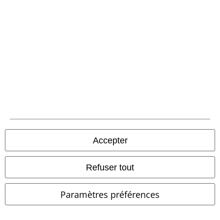
Envoi
PostNL Pickup
large app
Téléchargez la nouvelle Appli large gratuitement et profitez de tous
ses avantages et de toutes ses fonctionnalités.
Accepter
Refuser tout
A Warner Music Group Company
Paramètres préférences