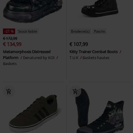
-21 %
Stock faible
Broderie(s)
Patchs
€ 172,99
€ 134,99
€ 107,99
Metamorphosis Distressed
Kitty Trainer Combat Boots
Platform
Denatured by KOI
T.U.K
Baskets hautes
Baskets