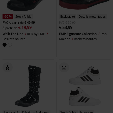
-60 %
Stock faible
Exclusivité
Détails métalliques
PVC
À partir de
€ 49,99
PVC
€ 59,99
€ 19,99
€ 53,99
À partir de
Walk The Line
RED by EMP
EMP Signature Collection
Iron
Baskets hautes
Maiden
Baskets hautes
Exclusivité
Détails métalliques
Stock faible
Nouveau