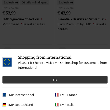
Exclusivité
Détails métalliques
Exclusivité
PVC
€ 59,99
PVC
€ 49,99
€ 53,99
€ 43,99
EMP Signature Collection
Essential - Baskets en Simili Cuir
Motörhead
Baskets hautes
Black Premium by EMP
Baskets
hautes
Shopping from International
Please click here to visit EMP Online Shop for customers from
International
Ok
EMP International
EMP France
-6 %
Nouveau
%
Stock faible
€ 75,99
EMP Deutschland
EMP Italia
€ 70,99
€ 48,99