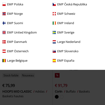
STREET TALK BOLD
Adidas
Baskets
Dockers by Gerli
EMP Polska
EMP Česká Republika
Baskets
Baskets
EMP Norge
EMP Schweiz
EMP Suomi
EMP Ireland
EMP United Kingdom
EMP Sverige
EMP Danmark
Large Nederland
EMP Österreich
EMP Slovensko
Large Belgique
EMP España
Stock faible
Nouveau
%
€ 75,99
€ 91,79
HOOPS MID CLASSIC
Adidas
Corin
Buffalo
Baskets
Baskets hautes