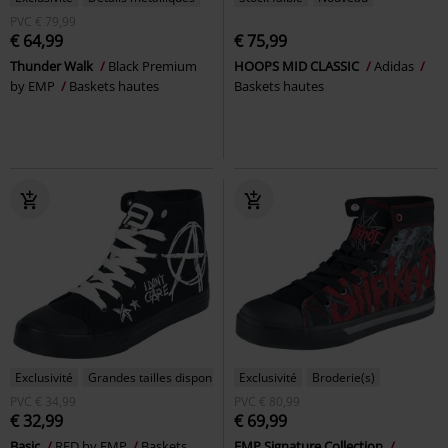
PVC
€ 79,99
€ 64,99
€ 75,99
Thunder Walk
Black Premium
HOOPS MID CLASSIC
Adidas
by EMP
Baskets hautes
Baskets hautes
Exclusivité
Grandes tailles disponibles
Exclusivité
Broderie(s)
PVC
€ 34,99
PVC
€ 80,99
€ 32,99
€ 69,99
Basic
RED by EMP
Baskets
EMP Signature Collection