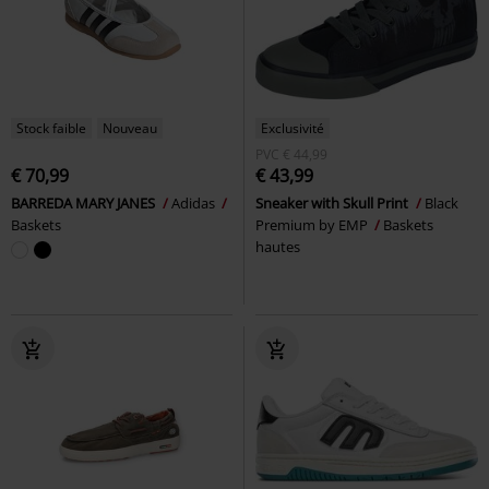
Stock faible
Nouveau
Exclusivité
PVC
€ 44,99
€ 70,99
€ 43,99
BARREDA MARY JANES
Adidas
Sneaker with Skull Print
Black
Baskets
Premium by EMP
Baskets
hautes