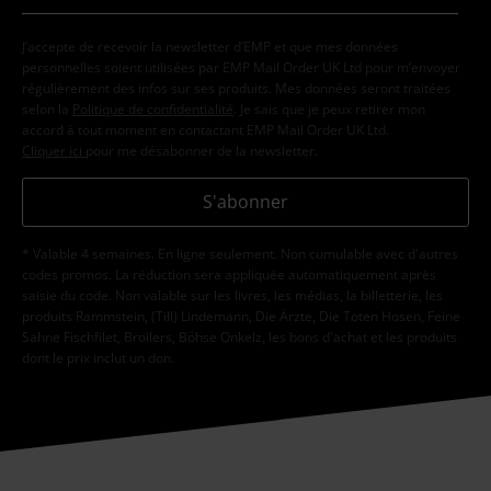
J’accepte de recevoir la newsletter d’EMP et que mes données
personnelles soient utilisées par EMP Mail Order UK Ltd pour m’envoyer
régulièrement des infos sur ses produits. Mes données seront traitées
selon la
Politique de confidentialité
. Je sais que je peux retirer mon
accord à tout moment en contactant EMP Mail Order UK Ltd.
Cliquer ici
pour me désabonner de la newsletter.
S'abonner
* Valable 4 semaines. En ligne seulement. Non cumulable avec d'autres
codes promos. La réduction sera appliquée automatiquement après
saisie du code. Non valable sur les livres, les médias, la billetterie, les
produits Rammstein, (Till) Lindemann, Die Ärzte, Die Toten Hosen, Feine
Sahne Fischfilet, Broilers, Böhse Onkelz, les bons d'achat et les produits
dont le prix inclut un don.