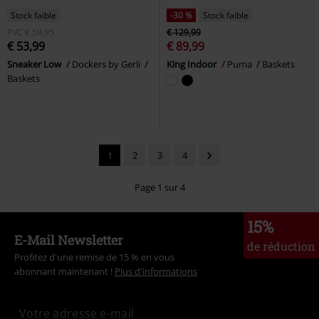
Stock faible
-30 %
Stock faible
PVC
€ 59,95
€ 129,99
€ 53,99
€ 89,99
Sneaker Low
Dockers by Gerli
King Indoor
Puma
Baskets
Baskets
1
2
3
4
Page 1 sur 4
15%
E-Mail Newsletter
de réduction
Profitez d'une remise de 15 % en vous
abonnant maintenant !
Plus d'informations