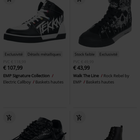
Exclusivité
Détails métalliques
Stock faible
Exclusivité
PVC
€ 118,99
PVC
€ 49,99
€ 107,99
€ 43,99
EMP Signature Collection
Walk The Line
Rock Rebel by
Electric Callboy
Baskets hautes
EMP
Baskets hautes